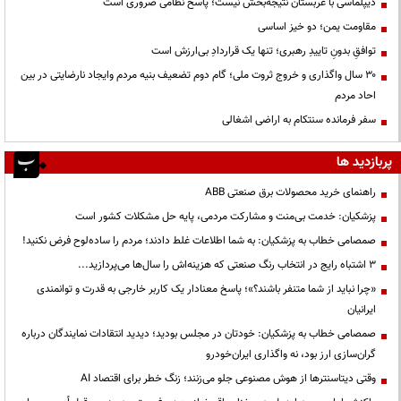
دیپلماسی با عربستان نتیجه‌بخش نیست؛ پاسخ نظامی ضروری است
مقاومت یمن؛ دو خیز اساسی
توافقِ بدونِ تاییدِ رهبری؛ تنها یک قراردادِ بی‌ارزش است
۳۰ سال واگذاری و خروج ثروت ملی؛ گام دوم تضعیف بنیه مردم وایجاد نارضایتی در بین
احاد مردم
سفر فرمانده سنتکام به اراضی اشغالی
پربازدید ها
راهنمای خرید محصولات برق صنعتی ABB
پزشکیان: خدمت بی‌منت و مشارکت مردمی، پایه حل مشکلات کشور است
صمصامی خطاب به پزشکیان: به شما اطلاعات غلط دادند؛ مردم را ساده‌لوح فرض نکنید!
3 اشتباه رایج در انتخاب رنگ صنعتی که هزینه‌اش را سال‌ها می‌پردازید...
«چرا نباید از شما متنفر باشند؟»؛ پاسخ معنادار یک کاربر خارجی به قدرت و توانمندی
ایرانیان
صمصامی خطاب به پزشکیان: خودتان در مجلس بودید؛ دیدید انتقادات نمایندگان درباره
گران‌سازی ارز بود، نه واگذاری ایران‌خودرو
وقتی دیتاسنترها از هوش مصنوعی جلو می‌زنند؛ زنگ خطر برای اقتصاد AI