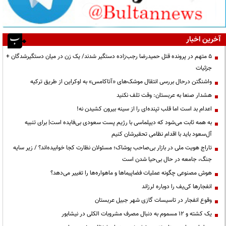
آخرین اخبار
۵ متهم در پرونده قتل حمیدرضا رجب‌زاده دستگیر شدند/ یک زن در میان دستگیرشدگان +
جزئیات
واشنگتن درحال بررسی انتقال موشک‌های «آتاکامس» به اوکراین از طریق ترکیه
هشدار صنعا به عربستان: وقت تلف نکنید
اعدام بد است اما قلب تپنده‌ای را از سینه بیرون کشیدن نه!
به همه ثابت می‌شود که دیپلماسی با رژیم پست سعودی بی‌فایده است| برای تنبیه
آل‌سعود باید با اقدام نظامی تحقیرشان کنیم
تاراج هویت ملی در بازار بی‌صاحب پوشاک؛ مسئولان نظارت کجا خوابیده‌اند؟ / زیر سایه
جنگ، جامعه در حال بی‌حیا شدن است
هوش مصنوعی چگونه عملیات فضاپیماها و ماهواره‌ها را تغییر می‌دهد؟
انفجارها کی‌یف را دوباره لرزاند
وقوع انفجار در تاسیسات گازی شهر جبیل عربستان
یک کشته و ۱۲ مسموم به دنبال مصرف مشروبات الکلی در نیشابور