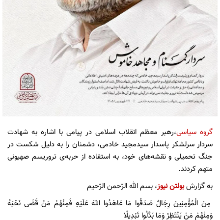
گروه سیاسی
،رهبر معظم انقلاب اسلامی در پیامی با اشاره به شهادت
سردار سرلشکر پاسدار سیدمجید خادمی، دشمنان را به دلیل شکست در
جنگ تحمیلی و نقشه‌های خود، به استفاده از حربه‌ی تروریسم صهیونی
متهم کردند.
به گزارش
بولتن نیوز
، بسم الله الرّحمن الرّحیم
مِنَ الْمُؤْمِنِينَ رِجَالٌ صَدَقُوا مَا عَاهَدُوا اللهَ عَلَيْهِ فَمِنْهُمْ مَنْ قَضَى نَحْبَهُ
وَمِنْهُمْ مَنْ يَنْتَظِرُ وَمَا بَدَّلُوا تَبْدِيلًا