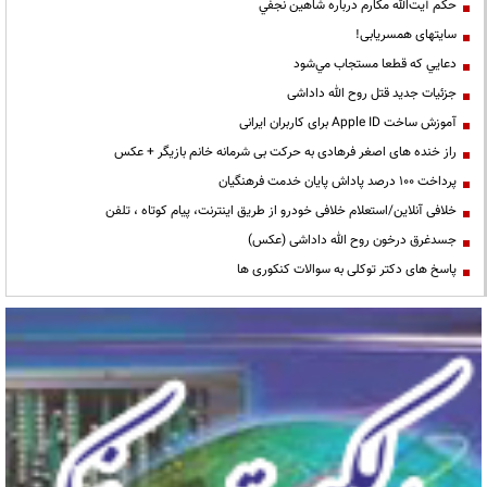
حكم آيت‌الله مكارم درباره شاهين نجفي
سایتهای همسریابی!
دعايي كه قطعا مستجاب مي‌شود
جزئیات جدید قتل روح الله داداشی
آموزش ساخت Apple ID برای کاربران ایرانی
راز خنده های اصغر فرهادی به حرکت بی شرمانه خانم بازیگر + عکس
پرداخت ۱۰۰ درصد پاداش پایان خدمت فرهنگیان
خلافی آنلاین/استعلام خلافی خودرو از طریق اینترنت، پیام کوتاه ، تلفن
جسدغرق درخون روح الله داداشی (عکس)
پاسخ های دکتر توکلی به سوالات کنکوری ها