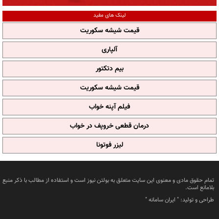
لینک های مفید
قیمت شیشه سکوریت
آلپاری
بیم دتکتور
قیمت شیشه سکوریت
فیلم آپنه خواب
درمان قطعی خروپف در خواب
لیزر فوتونا
تمام حقوق مادی و معنوی این سایت متعلق به بولتن نیوز است و استفاده از مطالب با ذکر منبع
بلامانع است.
طراحی و تولید: "
ایران سامانه
"