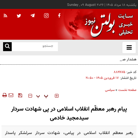
يکشنبه ۱۸ مرداد ۱۴۰۵
|
Sunday , 09 August 2026
از
و
ته
هشدار صنعا به عربستان: وقت تلف نکنید
ن
نو
کد خبر:
۸۸۴۸۷۵
تاریخ انتشار:
۱۷ فروردين ۱۴۰۵ - ۲۰:۵۰
صفحه نخست
»
سیاسی
‍‍‍ پ
پ
پیام رهبر معظّم انقلاب اسلامی در پی شهادت سردار
سیدمجید خادمی
رهبر معظم انقلاب اسلامی در پیامی، شهادت سردار سرلشکر پاسدار