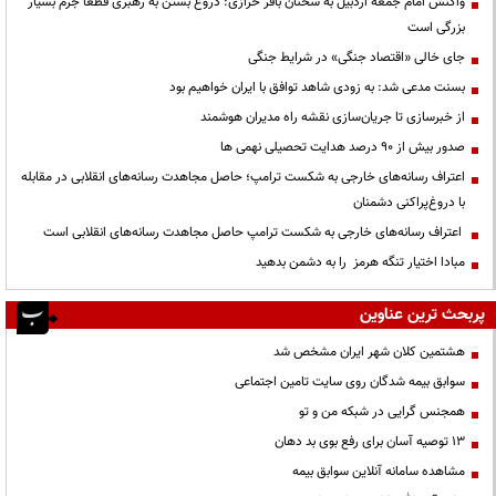
واکنش امام جمعه اردبیل به سخنان باقر خرازی: دروغ بستن به رهبری قطعاً جرم بسیار
بزرگی است
جای خالی «اقتصاد جنگی» در شرایط جنگی
بسنت مدعی شد: به زودی شاهد توافق با ایران خواهیم بود
از خبرسازی تا جریان‌سازی نقشه راه مدیران هوشمند
صدور بیش از ۹۰ درصد هدایت تحصیلی نهمی ها
اعتراف رسانه‌های خارجی به شکست ترامپ؛ حاصل مجاهدت رسانه‌های انقلابی در مقابله
با دروغ‌پراکنی دشمنان
اعتراف رسانه‌های خارجی به شکست ترامپ حاصل مجاهدت رسانه‌های انقلابی است
مبادا اختیار تنگه هرمز را به دشمن بدهید
پربحث ترین عناوین
هشتمین کلان شهر ایران مشخص شد
سوابق بیمه شدگان روی سایت تامین اجتماعی
همجنس گرایی در شبکه من و تو
13 توصیه آسان برای رفع بوی بد دهان
مشاهده سامانه آنلاين سوابق بیمه