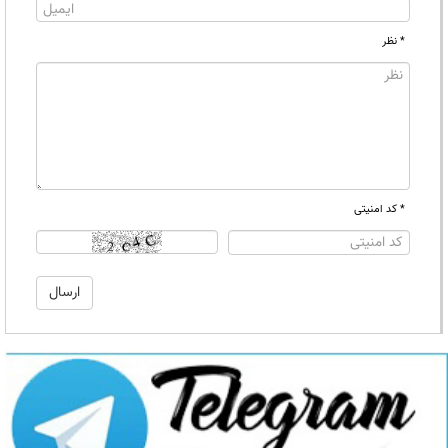
* نظر
* کد امنیتی