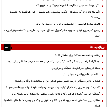
برگزاری نشست وزرای خارجه کشورهای بریکس در نیویورک
«آمریکا ذرّه ذرّه آب میشود»؛ چگونه پیشبینی رهبر شهید از افول ابرقدرت به حقیقت
پیوست؟
دعوت مجدد عربستان از نخست‌وزیر عراق برای سفر به ریاض
رئیس کمیسیون انرژی: مدیریت شبکه برق امسال نسبت به سال‌های گذشته موفق‌تر بوده
است
پربازدید ها
راهنمای خرید محصولات برق صنعتی ABB
باید افراد کارآمدتر را به کار گرفت/ کاری می کنیم در معیشت مردم مشکلی پیش نیاید
حمله نیروهای اسرائیلی به خبرنگار پرس‌تی‌وی
از التماس تا فروپاشی هژمونی دلار
هشدار حاجی دلیگانی درباره تغییر سهم دریای خزر و مخالفت با واگذاری امتیاز
تقسیم غنایم مدیران یا دفاع از تولید؛ پشت‌پرده درخواست توقف یک آیین‌نامه چه بود؟
آیت‌الله جوادی آملی: با هرکس که وحدت ملی و اسلامی را بشکند، باید مقابله کرد
مطالبه برای شکستن انحصار پیمانکاری؛ نظارت دقیق بر واگذاری پروژه‌ها، راهکار مقابله با
فساد