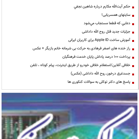
حكم آيت‌الله مكارم درباره شاهين نجفي
سایتهای همسریابی!
دعايي كه قطعا مستجاب مي‌شود
جزئیات جدید قتل روح الله داداشی
آموزش ساخت Apple ID برای کاربران ایرانی
راز خنده های اصغر فرهادی به حرکت بی شرمانه خانم بازیگر + عکس
پرداخت ۱۰۰ درصد پاداش پایان خدمت فرهنگیان
خلافی آنلاین/استعلام خلافی خودرو از طریق اینترنت، پیام کوتاه ، تلفن
جسدغرق درخون روح الله داداشی (عکس)
پاسخ های دکتر توکلی به سوالات کنکوری ها