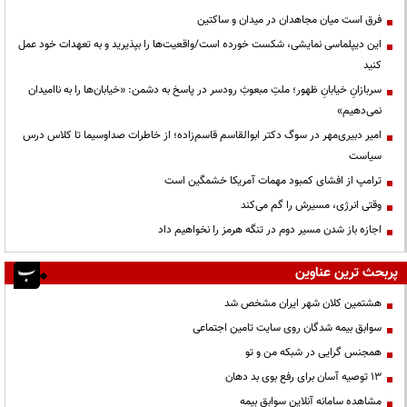
فرق است میان مجاهدان در میدان و ساکتین
این دیپلماسی نمایشی، شکست خورده است/واقعیت‌ها را بپذیرید و به تعهدات خود عمل
کنید
سربازانِ خیابانِ ظهور؛ ملتِ مبعوثِ رودسر در پاسخ به دشمن: «خیابان‌ها را به ناامیدان
نمی‌دهیم»
امیر دبیری‌مهر در سوگ دکتر ابوالقاسم قاسم‌زاده؛ از خاطرات صداوسیما تا کلاس درس
سیاست
ترامپ از افشای کمبود مهمات آمریکا خشمگین است
وقتی انرژی، مسیرش را گم می‌کند
اجازه باز شدن مسیر دوم در تنگه هرمز را نخواهیم داد
پربحث ترین عناوین
هشتمین کلان شهر ایران مشخص شد
سوابق بیمه شدگان روی سایت تامین اجتماعی
همجنس گرایی در شبکه من و تو
13 توصیه آسان برای رفع بوی بد دهان
مشاهده سامانه آنلاين سوابق بیمه