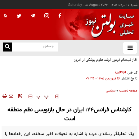
شنبه ۱۷ مرداد ۱۴۰۵
|
Saturday , 08 August 2026
از
و
ته
آغاز ثبت‌نام آزمون ارشد علوم پزشکی از امروز
ن
نو
کد خبر:
۸۸۴۷۶۶
تاریخ انتشار:
۱۶ فروردين ۱۴۰۵ - ۰۷:۳۵
صفحه نخست
»
سیاسی
‍‍‍ پ
پ
کارشناس فرانس۲۴: ایران در حال بازنویسی نظم منطقه
است
یک تحلیلگر رسانه‌ای عرب با اشاره به تحولات اخیر منطقه، این رخدادها را