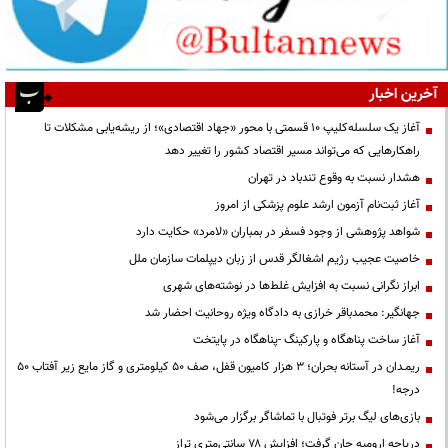
آخرین اخبار
آغاز یک سلسله‌کلیپ ۱۰ قسمتی با محور «جهاد اقتصادی»؛ از ریشه‌یابی مشکلات تا
راهکارهایی که می‌تواند مسیر اقتصاد کشور را تغییر دهد
هشدار نسبت به وقوع تندباد در تهران
آغاز ثبت‌نام آزمون ارشد علوم پزشکی از امروز
شواهد پژوهشی از وجود فسفر در بمباران «لامرد» حکایت دارد
خاصیت عجیب رژیم اشغالگر قدس از زبان دیپلمات سازمان ملل
ابراز نگرانی نسبت به افزایش غلط‌ها در نوشته‌های شهری
جهانگیر: محمدباقر خرازی به دادگاه ویژه روحانیت احضار شد
آغاز ساخت پناهگاه و پارکینگ -پناهگاه در پایتخت
ریمـدان در آستانه بحران؛ ۳ هزار کامیون قفل، صف ۵۰ کیلومتری و گاز مایع زیر آفتاب ۵۰
درجه!
بازی‌های لیگ برتر فوتبال با تماشاگر برگزار می‌شود
دریاچه ارومیه جان گرفت؛ افزایش ۷۸ سانتی‌متری تراز