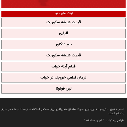
لینک های مفید
قیمت شیشه سکوریت
آلپاری
بیم دتکتور
قیمت شیشه سکوریت
فیلم آپنه خواب
درمان قطعی خروپف در خواب
لیزر فوتونا
تمام حقوق مادی و معنوی این سایت متعلق به بولتن نیوز است و استفاده از مطالب با ذکر منبع
بلامانع است.
طراحی و تولید: "
ایران سامانه
"