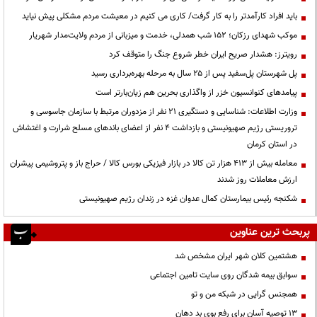
باید افراد کارآمدتر را به کار گرفت/ کاری می کنیم در معیشت مردم مشکلی پیش نیاید
موکب شهدای رزکان؛ ۱۵۲ شب همدلی، خدمت و میزبانی از مردم ولایت‌مدار شهریار
رویترز: هشدار صریح ایران خطر شروع جنگ را متوقف کرد
پل شهرستان پل‌سفید پس از ۲۵ سال به مرحله بهره‌برداری رسید
پیامدهای کنوانسیون خزر از واگذاری بحرین هم زیان‌بارتر است
وزارت اطلاعات: شناسایی و دستگیری ۲۱ نفر از مزدوران مرتبط با سازمان جاسوسی و
تروریستی رژیم صهیونیستی و بازداشت ۴ نفر از اعضای باندهای مسلح شرارت و اغتشاش
در استان کرمان
معامله بیش از ۴۱۳ هزار تن کالا در بازار فیزیکی بورس کالا / حراج باز و پتروشیمی پیشران
ارزش معاملات روز شدند
شکنجه رئیس بیمارستان کمال عدوان غزه در زندان رژیم صهیونیستی
پربحث ترین عناوین
هشتمین کلان شهر ایران مشخص شد
سوابق بیمه شدگان روی سایت تامین اجتماعی
همجنس گرایی در شبکه من و تو
13 توصیه آسان برای رفع بوی بد دهان