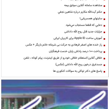
مشاهده سامانه آنلاين سوابق بیمه
حكم آيت‌الله مكارم درباره شاهين نجفي
سایتهای همسریابی!
دعايي كه قطعا مستجاب مي‌شود
جزئیات جدید قتل روح الله داداشی
آموزش ساخت Apple ID برای کاربران ایرانی
راز خنده های اصغر فرهادی به حرکت بی شرمانه خانم بازیگر + عکس
پرداخت ۱۰۰ درصد پاداش پایان خدمت فرهنگیان
خلافی آنلاین/استعلام خلافی خودرو از طریق اینترنت، پیام کوتاه ، تلفن
جسدغرق درخون روح الله داداشی (عکس)
پاسخ های دکتر توکلی به سوالات کنکوری ها