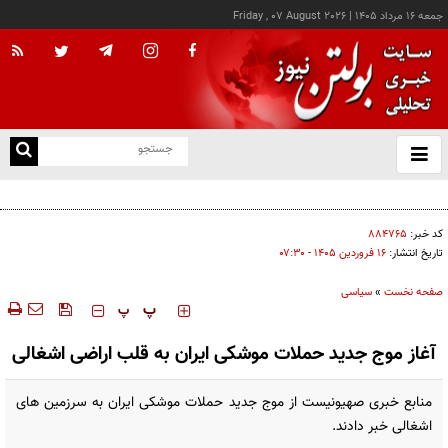
جمعه ۱۶ مرداد ۱۴۰۵
|
Friday , 07 August 2026
از
و
ته
بسنت مدعی شد: به زودی شاهد توافق با ایران خواهیم بود
ن
نو
کد خبر:
۸۸۴۷۶۵
تاریخ انتشار:
۱۶ فروردين ۱۴۰۵ - ۰۷:۳۰
صفحه نخست
»
سیاسی
‍‍‍ پ
پ
آغاز موج جدید حملات موشکی ایران به قلب اراضی اشغالی
منابع خبری صهیونیست از موج جدید حملات موشکی ایران به سرزمین های
اشغالی خبر دادند.