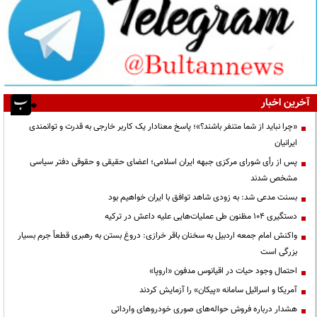
آخرین اخبار
«چرا نباید از شما متنفر باشند؟»؛ پاسخ معنادار یک کاربر خارجی به قدرت و توانمندی
ایرانیان
پس از رأی شورای مرکزی جبهه ایران اسلامی؛ اعضای حقیقی و حقوقی دفتر سیاسی
مشخص شدند
بسنت مدعی شد: به زودی شاهد توافق با ایران خواهیم بود
دستگیری ۱۰۴ مظنون طی عملیات‌هایی علیه داعش در ترکیه
واکنش امام جمعه اردبیل به سخنان باقر خرازی: دروغ بستن به رهبری قطعاً جرم بسیار
بزرگی است
احتمال وجود حیات در اقیانوس مدفون «اروپا»
آمریکا و اسرائیل سامانه «پیکان» را آزمایش کردند
هشدار درباره فروش حواله‌های صوری خودروهای وارداتی