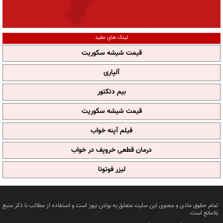
لینک های مفید
قیمت شیشه سکوریت
آلپاری
بیم دتکتور
قیمت شیشه سکوریت
فیلم آپنه خواب
درمان قطعی خروپف در خواب
لیزر فوتونا
تمام حقوق مادی و معنوی این سایت متعلق به بولتن نیوز است و استفاده از مطالب با ذکر منبع
بلامانع است.