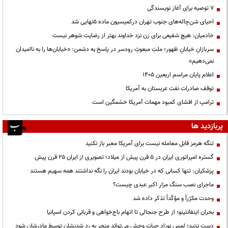
۷ توصیه برای آغاز نویسندگی
احیای شن‌چاله‌های جنوب تهران درکمیسیون ماده ۵نهایی شد
خادمیان: هیچ شفیعی برای زن نزد خداوند بهتر از رضایت شوهر نیست
سربازانِ خیابانِ ظهور؛ ملتِ مبعوثِ رودسر در پاسخ به دشمن: «خیابان‌ها را به ناامیدان
نمی‌دهیم»
اعلام پایان مراسم اربعین ۱۴۰۵
توقف صادرات نفت عربستان به آمریکا
ترامپ از افشای کمبود مهمات آمریکا خشمگین است
پربازدید ها
تنگه هرمز قابل معامله نیست برای آمریکا معبر باز نکنید
گستره امپراتوری ایران در ۵ قرن پیش از میلاد؛ تصویری از ایران ۲۵ قرن پیش
پزشکیان: تنها کسانی که در خیابان بودند ایران را نگه نداشتند همه سهیم هستند
ماجرای نصب سنگ مزار اکبر عبدی چیست؟
وحدت مکرّراً و مؤکّداً تذکر داده شد
بحران اینفانتینو؛ از طرح جنجالی تا اتهام باج‌خواهی و قربانی کردن اسپانیا
دست نزنید؛ لمس نوزاد حیات وحش می‌تواند منجر به رد شدنشان توسط مادرشان شود