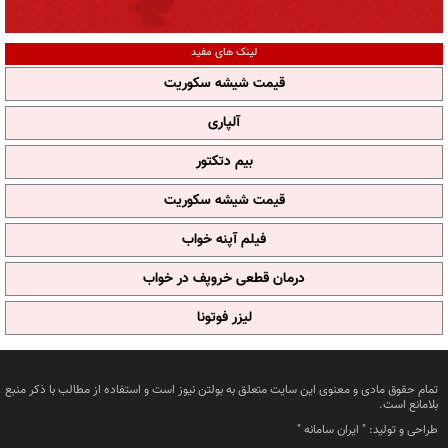
لینک های مفید
قیمت شیشه سکوریت
آلپاری
بیم دتکتور
قیمت شیشه سکوریت
فیلم آپنه خواب
درمان قطعی خروپف در خواب
لیزر فوتونا
تمام حقوق مادی و معنوی این سایت متعلق به بولتن نیوز است و استفاده از مطالب با ذکر منبع
بلامانع است.
طراحی و تولید: "
ایران سامانه
"