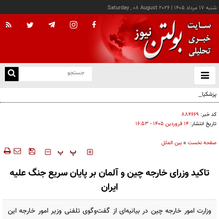
شنبه ۱۷ مرداد ۱۴۰۵
|
Saturday , 08 August 2026
از
و
ته
پزشکیان: خدمت بی‌منت و مشارکت مردمی، پایه حل مشکلات کشور است
ن
نو
کد خبر:
۸۸۴۶۶۹
تاریخ انتشار:
۱۴ فروردين ۱۴۰۵ - ۱۶:۵۳
صفحه نخست
»
بین الملل
‍‍‍ پ
پ
تاکید وزرای خارجه چین و آلمان بر پایان سریع جنگ علیه
ایران
وزارت امور خارجه چین در بیانیه‌ای از گفت‌وگوی تلفنی وزیر امور خارجه این