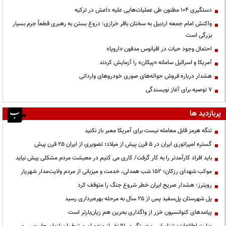
دستگیری ۱۰۴ مظنون طی عملیات‌هایی علیه داعش در ترکیه
واکنش امام جمعه اردبیل به سخنان باقر خرازی: دروغ بستن به رهبری قطعاً جرم بسیار
بزرگی است
احتمال وجود حیات در اقیانوس مدفون «اروپا»
آمریکا و اسرائیل سامانه «پیکان» را آزمایش کردند
هشدار درباره فروش حواله‌های صوری خودروهای وارداتی
۷ توصیه برای آغاز نویسندگی
پربازدید ها
تنگه هرمز قابل معامله نیست برای آمریکا معبر باز نکنید
گستره امپراتوری ایران در ۵ قرن پیش از میلاد؛ تصویری از ایران ۲۵ قرن پیش
باید افراد کارآمدتر را به کار گرفت/ کاری می کنیم در معیشت مردم مشکلی پیش نیاید
موکب شهدای رزکان؛ ۱۵۲ شب همدلی، خدمت و میزبانی از مردم ولایت‌مدار شهریار
رویترز: هشدار صریح ایران خطر شروع جنگ را متوقف کرد
پل شهرستان پل‌سفید پس از ۲۵ سال به مرحله بهره‌برداری رسید
پیامدهای کنوانسیون خزر از واگذاری بحرین هم زیان‌بارتر است