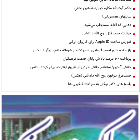
حكم آيت‌الله مكارم درباره شاهين نجفي
سایتهای همسریابی!
دعايي كه قطعا مستجاب مي‌شود
جزئیات جدید قتل روح الله داداشی
آموزش ساخت Apple ID برای کاربران ایرانی
راز خنده های اصغر فرهادی به حرکت بی شرمانه خانم بازیگر + عکس
پرداخت ۱۰۰ درصد پاداش پایان خدمت فرهنگیان
خلافی آنلاین/استعلام خلافی خودرو از طریق اینترنت، پیام کوتاه ، تلفن
جسدغرق درخون روح الله داداشی (عکس)
پاسخ های دکتر توکلی به سوالات کنکوری ها