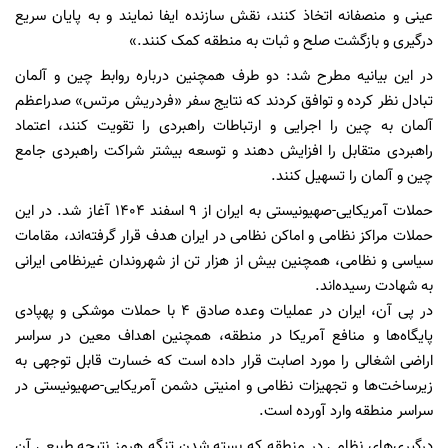
عینی و منصفانه اتخاذ کنند، نقش سازنده ایفا نمایند و به پایان سریع
درگیری و بازگشت صلح و ثبات به منطقه کمک کنند.»
در این بیانیه مطرح شد: دو طرف همچنین درباره روابط چین و آلمان
تبادل نظر کرده و توافق کردند که نتایج سفر «فردریش مرتس» صدراعظم
آلمان به چین را اجرایی و ارتباطات راهبردی را تقویت کنند، اعتماد
راهبردی متقابل را افزایش دهند و توسعه بیشتر شراکت راهبردی جامع
چین و آلمان را تسهیل کنند.
حملات آمریکایی-صهیونیستی به ایران از ۹ اسفند ۱۴۰۴ آغاز شد. در این
حملات مراکز نظامی و اماکن نظامی در ایران هدف قرار گرفته‌اند، مقامات
سیاسی و نظامی، همچنین بیش از هزار تن از شهروندان غیرنظامی ایرانی
به شهادت رسیده‌اند.
در پی آن، ایران در عملیات وعده صادق ۴ با حملات موشکی و پهپادی
پایگاه‌ها و منافع آمریکا در منطقه، همچنین اهداف معین در سراسر
اراضی اشغالی را مورد اصابت قرار داده است که خسارت قابل توجهی به
زیرساخت‌ها و تجهیزات نظامی و امنیتی دشمن آمریکایی-صهیونیستی در
سراسر منطقه وارد آورده است.
درگیری‌های نظامی در منطقه که بسته شدن تنگه هرمز نتیجه طبیعی آن