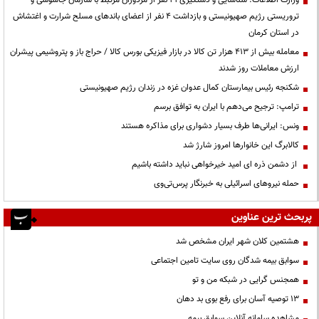
وزارت اطلاعات: شناسایی و دستگیری ۲۱ نفر از مزدوران مرتبط با سازمان جاسوسی و
تروریستی رژیم صهیونیستی و بازداشت ۴ نفر از اعضای باندهای مسلح شرارت و اغتشاش
در استان کرمان
معامله بیش از ۴۱۳ هزار تن کالا در بازار فیزیکی بورس کالا / حراج باز و پتروشیمی پیشران
ارزش معاملات روز شدند
شکنجه رئیس بیمارستان کمال عدوان غزه در زندان رژیم صهیونیستی
ترامپ: ترجیح می‌دهم با ایران به توافق برسم
ونس: ایرانی‌ها طرف بسیار دشواری برای مذاکره هستند
کالابرگ این خانوارها امروز شارژ شد
از دشمن ذره ای امید خیرخواهی نباید داشته باشیم
حمله نیروهای اسرائیلی به خبرنگار پرس‌تی‌وی
پربحث ترین عناوین
هشتمین کلان شهر ایران مشخص شد
سوابق بیمه شدگان روی سایت تامین اجتماعی
همجنس گرایی در شبکه من و تو
13 توصیه آسان برای رفع بوی بد دهان
مشاهده سامانه آنلاين سوابق بیمه