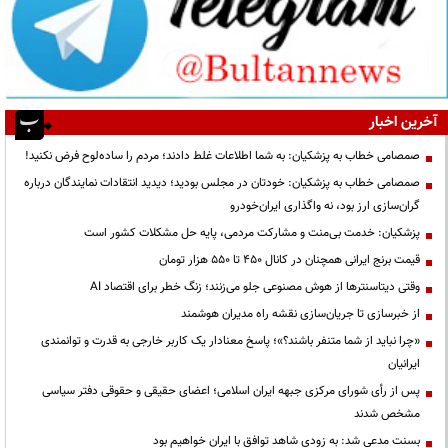
آخرین اخبار
صمصامی خطاب به پزشکیان: به شما اطلاعات غلط دادند؛ مردم را ساده‌لوح فرض نکنید!
صمصامی خطاب به پزشکیان: خودتان در مجلس بودید؛ دیدید انتقادات نمایندگان درباره
گران‌سازی ارز بود، نه واگذاری ایران‌خودرو
پزشکیان: خدمت بی‌منت و مشارکت مردمی، پایه حل مشکلات کشور است
قیمت‌ برنج ایرانی همچنان در کانال ۴۵۰ تا ۵۵۰ هزار تومان
وقتی دیتاسنترها از هوش مصنوعی جلو می‌زنند؛ زنگ خطر برای اقتصاد AI
از خبرسازی تا جریان‌سازی نقشه راه مدیران هوشمند
«چرا نباید از شما متنفر باشند؟»؛ پاسخ معنادار یک کاربر خارجی به قدرت و توانمندی
ایرانیان
پس از رأی شورای مرکزی جبهه ایران اسلامی؛ اعضای حقیقی و حقوقی دفتر سیاسی
مشخص شدند
بسنت مدعی شد: به زودی شاهد توافق با ایران خواهیم بود