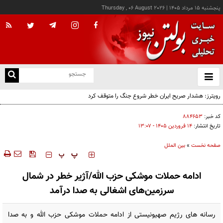
پنجشنبه ۱۵ مرداد ۱۴۰۵
|
Thursday , 06 August 2026
از
و
ته
رویترز: هشدار صریح ایران خطر شروع جنگ را متوقف کرد
ن
نو
کد خبر:
۸۸۴۶۵۳
تاریخ انتشار:
۱۴ فروردين ۱۴۰۵ - ۱۳:۰۷
صفحه نخست
»
بین الملل
‍‍‍ پ
پ
ادامه حملات موشکی حزب الله/آژیر خطر در شمال
سرزمین‌های اشغالی به صدا درآمد
رسانه های رژیم صهیونیستی از ادامه حملات موشکی حزب الله و به صدا