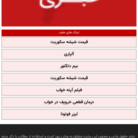
لینک های مفید
قیمت شیشه سکوریت
آلپاری
بیم دتکتور
قیمت شیشه سکوریت
فیلم آپنه خواب
درمان قطعی خروپف در خواب
لیزر فوتونا
تمام حقوق مادی و معنوی این سایت متعلق به بولتن نیوز است و استفاده از مطالب با ذکر منبع