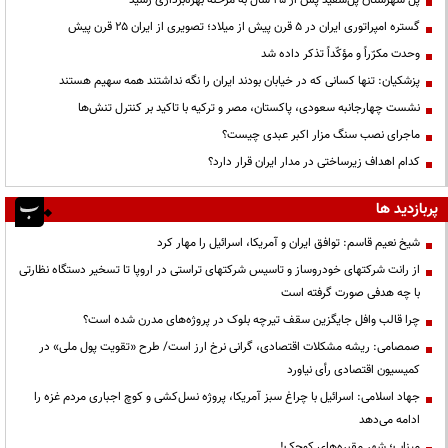
گستره امپراتوری ایران در ۵ قرن پیش از میلاد؛ تصویری از ایران ۲۵ قرن پیش
وحدت مکرّراً و مؤکّداً تذکر داده شد
پزشکیان: تنها کسانی که در خیابان بودند ایران را نگه نداشتند همه سهیم هستند
نشست چهارجانبه سعودی، پاکستان، مصر و ترکیه با تاکید بر کنترل تنش‌ها
ماجرای نصب سنگ مزار اکبر عبدی چیست؟
کدام اهداف زیرساختی در مدار ایران قرار دارد؟
پربازدید ها
شیخ نعیم قاسم: توافق ایران و آمریکا، اسرائیل را مهار کرد
از رانت‌ شرکتهای خودروساز و تاسیس شرکتهای تراستی در اروپا تا تسخیر دستگاه نظارتی
با چه هدفی صورت گرفته است
چرا قالب وافل جایگزین سقف تیرچه بلوک در پروژه‌های مدرن شده است؟
صمصامی: ریشه مشکلات اقتصادی، گرانی نرخ ارز است/ طرح «تقویت پول ملی» در
کمیسیون اقتصادی رأی نیاورد
جهاد اسلامی: اسرائیل با چراغ سبز آمریکا، پروژه نسل‌کشی و کوچ اجباری مردم غزه را
ادامه می‌دهد
میناب؛ شهرِ مقبره‌های کوچک!