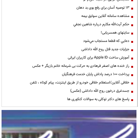
13 توصیه آسان برای رفع بوی بد دهان
مشاهده سامانه آنلاين سوابق بیمه
حكم آيت‌الله مكارم درباره شاهين نجفي
سایتهای همسریابی!
دعايي كه قطعا مستجاب مي‌شود
جزئیات جدید قتل روح الله داداشی
آموزش ساخت Apple ID برای کاربران ایرانی
راز خنده های اصغر فرهادی به حرکت بی شرمانه خانم بازیگر + عکس
پرداخت ۱۰۰ درصد پاداش پایان خدمت فرهنگیان
خلافی آنلاین/استعلام خلافی خودرو از طریق اینترنت، پیام کوتاه ، تلفن
جسدغرق درخون روح الله داداشی (عکس)
پاسخ های دکتر توکلی به سوالات کنکوری ها