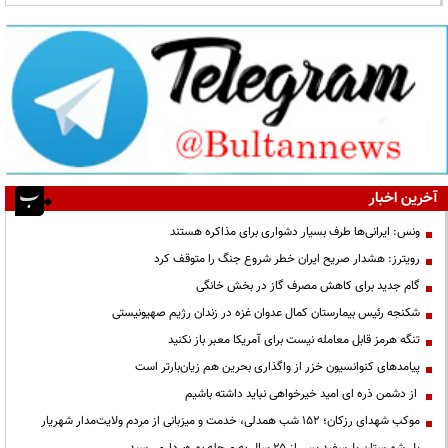
آخرین اخبار
ونس: ایرانی‌ها طرف بسیار دشواری برای مذاکره هستند
رویترز: هشدار صریح ایران خطر شروع جنگ را متوقف کرد
گام جدید برای کاهش مصرف گاز در بخش خانگی
شکنجه رئیس بیمارستان کمال عدوان غزه در زندان رژیم صهیونیستی
تنگه هرمز قابل معامله نیست برای آمریکا معبر باز نکنید
پیامدهای کنوانسیون خزر از واگذاری بحرین هم زیان‌بارتر است
از دشمن ذره ای امید خیرخواهی نباید داشته باشیم
موکب شهدای رزکان؛ ۱۵۲ شب همدلی، خدمت و میزبانی از مردم ولایت‌مدار شهریار
پل شهرستان پل‌سفید پس از ۲۵ سال به مرحله بهره‌برداری رسید