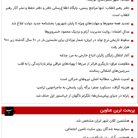
دفتر رهبر انقلاب: تنها مراجع رسمی، پایگاه اطلاع‌رسانی دفتر و دفتر حفظ و نشر آثار رهبر
انقلاب است
تمدید همه مجوزها و مهلت‌های ویژه تا پایان شهریور؛ بخشنامه جدید دولت ابلاغ شد
مدالِ اعتماد؛ روایت مدیریت آرام و نزدیک محمود خسروی‌وفا
سقوط تاریخی نرخ تولد در ایران؛ شمار نوزادان برای نخستین بار در ۶۰ سال گذشته زیر ۹۰۰
هزار نفر رفت
آغاز انتقال رایگان زائران اتباع خارجی به مرز چذابه
مقاومت عراق؛ بازیگری فراتر از مرزها | پهپادهای عراقی پیام بازدارندگی را به قلب
سرزمین‌های اشغالی رساندند
‌امنیت شغلی، مطالبه اصلی نیروهای شرکتی است
هزینه گزاف، دستاورد صفر؛ برگه رأی، پاسخی به ماجراجویی ترامپ
زلزله در دنیای پیام‌رسان‌ها؛ تلگرام ناگهان از اپ‌استور اپل حذف شد
پربحث ترین عناوین
هشتمین کلان شهر ایران مشخص شد
سوابق بیمه شدگان روی سایت تامین اجتماعی
همجنس گرایی در شبکه من و تو