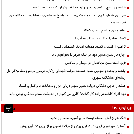
خادمیان: هیچ شفیعی برای زن نزد خداوند بهتر از رضایت شوهر نیست
سربازانِ خیابانِ ظهور؛ ملتِ مبعوثِ رودسر در پاسخ به دشمن: «خیابان‌ها را به ناامیدان
نمی‌دهیم»
اعلام پایان مراسم اربعین ۱۴۰۵
توقف صادرات نفت عربستان به آمریکا
ترامپ از افشای کمبود مهمات آمریکا خشمگین است
اجازه باز شدن مسیر دوم در تنگه هرمز را نخواهیم داد
فرق است میان مجاهدان در میدان و ساکتین
یکصد و پنجاه و سومین شب خدمت؛ موکب شهدای رزکان، تریبون مردم و مطالبه‌گر حل
ریشه‌ای مشکلات شهری
هشدار حاجی دلیگانی درباره تغییر سهم دریای خزر و مخالفت با واگذاری امتیاز
باید افراد کارآمدتر را به کار گرفت/ کاری می کنیم در معیشت مردم مشکلی پیش نیاید
پربازدید ها
تنگه هرمز قابل معامله نیست برای آمریکا معبر باز نکنید
گستره امپراتوری ایران در ۵ قرن پیش از میلاد؛ تصویری از ایران ۲۵ قرن پیش