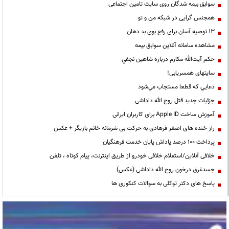
سوابق بیمه شدگان روی سایت تامین اجتماعی
همجنس گرایی در شبکه من و تو
13 توصیه آسان برای رفع بوی بد دهان
مشاهده سامانه آنلاين سوابق بیمه
حكم آيت‌الله مكارم درباره شاهين نجفي
سایتهای همسریابی!
دعايي كه قطعا مستجاب مي‌شود
جزئیات جدید قتل روح الله داداشی
آموزش ساخت Apple ID برای کاربران ایرانی
راز خنده های اصغر فرهادی به حرکت بی شرمانه خانم بازیگر + عکس
پرداخت ۱۰۰ درصد پاداش پایان خدمت فرهنگیان
خلافی آنلاین/استعلام خلافی خودرو از طریق اینترنت، پیام کوتاه ، تلفن
جسدغرق درخون روح الله داداشی (عکس)
پاسخ های دکتر توکلی به سوالات کنکوری ها