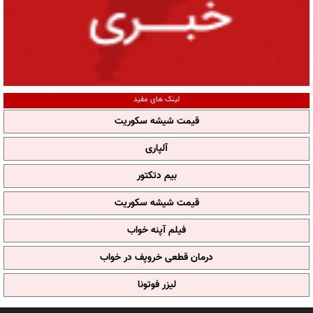
لینک های مفید
قیمت شیشه سکوریت
آلپاری
بیم دتکتور
قیمت شیشه سکوریت
فیلم آپنه خواب
درمان قطعی خروپف در خواب
لیزر فوتونا