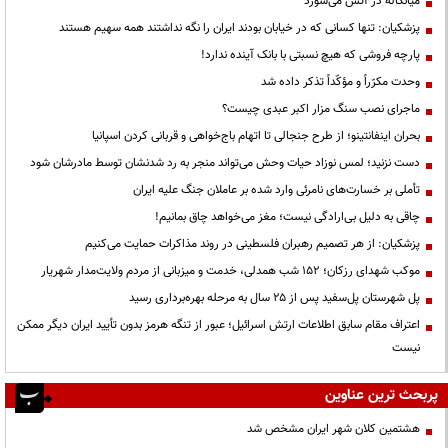
میانکاله در آتش می‌سوزد
پزشکیان: تنها کسانی که در خیابان بودند ایران را نگه نداشتند همه سهیم هستند
پارچه فروشی که هیچ نسبتی با بانک آینده ندارد!
وحدت مکرّراً و مؤکّداً تذکر داده شد
ماجرای نصب سنگ مزار اکبر عبدی چیست؟
بحران اینفانتینو؛ از طرح جنجالی تا اتهام باج‌خواهی و قربانی کردن اسپانیا
دست نزنید؛ لمس نوزاد حیات وحش می‌تواند منجر به رد شدنشان توسط مادرشان شود
تأملی بر خسارت‌های نامرئی وارد شده بر عاملان جنگ علیه ایران
چاقی به دلیل بی‌ارادگی نیست؛ مغز می‌خواهد چاق بمانیم!
پزشکیان: از هر تصمیم رهبران فلسطینی در روند مذاکرات حمایت می‌کنیم
موکب شهدای رزکان؛ ۱۵۲ شب همدلی، خدمت و میزبانی از مردم ولایت‌مدار شهریار
پل شهرستان پل‌سفید پس از ۲۵ سال به مرحله بهره‌برداری رسید
اعتراف مقام سابق اطلاعات ارتش اسرائیل؛ عبور از تنگه هرمز بدون تأیید ایران دیگر ممکن
نیست
پربحث ترین عناوین
هشتمین کلان شهر ایران مشخص شد