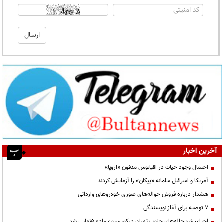
آخرین اخبار
احتمال وجود حیات در اقیانوس مدفون «اروپا»
آمریکا و اسرائیل سامانه «پیکان» را آزمایش کردند
هشدار درباره فروش حواله‌های صوری خودروهای وارداتی
۷ توصیه برای آغاز نویسندگی
احیای شن‌چاله‌های جنوب تهران درکمیسیون ماده ۵نهایی شد