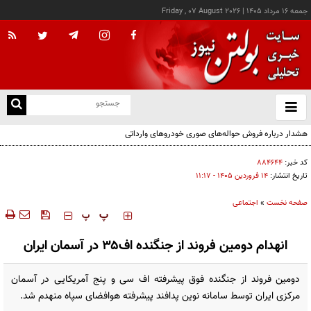
جمعه ۱۶ مرداد ۱۴۰۵
|
Friday , 07 August 2026
از
و
ته
هشدار درباره فروش حواله‌های صوری خودروهای وارداتی
ن
نو
کد خبر:
۸۸۴۶۴۴
تاریخ انتشار:
۱۴ فروردين ۱۴۰۵ - ۱۱:۱۷
صفحه نخست
»
اجتماعی
‍‍‍ پ
پ
انهدام دومین فروند از جنگنده اف۳۵ در آسمان ایران
دومین فروند از جنگنده فوق پیشرفته اف سی و پنج آمریکایی در آسمان
مرکزی ایران توسط سامانه نوین پدافند پیشرفته هوافضای سپاه منهدم شد.