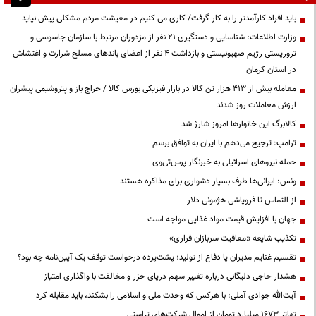
باید افراد کارآمدتر را به کار گرفت/ کاری می کنیم در معیشت مردم مشکلی پیش نیاید
وزارت اطلاعات: شناسایی و دستگیری ۲۱ نفر از مزدوران مرتبط با سازمان جاسوسی و
تروریستی رژیم صهیونیستی و بازداشت ۴ نفر از اعضای باندهای مسلح شرارت و اغتشاش
در استان کرمان
معامله بیش از ۴۱۳ هزار تن کالا در بازار فیزیکی بورس کالا / حراج باز و پتروشیمی پیشران
ارزش معاملات روز شدند
کالابرگ این خانوارها امروز شارژ شد
ترامپ: ترجیح می‌دهم با ایران به توافق برسم
حمله نیروهای اسرائیلی به خبرنگار پرس‌تی‌وی
ونس: ایرانی‌ها طرف بسیار دشواری برای مذاکره هستند
از التماس تا فروپاشی هژمونی دلار
جهان با افزایش قیمت مواد غذایی مواجه است
تکذیب شایعه «معافیت سربازان فراری»
تقسیم غنایم مدیران یا دفاع از تولید؛ پشت‌پرده درخواست توقف یک آیین‌نامه چه بود؟
هشدار حاجی دلیگانی درباره تغییر سهم دریای خزر و مخالفت با واگذاری امتیاز
آیت‌الله جوادی آملی: با هرکس که وحدت ملی و اسلامی را بشکند، باید مقابله کرد
تهاتر ۱۶۷۳ میلیارد تومان از اموال شرکت‌های تراستی