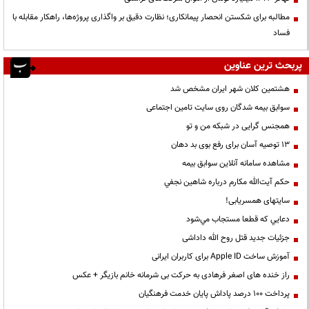
مطالبه برای شکستن انحصار پیمانکاری؛ نظارت دقیق بر واگذاری پروژه‌ها، راهکار مقابله با
فساد
پربحث ترین عناوین
هشتمین کلان شهر ایران مشخص شد
سوابق بیمه شدگان روی سایت تامین اجتماعی
همجنس گرایی در شبکه من و تو
13 توصیه آسان برای رفع بوی بد دهان
مشاهده سامانه آنلاين سوابق بیمه
حكم آيت‌الله مكارم درباره شاهين نجفي
سایتهای همسریابی!
دعايي كه قطعا مستجاب مي‌شود
جزئیات جدید قتل روح الله داداشی
آموزش ساخت Apple ID برای کاربران ایرانی
راز خنده های اصغر فرهادی به حرکت بی شرمانه خانم بازیگر + عکس
پرداخت ۱۰۰ درصد پاداش پایان خدمت فرهنگیان