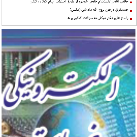
خلافی آنلاین/استعلام خلافی خودرو از طریق اینترنت، پیام کوتاه ، تلفن
جسدغرق درخون روح الله داداشی (عکس)
پاسخ های دکتر توکلی به سوالات کنکوری ها