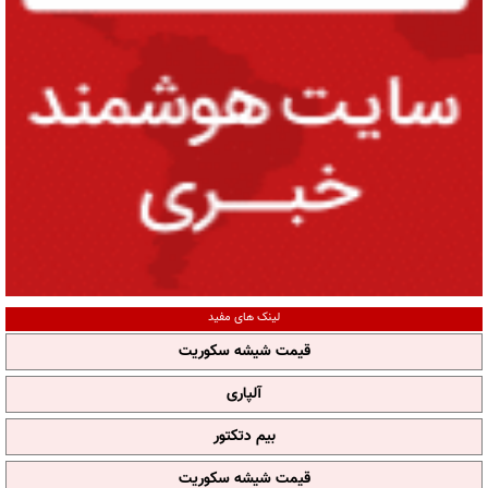
لینک های مفید
قیمت شیشه سکوریت
آلپاری
بیم دتکتور
قیمت شیشه سکوریت