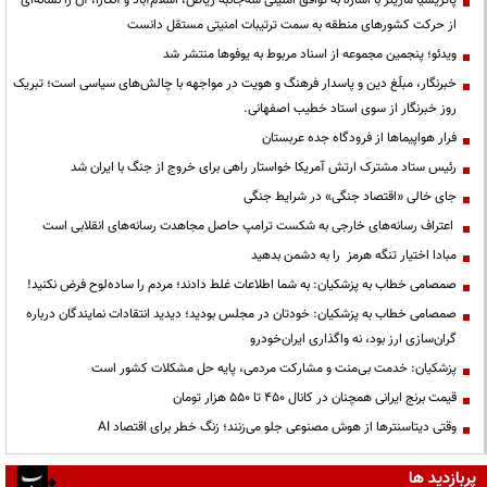
پاتریشیا مارینز با اشاره به توافق امنیتی سه‌جانبه ریاض، اسلام‌آباد و آنکارا، آن را نشانه‌ای
از حرکت کشورهای منطقه به سمت ترتیبات امنیتی مستقل دانست
ویدئو؛ پنجمین مجموعه از اسناد مربوط به یوفوها منتشر شد
خبرنگار، مبلّغ دین و پاسدار فرهنگ و هویت در مواجهه با چالش‌های سیاسی است؛ تبریک
روز خبرنگار از سوی استاد خطیب اصفهانی.
فرار هواپیماها از فرودگاه جده عربستان
رئیس ستاد مشترک ارتش آمریکا خواستار راهی برای خروج از جنگ با ایران شد
جای خالی «اقتصاد جنگی» در شرایط جنگی
اعتراف رسانه‌های خارجی به شکست ترامپ حاصل مجاهدت رسانه‌های انقلابی است
مبادا اختیار تنگه هرمز را به دشمن بدهید
صمصامی خطاب به پزشکیان: به شما اطلاعات غلط دادند؛ مردم را ساده‌لوح فرض نکنید!
صمصامی خطاب به پزشکیان: خودتان در مجلس بودید؛ دیدید انتقادات نمایندگان درباره
گران‌سازی ارز بود، نه واگذاری ایران‌خودرو
پزشکیان: خدمت بی‌منت و مشارکت مردمی، پایه حل مشکلات کشور است
قیمت‌ برنج ایرانی همچنان در کانال ۴۵۰ تا ۵۵۰ هزار تومان
وقتی دیتاسنترها از هوش مصنوعی جلو می‌زنند؛ زنگ خطر برای اقتصاد AI
پربازدید ها