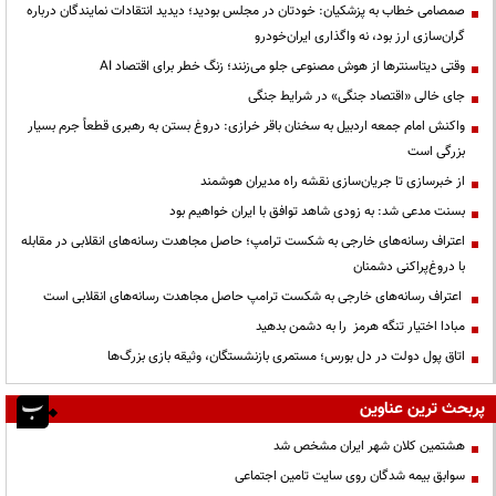
صمصامی خطاب به پزشکیان: خودتان در مجلس بودید؛ دیدید انتقادات نمایندگان درباره
گران‌سازی ارز بود، نه واگذاری ایران‌خودرو
وقتی دیتاسنترها از هوش مصنوعی جلو می‌زنند؛ زنگ خطر برای اقتصاد AI
جای خالی «اقتصاد جنگی» در شرایط جنگی
واکنش امام جمعه اردبیل به سخنان باقر خرازی: دروغ بستن به رهبری قطعاً جرم بسیار
بزرگی است
از خبرسازی تا جریان‌سازی نقشه راه مدیران هوشمند
بسنت مدعی شد: به زودی شاهد توافق با ایران خواهیم بود
اعتراف رسانه‌های خارجی به شکست ترامپ؛ حاصل مجاهدت رسانه‌های انقلابی در مقابله
با دروغ‌پراکنی دشمنان
اعتراف رسانه‌های خارجی به شکست ترامپ حاصل مجاهدت رسانه‌های انقلابی است
مبادا اختیار تنگه هرمز را به دشمن بدهید
اتاق پول دولت در دل بورس؛ مستمری بازنشستگان، وثیقه بازی بزرگ‌ها
پربحث ترین عناوین
هشتمین کلان شهر ایران مشخص شد
سوابق بیمه شدگان روی سایت تامین اجتماعی