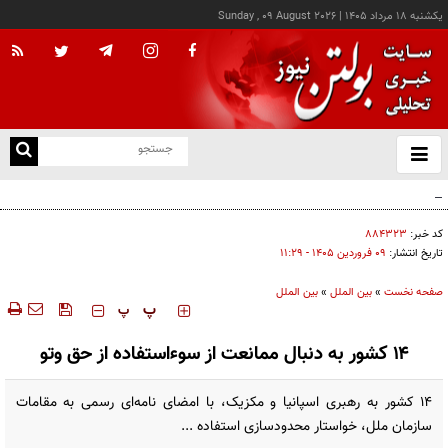
يکشنبه ۱۸ مرداد ۱۴۰۵
|
Sunday , 09 August 2026
از
و
ته
اردوغان: توافق‌نامه مکه هیچ کشوری را هدف قرار نمی‌دهد
ن
نو
کد خبر:
۸۸۴۳۲۳
تاریخ انتشار:
۰۹ فروردين ۱۴۰۵ - ۱۱:۲۹
صفحه نخست
»
بین الملل
»
بین الملل
‍‍‍ پ
پ
۱۴ کشور به دنبال ممانعت از سوءاستفاده از حق وتو
۱۴ کشور به رهبری اسپانیا و مکزیک، با امضای نامه‌ای رسمی به مقامات
سازمان ملل، خواستار محدودسازی استفاده ...