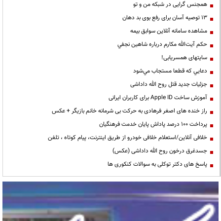
همجنس گرایی در شبکه من و تو
13 توصیه آسان برای رفع بوی بد دهان
مشاهده سامانه آنلاين سوابق بیمه
حكم آيت‌الله مكارم درباره شاهين نجفي
سایتهای همسریابی!
دعايي كه قطعا مستجاب مي‌شود
جزئیات جدید قتل روح الله داداشی
آموزش ساخت Apple ID برای کاربران ایرانی
راز خنده های اصغر فرهادی به حرکت بی شرمانه خانم بازیگر + عکس
پرداخت ۱۰۰ درصد پاداش پایان خدمت فرهنگیان
خلافی آنلاین/استعلام خلافی خودرو از طریق اینترنت، پیام کوتاه ، تلفن
جسدغرق درخون روح الله داداشی (عکس)
پاسخ های دکتر توکلی به سوالات کنکوری ها