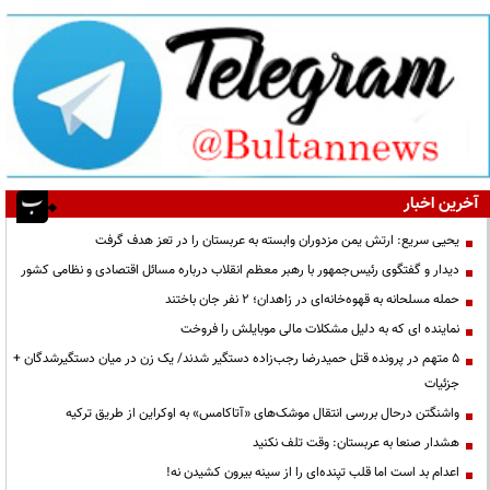
آخرین اخبار
یحیی سریع: ارتش یمن مزدوران وابسته به عربستان را در تعز هدف گرفت
دیدار و گفتگوی رئیس‌جمهور با رهبر معظم انقلاب درباره مسائل اقتصادی و نظامی کشور
حمله مسلحانه به قهوه‌خانه‌ای در زاهدان؛ ۲ نفر جان باختند
نماینده ای که به دلیل مشکلات مالی موبایلش را فروخت
۵ متهم در پرونده قتل حمیدرضا رجب‌زاده دستگیر شدند/ یک زن در میان دستگیرشدگان +
جزئیات
واشنگتن درحال بررسی انتقال موشک‌های «آتاکامس» به اوکراین از طریق ترکیه
هشدار صنعا به عربستان: وقت تلف نکنید
اعدام بد است اما قلب تپنده‌ای را از سینه بیرون کشیدن نه!