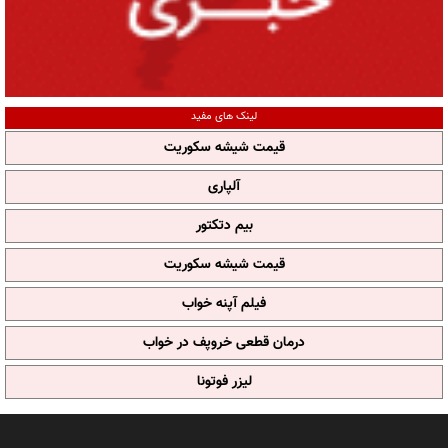
لینک های مفید
قیمت شیشه سکوریت
آلپاری
بیم دتکتور
قیمت شیشه سکوریت
فیلم آپنه خواب
درمان قطعی خروپف در خواب
لیزر فوتونا