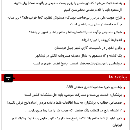
به همه ثابت می‌شود که دیپلماسی با رژیم پست سعودی بی‌فایده است| برای تنبیه
آل‌سعود باید با اقدام نظامی تحقیرشان کنیم
تاراج هویت ملی در بازار بی‌صاحب پوشاک؛ مسئولان نظارت کجا خوابیده‌اند؟ / زیر سایه
جنگ، جامعه در حال بی‌حیا شدن است
هوش مصنوعی چگونه عملیات فضاپیماها و ماهواره‌ها را تغییر می‌دهد؟
انفجارها کی‌یف را دوباره لرزاند
وقوع انفجار در تاسیسات گازی شهر جبیل عربستان
یک کشته و ۱۲ مسموم به دنبال مصرف مشروبات الکلی در نیشابور
دیپلماسی با عربستان نتیجه‌بخش نیست؛ پاسخ نظامی ضروری است
پربازدید ها
راهنمای خرید محصولات برق صنعتی ABB
پزشکیان: خدمت بی‌منت و مشارکت مردمی، پایه حل مشکلات کشور است
صمصامی خطاب به پزشکیان: به شما اطلاعات غلط دادند؛ مردم را ساده‌لوح فرض نکنید!
3 اشتباه رایج در انتخاب رنگ صنعتی که هزینه‌اش را سال‌ها می‌پردازید...
«چرا نباید از شما متنفر باشند؟»؛ پاسخ معنادار یک کاربر خارجی به قدرت و توانمندی
ایرانیان