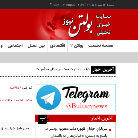
جمعه ۱۶ مرداد ۱۴۰۵
|
Friday , 07 August 2026
صفحه نخست
بولتن ۲
اقتصادی
بین الملل
اجتماعی
ور
آخرین اخبار
توقف صادرات نفت عربستان به آمریکا
کد خبر:
۸۸۴۱۵۶
صفحه نخست
»
اقتصادی
آخرین اخبار
مدیرعامل شرکت برق ته
سربازانِ خیابانِ ظهور؛ ملتِ مبعوثِ رودسر در
پاسخ به دشمن: «خیابان‌ها را به ناامیدان