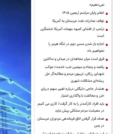
نمی‌دهیم»
اعلام پایان مراسم اربعین ۱۴۰۵
توقف صادرات نفت عربستان به آمریکا
ترامپ از افشای کمبود مهمات آمریکا خشمگین
است
اجازه باز شدن مسیر دوم در تنگه هرمز را
نخواهیم داد
فرق است میان مجاهدان در میدان و ساکتین
یکصد و پنجاه و سومین شب خدمت؛ موکب
شهدای رزکان، تریبون مردم و مطالبه‌گر حل
ریشه‌ای مشکلات شهری
هشدار حاجی دلیگانی درباره تغییر سهم دریای
خزر و مخالفت با واگذاری امتیاز
باید افراد کارآمدتر را به کار گرفت/ کاری می کنیم
در معیشت مردم مشکلی پیش نیاید
هدف قرار گرفتن اتاق‌ فرماندهی مزدوران عربستان
در یمن
این دیپلماسی نمایشی، شکست خورده است/