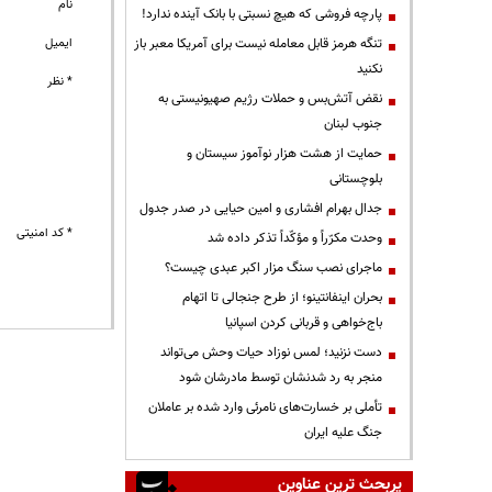
نام
پارچه فروشی که هیچ نسبتی با بانک آینده ندارد!
ایمیل
تنگه هرمز قابل معامله نیست برای آمریکا معبر باز
نکنید
* نظر
نقض آتش‌بس و حملات رژیم صهیونیستی به
جنوب لبنان
حمایت از هشت هزار نوآموز سیستان و
بلوچستانی
جدال بهرام افشاری و امین حیایی در صدر جدول
* کد امنیتی
وحدت مکرّراً و مؤکّداً تذکر داده شد
ماجرای نصب سنگ مزار اکبر عبدی چیست؟
بحران اینفانتینو؛ از طرح جنجالی تا اتهام
باج‌خواهی و قربانی کردن اسپانیا
دست نزنید؛ لمس نوزاد حیات وحش می‌تواند
منجر به رد شدنشان توسط مادرشان شود
تأملی بر خسارت‌های نامرئی وارد شده بر عاملان
جنگ علیه ایران
پربحث ترین عناوین