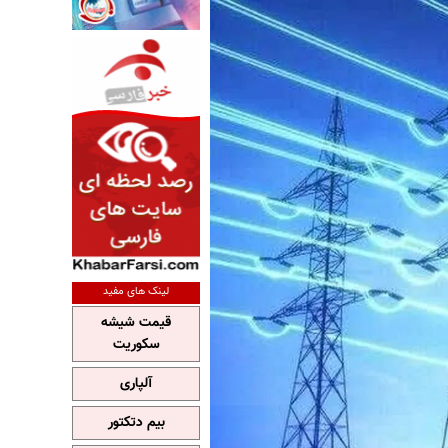
لینک های مفید
قیمت شیشه
سکوریت
آلپاری
بیم دتکتور