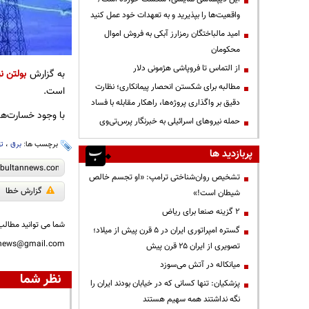
واقعیت‌ها را بپذیرید و به تعهدات خود عمل کنید
امید مالباختگان رمزارز آبکی به فروش اموال
محکومان
از التماس تا فروپاشی هژمونی دلار
به گزارش
بولتن نی
مطالبه برای شکستن انحصار پیمانکاری؛ نظارت
است.
دقیق بر واگذاری پروژه‌ها، راهکار مقابله با فساد
با وجود خسارت‌ها
حمله نیروهای اسرائیلی به خبرنگار پرس‌تی‌وی
برچسب ها:
برق
،
ته
پربازدید ها
تشخیص روان‌شناختی ترامپ: «او تجسم خالص
گزارش خطا
شیطان است!»
۲ گزینه صنعا برای ریاض
شما می توانید مطالب 
گستره امپراتوری ایران در ۵ قرن پیش از میلاد؛
nnews@gmail.com
تصویری از ایران ۲۵ قرن پیش
میانکاله در آتش می‌سوزد
نظر شما
پزشکیان: تنها کسانی که در خیابان بودند ایران را
نگه نداشتند همه سهیم هستند