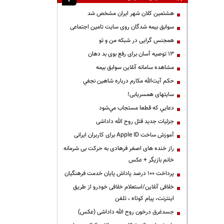
هشتمین کلان شهر ایران مشخص شد
سوابق بیمه شدگان روی سایت تامین اجتماعی
همجنس گرایی در شبکه من و تو
13 توصیه آسان برای رفع بوی بد دهان
مشاهده سامانه آنلاين سوابق بیمه
حكم آيت‌الله مكارم درباره شاهين نجفي
سایتهای همسریابی!
دعايي كه قطعا مستجاب مي‌شود
جزئیات جدید قتل روح الله داداشی
آموزش ساخت Apple ID برای کاربران ایرانی
راز خنده های اصغر فرهادی به حرکت بی شرمانه
خانم بازیگر + عکس
پرداخت ۱۰۰ درصد پاداش پایان خدمت فرهنگیان
خلافی آنلاین/استعلام خلافی خودرو از طریق
اینترنت، پیام کوتاه ، تلفن
جسدغرق درخون روح الله داداشی (عکس)