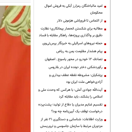
امید مالباختگان رمزارز آبکی به فروش اموال
محکومان
از التماس تا فروپاشی هژمونی دلار
مطالبه برای شکستن انحصار پیمانکاری؛ نظارت
دقیق بر واگذاری پروژه‌ها، راهکار مقابله با فساد
حمله نیروهای اسرائیلی به خبرنگار پرس‌تی‌وی
پیام هشدار مقاومت یمن به ریاض
تصادف ۱۲ خودرو در محور یاسوج ـ اصفهان
رکوردشکنی دختر دونده ایران در بلاروس
پزشکیان: مشروطه نقطه عطف بیداری و
آزادی‌خواهی ملت ایران بود
آیت‌الله جوادی آملی: با هرکس که وحدت ملی و
اسلامی را بشکند، باید مقابله کرد
تقسیم غنایم مدیران یا دفاع از تولید؛ پشت‌پرده
درخواست توقف یک آیین‌نامه چه بود؟
وزارت اطلاعات: شناسایی و دستگیری ۲۱ نفر از
مزدوران مرتبط با سازمان جاسوسی و تروریستی