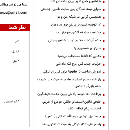
هشتمین کلان شهر ایران مشخص شد
شما می توانید مطالب 
سوابق بیمه شدگان روی سایت تامین اجتماعی
nnews@gmail.com
همجنس گرایی در شبکه من و تو
13 توصیه آسان برای رفع بوی بد دهان
نظر شما
مشاهده سامانه آنلاين سوابق بیمه
حكم آيت‌الله مكارم درباره شاهين نجفي
نام
سایتهای همسریابی!
ایمیل
دعايي كه قطعا مستجاب مي‌شود
* نظر
جزئیات جدید قتل روح الله داداشی
آموزش ساخت Apple ID برای کاربران ایرانی
راز خنده های اصغر فرهادی به حرکت بی شرمانه
خانم بازیگر + عکس
پرداخت ۱۰۰ درصد پاداش پایان خدمت فرهنگیان
* کد امنیتی
خلافی آنلاین/استعلام خلافی خودرو از طریق
اینترنت، پیام کوتاه ، تلفن
جسدغرق درخون روح الله داداشی (عکس)
پاسخ های دکتر توکلی به سوالات کنکوری ها