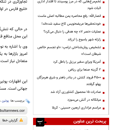
تجاوزگری در تنگه
تخم‌مرغ‌هایی که در مرز پوسیدند تا اقتدار اداری
خلیج فارس در اوایل دهه ۱۹۹۰ تاک
اثبات شود
انصارالله: رفع محاصره یمن مطالبه اصلی ماست
خودتحقیرها عریضه‌نویس کاخ سفید شده‌اند!
در حالی که تنش‌آ
عملیات «نصر ۷» چه هدفی را دنبال می‌کرد؟
این محل منافع ق
زلزله شهر یاسوج را لرزاند
وی با اشاره به ن
تشخیص روان‌شناختی ترامپ: «او تجسم خالص
امروز بازارها ب
شیطان است!»
متعادل نیاز است
آمریکا ویزای سفیر برزیل را باطل کرد
۲ گزینه صنعا برای ریاض
۴۵۰۰ فروند کشتی در بنادر باهنر و شرق هرمزگان
این اظهارات پوتی
پهلو گرفتند
جهانی است. مسکو 
صادرات ۱۵ محصول کشاورزی آزاد شد
میانکاله در آتش می‌سوزد
برچسب ها:
پوتین
،
مراسم عزاداری اربعین حسینی - کربلا
گزارش خطا
پربحث ترین عناوین