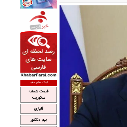
لینک های مفید
قیمت شیشه
سکوریت
آلپاری
بیم دتکتور