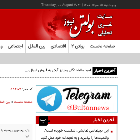
پنجشنبه ۱۵ مرداد ۱۴۰۵
|
Thursday , 06 August 2026
صفحه نخست
بولتن ۲
اقتصادی
بین الملل
اجتماعی
ور
آخرین اخبار
امید مالباختگان رمزارز آبکی به فروش اموال محکومان
کد خبر:
۸۸۴۱۰۷
صفحه نخست
»
بین المل
آخرین اخبار
رئیس‌جمهور روسیه با ه
این دیپلماسی نمایشی، شکست خورده است/
کرد.
واقعیت‌ها را بپذیرید و به تعهدات خود عمل کنید