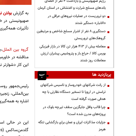
رژیم صهیونیستی و بازداشت ۴ نفر از اعضای
باندهای مسلح شرارت و اغتشاش در استان کرمان
به گزارش
بولتن نی
دو تروریست در عملیات نیروهای عراقی در
صهیونیستی در خاو
«الانبار» دستگیر شدند
تأثیرات همه‌گیری 
دستگیری ۸ نفر از اشرار مسلح شاخص و مرتبطین
گروهک‌های تروریستی
معامله بیش از ۴۱۳ هزار تن کالا در بازار فیزیکی
گروه بین الملل
،ب
بورس کالا / حراج باز و پتروشیمی پیشران ارزش
مناقشه در خاورمی
معاملات روز شدند
این کار دشوارتر ن
پربازدید ها
از رانت‌ شرکتهای خودروساز و تاسیس شرکتهای
رئیس‌جمهور روسیه
تراستی در اروپا تا تسخیر دستگاه نظارتی با چه
بین‌المللی، زنجی
هدفی صورت گرفته است
اشاره به همه‌گیری
چرا قالب وافل جایگزین سقف تیرچه بلوک در
پروژه‌های مدرن شده است؟
این در حالی است
جزئیات مذاکرات ایران و عمان برای بازگشایی تنگه
هرمز