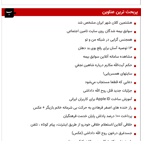
پربحث ترین عناوین
هشتمین کلان شهر ایران مشخص شد
سوابق بیمه شدگان روی سایت تامین اجتماعی
همجنس گرایی در شبکه من و تو
13 توصیه آسان برای رفع بوی بد دهان
مشاهده سامانه آنلاين سوابق بیمه
حكم آيت‌الله مكارم درباره شاهين نجفي
سایتهای همسریابی!
دعايي كه قطعا مستجاب مي‌شود
جزئیات جدید قتل روح الله داداشی
آموزش ساخت Apple ID برای کاربران ایرانی
راز خنده های اصغر فرهادی به حرکت بی شرمانه خانم بازیگر + عکس
پرداخت ۱۰۰ درصد پاداش پایان خدمت فرهنگیان
خلافی آنلاین/استعلام خلافی خودرو از طریق اینترنت، پیام کوتاه ، تلفن
جسدغرق درخون روح الله داداشی (عکس)