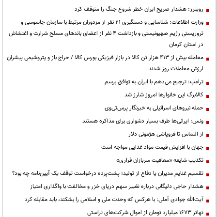
رویترز: هشدار صریح ایران خطر شروع جنگ را متوقف کرد
وزارت اطلاعات: شناسایی و دستگیری ۲۱ نفر از مزدوران مرتبط با سازمان جاسوسی و
تروریستی رژیم صهیونیستی و بازداشت ۴ نفر از اعضای باندهای مسلح شرارت و اغتشاش
در استان کرمان
معامله بیش از ۴۱۳ هزار تن کالا در بازار فیزیکی بورس کالا / حراج باز و پتروشیمی پیشران
ارزش معاملات روز شدند
ترامپ: ترجیح می‌دهم با ایران به توافق برسم
کالابرگ این خانوارها امروز شارژ شد
حمله نیروهای اسرائیلی به خبرنگار پرس‌تی‌وی
ونس: ایرانی‌ها طرف بسیار دشواری برای مذاکره هستند
از التماس تا فروپاشی هژمونی دلار
جهان با افزایش قیمت مواد غذایی مواجه است
تکذیب شایعه «معافیت سربازان فراری»
تقسیم غنایم مدیران یا دفاع از تولید؛ پشت‌پرده درخواست توقف یک آیین‌نامه چه بود؟
هشدار حاجی دلیگانی درباره تغییر سهم دریای خزر و مخالفت با واگذاری امتیاز
آیت‌الله جوادی آملی: با هرکس که وحدت ملی و اسلامی را بشکند، باید مقابله کرد
تهاتر ۱۶۷۳ میلیارد تومان از اموال شرکت‌های تراستی