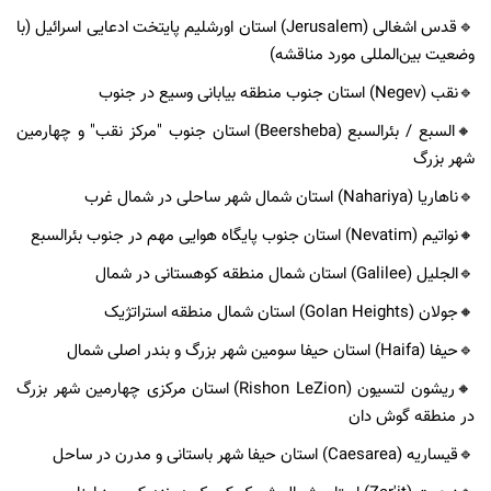
🔹️قدس اشغالی (Jerusalem) استان اورشلیم پایتخت ادعایی اسرائیل (با
وضعیت بین‌المللی مورد مناقشه)
🔹️نقب (Negev) استان جنوب منطقه بیابانی وسیع در جنوب
🔸️السبع / بئرالسبع (Beersheba) استان جنوب "مرکز نقب" و چهارمین
شهر بزرگ
🔹️ناهاریا (Nahariya) استان شمال شهر ساحلی در شمال غرب
🔸️نواتیم (Nevatim) استان جنوب پایگاه هوایی مهم در جنوب بئرالسبع
🔹️الجلیل (Galilee) استان شمال منطقه کوهستانی در شمال
🔸️جولان (Golan Heights) استان شمال منطقه استراتژیک
🔹️حیفا (Haifa) استان حیفا سومین شهر بزرگ و بندر اصلی شمال
🔸️ریشون لتسیون (Rishon LeZion) استان مرکزی چهارمین شهر بزرگ
در منطقه گوش دان
🔹️قیساریه (Caesarea) استان حیفا شهر باستانی و مدرن در ساحل