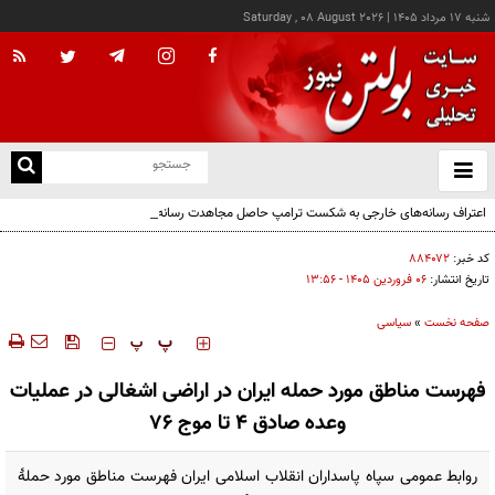
شنبه ۱۷ مرداد ۱۴۰۵
|
Saturday , 08 August 2026
از
و
ته
اعتراف رسانه‌های خارجی به شکست ترامپ حاصل مجاهدت رسانه‌های انقلابی است
ن
نو
کد خبر:
۸۸۴۰۷۲
تاریخ انتشار:
۰۶ فروردين ۱۴۰۵ - ۱۳:۵۶
صفحه نخست
»
سیاسی
‍‍‍ پ
پ
فهرست مناطق مورد حمله ایران در اراضی اشغالی در عملیات
وعده صادق ۴ تا موج ۷۶
روابط عمومی سپاه پاسداران انقلاب اسلامی ایران فهرست مناطق مورد حملهٔ