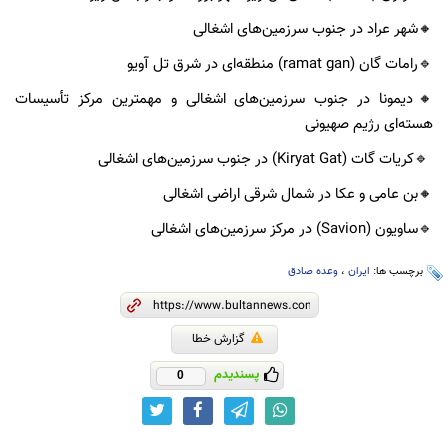
🔸️شهر عراد در جنوب سرزمین‌های اشغالی
🔹️رامات گان (ramat gan) منطقه‌ای در شرق تل آویو
🔸️دیمونا در جنوب سرزمین‌های اشغالی و مهمترین مرکز تأسیسات
هسته‌ای رژیم صهیونی
🔹️کریات گات (Kiryat Gat) در جنوب سرزمین‌های اشغالی
🔸️بن عامی و عکا در شمال شرقی اراضی اشغالی
🔹️ساویون (Savion) در مرکز سرزمین‌های اشغالی
برچسب ها:
ایران
،
وعده صادق
گزارش خطا
پسندیدم
0