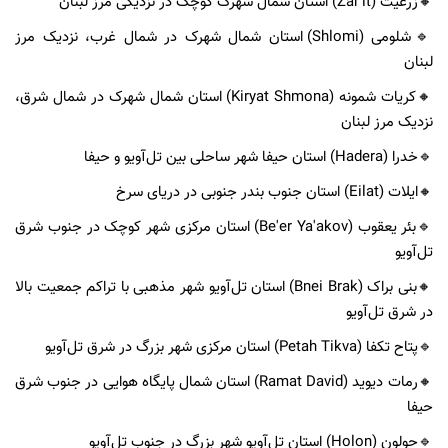
🔸️زرعیت (Zar'it) استان شمال شهرک کوچک در نزدیکی مرز لبنان
🔹️شلومی (Shlomi) استان شمال شهرک در شمال غرب، نزدیک مرز
لبنان
🔸️کریات شمونه (Kiryat Shmona) استان شمال شهرک در شمال شرق،
نزدیک مرز لبنان
🔹️خدرا (Hadera) استان حیفا شهر ساحلی بین تل‌آویو و حیفا
🔸️ایلات (Eilat) استان جنوب بندر جنوبی در دریای سرخ
🔹️بئر یعقوب (Be'er Ya'akov) استان مرکزی شهر کوچک در جنوب شرق
تل‌آویو
🔸️بنی براک (Bnei Brak) استان تل‌آویو شهر مذهبی با تراکم جمعیت بالا
در شرق تل‌آویو
🔹️پتاح تکفا (Petah Tikva) استان مرکزی شهر بزرگ در شرق تل‌آویو
🔸️رمات دیوید (Ramat David) استان شمال پایگاه هوایی در جنوب شرق
حیفا
🔹️حولون (Holon) استان تل‌آویو شهر بزرگ در جنوب تل‌آویو