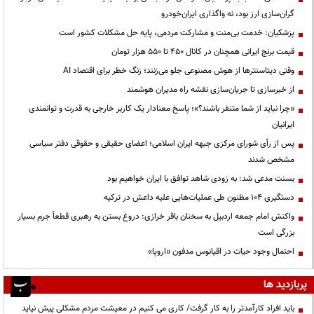
گران‌سازی ارز بود، نه واگذاری ایران‌خودرو
پزشکیان: خدمت بی‌منت و مشارکت مردمی، پایه حل مشکلات کشور است
قیمت‌ برنج ایرانی همچنان در کانال ۴۵۰ تا ۵۵۰ هزار تومان
وقتی دیتاسنترها از هوش مصنوعی جلو می‌زنند؛ زنگ خطر برای اقتصاد AI
از خبرسازی تا جریان‌سازی نقشه راه مدیران هوشمند
«چرا نباید از شما متنفر باشند؟»؛ پاسخ معنادار یک کاربر خارجی به قدرت و توانمندی
ایرانیان
پس از رأی شورای مرکزی جبهه ایران اسلامی؛ اعضای حقیقی و حقوقی دفتر سیاسی
مشخص شدند
بسنت مدعی شد: به زودی شاهد توافق با ایران خواهیم بود
دستگیری ۱۰۴ مظنون طی عملیات‌هایی علیه داعش در ترکیه
واکنش امام جمعه اردبیل به سخنان باقر خرازی: دروغ بستن به رهبری قطعاً جرم بسیار
بزرگی است
احتمال وجود حیات در اقیانوس مدفون «اروپا»
پربازدید ها
باید افراد کارآمدتر را به کار گرفت/ کاری می کنیم در معیشت مردم مشکلی پیش نیاید