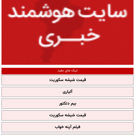
لینک های مفید
قیمت شیشه سکوریت
آلپاری
بیم دتکتور
قیمت شیشه سکوریت
فیلم آپنه خواب