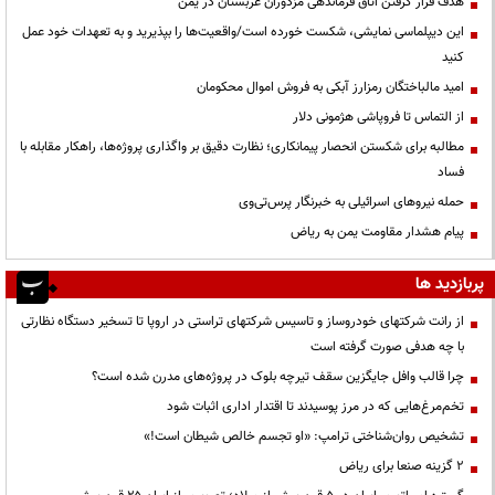
هدف قرار گرفتن اتاق‌ فرماندهی مزدوران عربستان در یمن
این دیپلماسی نمایشی، شکست خورده است/واقعیت‌ها را بپذیرید و به تعهدات خود عمل
کنید
امید مالباختگان رمزارز آبکی به فروش اموال محکومان
از التماس تا فروپاشی هژمونی دلار
مطالبه برای شکستن انحصار پیمانکاری؛ نظارت دقیق بر واگذاری پروژه‌ها، راهکار مقابله با
فساد
حمله نیروهای اسرائیلی به خبرنگار پرس‌تی‌وی
پیام هشدار مقاومت یمن به ریاض
پربازدید ها
از رانت‌ شرکتهای خودروساز و تاسیس شرکتهای تراستی در اروپا تا تسخیر دستگاه نظارتی
با چه هدفی صورت گرفته است
چرا قالب وافل جایگزین سقف تیرچه بلوک در پروژه‌های مدرن شده است؟
تخم‌مرغ‌هایی که در مرز پوسیدند تا اقتدار اداری اثبات شود
تشخیص روان‌شناختی ترامپ: «او تجسم خالص شیطان است!»
۲ گزینه صنعا برای ریاض