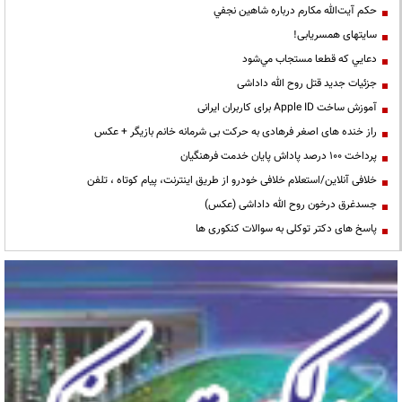
حكم آيت‌الله مكارم درباره شاهين نجفي
سایتهای همسریابی!
دعايي كه قطعا مستجاب مي‌شود
جزئیات جدید قتل روح الله داداشی
آموزش ساخت Apple ID برای کاربران ایرانی
راز خنده های اصغر فرهادی به حرکت بی شرمانه خانم بازیگر + عکس
پرداخت ۱۰۰ درصد پاداش پایان خدمت فرهنگیان
خلافی آنلاین/استعلام خلافی خودرو از طریق اینترنت، پیام کوتاه ، تلفن
جسدغرق درخون روح الله داداشی (عکس)
پاسخ های دکتر توکلی به سوالات کنکوری ها