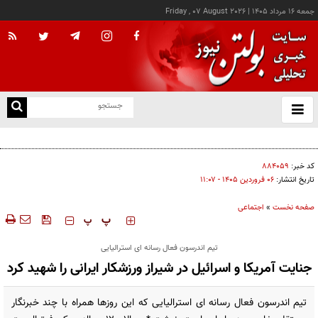
جمعه ۱۶ مرداد ۱۴۰۵
|
Friday , 07 August 2026
از
و
ته
اجازه باز شدن مسیر دوم در تنگه هرمز را نخواهیم داد
ن
نو
کد خبر:
۸۸۴۰۵۹
تاریخ انتشار:
۰۶ فروردين ۱۴۰۵ - ۱۱:۰۷
صفحه نخست
»
اجتماعی
‍‍‍ پ
پ
تیم اندرسون فعال رسانه ای استرالیایی
جنایت آمریکا و اسرائیل در شیراز ورزشکار ایرانی را شهید کرد
تیم اندرسون فعال رسانه ای استرالیایی که این روزها همراه با چند خبرنگار