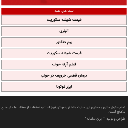
لینک های مفید
قیمت شیشه سکوریت
آلپاری
بیم دتکتور
قیمت شیشه سکوریت
فیلم آپنه خواب
درمان قطعی خروپف در خواب
لیزر فوتونا
تمام حقوق مادی و معنوی این سایت متعلق به بولتن نیوز است و استفاده از مطالب با ذکر منبع
بلامانع است.
طراحی و تولید: "
ایران سامانه
"