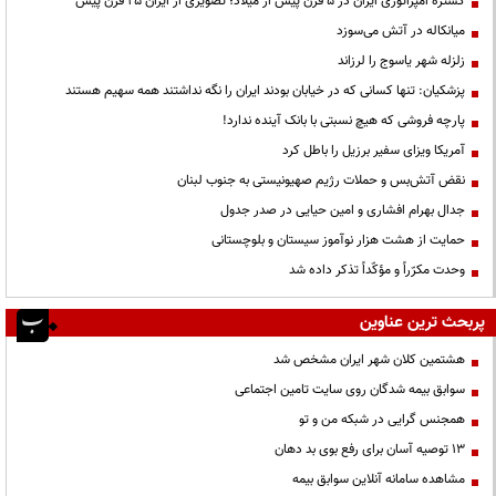
گستره امپراتوری ایران در ۵ قرن پیش از میلاد؛ تصویری از ایران ۲۵ قرن پیش
میانکاله در آتش می‌سوزد
زلزله شهر یاسوج را لرزاند
پزشکیان: تنها کسانی که در خیابان بودند ایران را نگه نداشتند همه سهیم هستند
پارچه فروشی که هیچ نسبتی با بانک آینده ندارد!
آمریکا ویزای سفیر برزیل را باطل کرد
نقض آتش‌بس و حملات رژیم صهیونیستی به جنوب لبنان
جدال بهرام افشاری و امین حیایی در صدر جدول
حمایت از هشت هزار نوآموز سیستان و بلوچستانی
وحدت مکرّراً و مؤکّداً تذکر داده شد
پربحث ترین عناوین
هشتمین کلان شهر ایران مشخص شد
سوابق بیمه شدگان روی سایت تامین اجتماعی
همجنس گرایی در شبکه من و تو
13 توصیه آسان برای رفع بوی بد دهان
مشاهده سامانه آنلاين سوابق بیمه