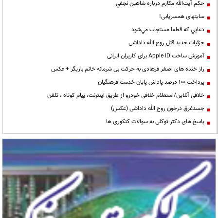
حكم آيت‌الله مكارم درباره شاهين نجفي
سایتهای همسریابی!
دعايي كه قطعا مستجاب مي‌شود
جزئیات جدید قتل روح الله داداشی
آموزش ساخت Apple ID برای کاربران ایرانی
راز خنده های اصغر فرهادی به حرکت بی شرمانه خانم بازیگر + عکس
پرداخت ۱۰۰ درصد پاداش پایان خدمت فرهنگیان
خلافی آنلاین/استعلام خلافی خودرو از طریق اینترنت، پیام کوتاه ، تلفن
جسدغرق درخون روح الله داداشی (عکس)
پاسخ های دکتر توکلی به سوالات کنکوری ها