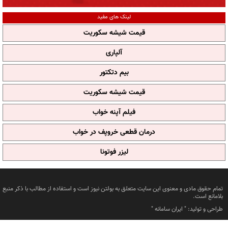
لینک های مفید
قیمت شیشه سکوریت
آلپاری
بیم دتکتور
قیمت شیشه سکوریت
فیلم آپنه خواب
درمان قطعی خروپف در خواب
لیزر فوتونا
تمام حقوق مادی و معنوی این سایت متعلق به بولتن نیوز است و استفاده از مطالب با ذکر منبع
بلامانع است.
طراحی و تولید: "
ایران سامانه
"