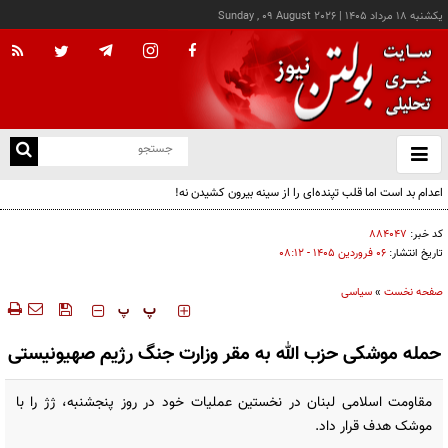
يکشنبه ۱۸ مرداد ۱۴۰۵
|
Sunday , 09 August 2026
از
و
ته
اعدام بد است اما قلب تپنده‌ای را از سینه بیرون کشیدن نه!
ن
نو
کد خبر:
۸۸۴۰۴۷
تاریخ انتشار:
۰۶ فروردين ۱۴۰۵ - ۰۸:۱۲
صفحه نخست
»
سیاسی
‍‍‍ پ
پ
حمله موشکی حزب الله به مقر وزارت جنگ رژیم صهیونیستی
مقاومت اسلامی لبنان در نخستین عملیات خود در روز پنجشنبه، ژژ را با
موشک هدف قرار داد.