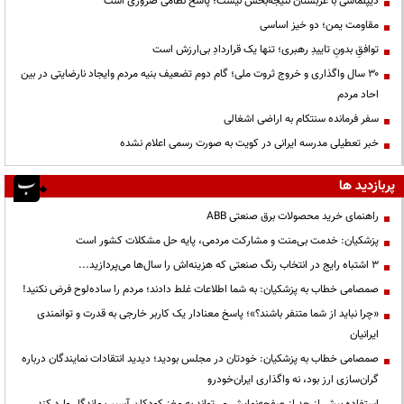
دیپلماسی با عربستان نتیجه‌بخش نیست؛ پاسخ نظامی ضروری است
مقاومت یمن؛ دو خیز اساسی
توافقِ بدونِ تاییدِ رهبری؛ تنها یک قراردادِ بی‌ارزش است
۳۰ سال واگذاری و خروج ثروت ملی؛ گام دوم تضعیف بنیه مردم وایجاد نارضایتی در بین
احاد مردم
سفر فرمانده سنتکام به اراضی اشغالی
خبر تعطیلی مدرسه ایرانی در کویت به صورت رسمی اعلام نشده
پربازدید ها
راهنمای خرید محصولات برق صنعتی ABB
پزشکیان: خدمت بی‌منت و مشارکت مردمی، پایه حل مشکلات کشور است
3 اشتباه رایج در انتخاب رنگ صنعتی که هزینه‌اش را سال‌ها می‌پردازید...
صمصامی خطاب به پزشکیان: به شما اطلاعات غلط دادند؛ مردم را ساده‌لوح فرض نکنید!
«چرا نباید از شما متنفر باشند؟»؛ پاسخ معنادار یک کاربر خارجی به قدرت و توانمندی
ایرانیان
صمصامی خطاب به پزشکیان: خودتان در مجلس بودید؛ دیدید انتقادات نمایندگان درباره
گران‌سازی ارز بود، نه واگذاری ایران‌خودرو