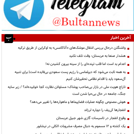
آخرین اخبار
واشنگتن درحال بررسی انتقال موشک‌های «آتاکامس» به اوکراین از طریق ترکیه
هشدار صنعا به عربستان: وقت تلف نکنید
اعدام بد است اما قلب تپنده‌ای را از سینه بیرون کشیدن نه!
به همه ثابت می‌شود که دیپلماسی با رژیم پست سعودی بی‌فایده است| برای تنبیه
آل‌سعود باید با اقدام نظامی تحقیرشان کنیم
تاراج هویت ملی در بازار بی‌صاحب پوشاک؛ مسئولان نظارت کجا خوابیده‌اند؟ / زیر سایه
جنگ، جامعه در حال بی‌حیا شدن است
هوش مصنوعی چگونه عملیات فضاپیماها و ماهواره‌ها را تغییر می‌دهد؟
انفجارها کی‌یف را دوباره لرزاند
وقوع انفجار در تاسیسات گازی شهر جبیل عربستان
یک کشته و ۱۲ مسموم به دنبال مصرف مشروبات الکلی در نیشابور