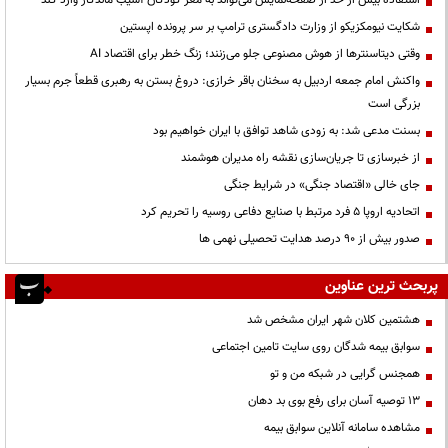
استفاده بیش از حد از صفحه‌نمایش می‌تواند به مغز کودکان آسیب ماندگار وارد کند
شکایت نیومکزیکو از وزارت دادگستری ترامپ بر سر پرونده اپستین
وقتی دیتاسنترها از هوش مصنوعی جلو می‌زنند؛ زنگ خطر برای اقتصاد AI
واکنش امام جمعه اردبیل به سخنان باقر خرازی: دروغ بستن به رهبری قطعاً جرم بسیار
بزرگی است
بسنت مدعی شد: به زودی شاهد توافق با ایران خواهیم بود
از خبرسازی تا جریان‌سازی نقشه راه مدیران هوشمند
جای خالی «اقتصاد جنگی» در شرایط جنگی
اتحادیه اروپا ۵ فرد مرتبط با صنایع دفاعی روسیه را تحریم کرد
صدور بیش از ۹۰ درصد هدایت تحصیلی نهمی ها
پربحث ترین عناوین
هشتمین کلان شهر ایران مشخص شد
سوابق بیمه شدگان روی سایت تامین اجتماعی
همجنس گرایی در شبکه من و تو
13 توصیه آسان برای رفع بوی بد دهان
مشاهده سامانه آنلاين سوابق بیمه