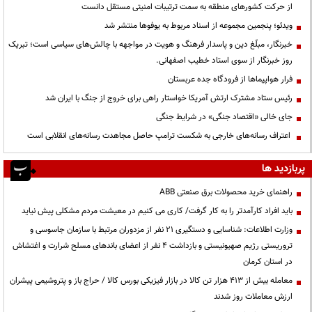
از حرکت کشورهای منطقه به سمت ترتیبات امنیتی مستقل دانست
ویدئو؛ پنجمین مجموعه از اسناد مربوط به یوفوها منتشر شد
خبرنگار، مبلّغ دین و پاسدار فرهنگ و هویت در مواجهه با چالش‌های سیاسی است؛ تبریک
روز خبرنگار از سوی استاد خطیب اصفهانی.
فرار هواپیماها از فرودگاه جده عربستان
رئیس ستاد مشترک ارتش آمریکا خواستار راهی برای خروج از جنگ با ایران شد
جای خالی «اقتصاد جنگی» در شرایط جنگی
اعتراف رسانه‌های خارجی به شکست ترامپ حاصل مجاهدت رسانه‌های انقلابی است
پربازدید ها
راهنمای خرید محصولات برق صنعتی ABB
باید افراد کارآمدتر را به کار گرفت/ کاری می کنیم در معیشت مردم مشکلی پیش نیاید
وزارت اطلاعات: شناسایی و دستگیری ۲۱ نفر از مزدوران مرتبط با سازمان جاسوسی و
تروریستی رژیم صهیونیستی و بازداشت ۴ نفر از اعضای باندهای مسلح شرارت و اغتشاش
در استان کرمان
معامله بیش از ۴۱۳ هزار تن کالا در بازار فیزیکی بورس کالا / حراج باز و پتروشیمی پیشران
ارزش معاملات روز شدند