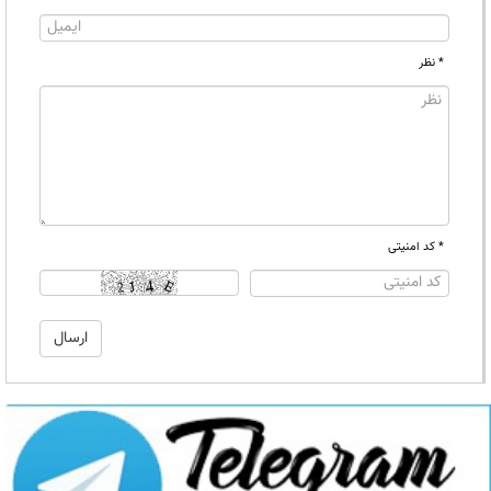
* نظر
* کد امنیتی