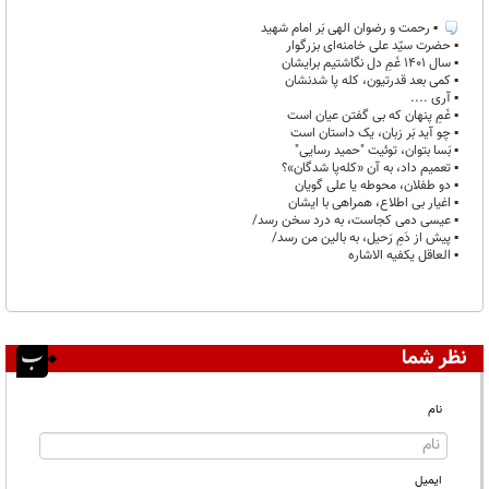
غیر قابل انتشار:
۱
▪︎ رحمت و رضوان الهی بَر امام شهید
▪︎ حضرت سیّد علی خامنه‌ای بزرگوار
▪︎ سال ۱۴۰۱ غَمِ دل نگاشتیم برایشان
▪︎ کمی بعد قدرتیون، کله پا شدنشان
▪︎ آری ....
▪︎ غَمِ پنهان که بی گفتن عیان است
▪︎ چو آید بَر زبان، یک داستان است
▪︎ بَسا بتوان، توئیت "حمید رسایی"
▪︎ تعمیم داد، به آن «کله‌پا شدگان»؟
▪︎ دو طفلان، محوطه یا علی گویان
▪︎ اغیار بی اطلاع، همراهی با ایشان
▪︎ عیسی دمی کجاست، به درد سخن رسد/
▪︎ پیش از دَمِ رَحیل، به بالین من رسد/
▪︎ العاقل یکفیه الاشاره
نظر شما
نام
ایمیل