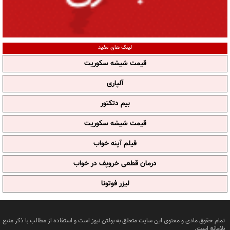
لینک های مفید
قیمت شیشه سکوریت
آلپاری
بیم دتکتور
قیمت شیشه سکوریت
فیلم آپنه خواب
درمان قطعی خروپف در خواب
لیزر فوتونا
تمام حقوق مادی و معنوی این سایت متعلق به بولتن نیوز است و استفاده از مطالب با ذکر منبع
بلامانع است.