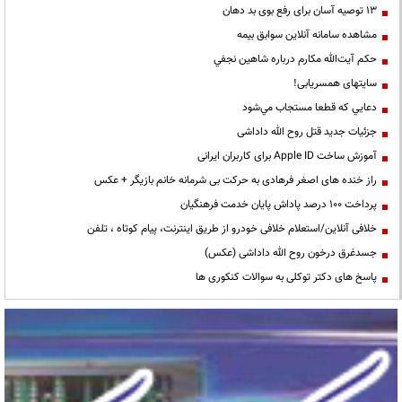
13 توصیه آسان برای رفع بوی بد دهان
مشاهده سامانه آنلاين سوابق بیمه
حكم آيت‌الله مكارم درباره شاهين نجفي
سایتهای همسریابی!
دعايي كه قطعا مستجاب مي‌شود
جزئیات جدید قتل روح الله داداشی
آموزش ساخت Apple ID برای کاربران ایرانی
راز خنده های اصغر فرهادی به حرکت بی شرمانه خانم بازیگر + عکس
پرداخت ۱۰۰ درصد پاداش پایان خدمت فرهنگیان
خلافی آنلاین/استعلام خلافی خودرو از طریق اینترنت، پیام کوتاه ، تلفن
جسدغرق درخون روح الله داداشی (عکس)
پاسخ های دکتر توکلی به سوالات کنکوری ها