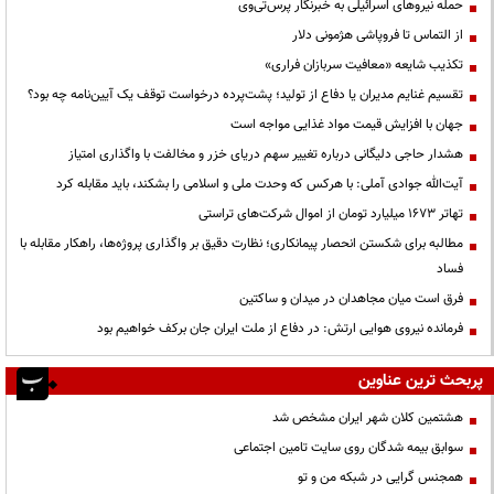
حمله نیروهای اسرائیلی به خبرنگار پرس‌تی‌وی
از التماس تا فروپاشی هژمونی دلار
تکذیب شایعه «معافیت سربازان فراری»
تقسیم غنایم مدیران یا دفاع از تولید؛ پشت‌پرده درخواست توقف یک آیین‌نامه چه بود؟
جهان با افزایش قیمت مواد غذایی مواجه است
هشدار حاجی دلیگانی درباره تغییر سهم دریای خزر و مخالفت با واگذاری امتیاز
آیت‌الله جوادی آملی: با هرکس که وحدت ملی و اسلامی را بشکند، باید مقابله کرد
تهاتر ۱۶۷۳ میلیارد تومان از اموال شرکت‌های تراستی
مطالبه برای شکستن انحصار پیمانکاری؛ نظارت دقیق بر واگذاری پروژه‌ها، راهکار مقابله با
فساد
فرق است میان مجاهدان در میدان و ساکتین
فرمانده نیروی هوایی ارتش: در دفاع از ملت ایران جان برکف خواهیم بود
پربحث ترین عناوین
هشتمین کلان شهر ایران مشخص شد
سوابق بیمه شدگان روی سایت تامین اجتماعی
همجنس گرایی در شبکه من و تو