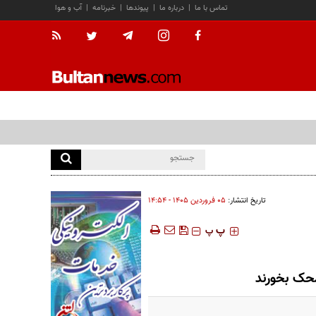
تماس با ما
|
درباره ما
|
پیوندها
|
خبرنامه
|
آب و هوا
تاریخ انتشار:
۰۵ فروردين ۱۴۰۵ - ۱۴:۵۴
‍‍‍ پ
پ
محک بخورند