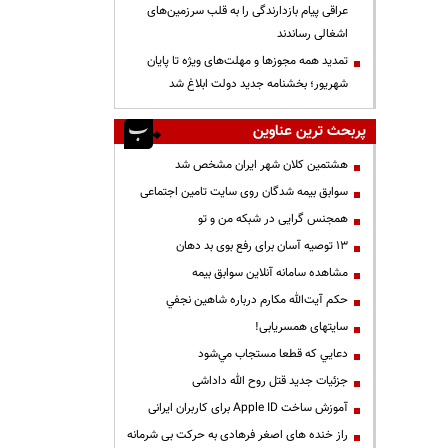
عراقی پیام بازدارندگی را به قلب سرزمین‌های
اشغالی رساندند
تمدید همه مجوزها و مهلت‌های ویژه تا پایان
شهریور؛ بخشنامه جدید دولت ابلاغ شد
پربحث ترین عناوین
هشتمین کلان شهر ایران مشخص شد
سوابق بیمه شدگان روی سایت تامین اجتماعی
همجنس گرایی در شبکه من و تو
13 توصیه آسان برای رفع بوی بد دهان
مشاهده سامانه آنلاين سوابق بیمه
حكم آيت‌الله مكارم درباره شاهين نجفي
سایتهای همسریابی!
دعايي كه قطعا مستجاب مي‌شود
جزئیات جدید قتل روح الله داداشی
آموزش ساخت Apple ID برای کاربران ایرانی
راز خنده های اصغر فرهادی به حرکت بی شرمانه