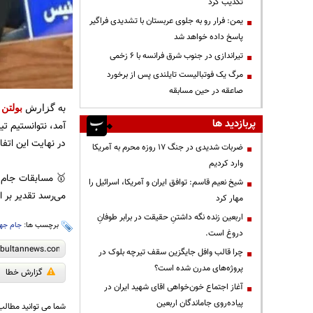
تکذیب کرد
یمن: فرار رو به جلوی عربستان با تشدیدی فراگیر
پاسخ داده خواهد شد
تیراندازی در جنوب شرق فرانسه با ۶ زخمی
مرگ یک فوتبالیست تایلندی پس از برخورد
صاعقه در حین مسابقه
به
گزارش
بولتن 
پربازدید ها
آمد، نتوانستیم تی
در نهایت این اتف
ضربات شدیدی در جنگ ۱۷ روزه محرم به آمریکا
وارد کردیم
🥇 مسابقات جام‌ 
شیخ نعیم قاسم: توافق ایران و آمریکا، اسرائیل را
می‌رسد تقدیر بر 
مهار کرد
اربعین زنده نگه داشتنِ حقیقت در برابر طوفانِ
برچسب ها:
جام جها
دروغ است.
چرا قالب وافل جایگزین سقف تیرچه بلوک در
پروژه‌های مدرن شده است؟
گزارش خطا
آغاز اجتماع خون‌خواهی اقای شهید ایران در
پیاده‌روی جاماندگان اربعین
شما می توانید مطالب 