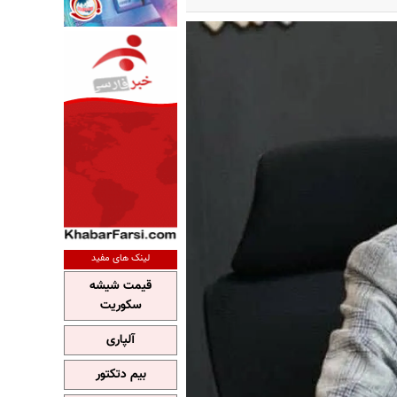
لینک های مفید
قیمت شیشه
سکوریت
آلپاری
بیم دتکتور