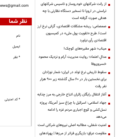
از رانت‌ شرکتهای خودروساز و تاسیس شرکتهای
nnews@gmail.com
تراستی در اروپا تا تسخیر دستگاه نظارتی با چه
هدفی صورت گرفته است
نظر شما
صمصامی: ریشه مشکلات اقتصادی، گرانی نرخ ارز
است/ طرح «تقویت پول ملی» در کمیسیون
نام
اقتصادی رأی نیاورد
ایمیل
میناب؛ شهرِ مقبره‌های کوچک!
مدالِ اعتماد؛ روایت مدیریت آرام و نزدیک محمود
* نظر
خسروی‌وفا
سقوط تاریخی نرخ تولد در ایران؛ شمار نوزادان
برای نخستین بار در ۶۰ سال گذشته زیر ۹۰۰ هزار
نفر رفت
آغاز انتقال رایگان زائران اتباع خارجی به مرز چذابه
* کد امنیتی
جهاد اسلامی: اسرائیل با چراغ سبز آمریکا، پروژه
نسل‌کشی و کوچ اجباری مردم غزه را ادامه
می‌دهد
‌امنیت شغلی، مطالبه اصلی نیروهای شرکتی است
مقاومت عراق؛ بازیگری فراتر از مرزها | پهپادهای