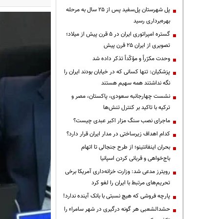
پل شهرستان پل‌سفید پس از ۲۵ سال به مرحله
بهره‌برداری رسید
گستره امپراتوری ایران در ۵ قرن پیش از میلاد؛
تصویری از ایران ۲۵ قرن پیش
وحدت مکرّراً و مؤکّداً تذکر داده شد
پزشکیان: تنها کسانی که در خیابان بودند ایران را
نگه نداشتند همه سهیم هستند
نشست چهارجانبه سعودی، پاکستان، مصر و
ترکیه با تاکید بر کنترل تنش‌ها
ماجرای نصب سنگ مزار اکبر عبدی چیست؟
کدام اهداف زیرساختی در مدار ایران قرار دارد؟
بحران اینفانتینو؛ از طرح جنجالی تا اتهام
باج‌خواهی و قربانی کردن اسپانیا
رویترز مدعی شد: وزارت خزانه‌داری آمریکا برخی
تحریم‌های مرتبط با ایران را لغو کرد
پارچه فروشی که هیچ نسبتی با بانک آینده ندارد!
حشدالشعبی هر گونه درگیری در شهر سامراء را