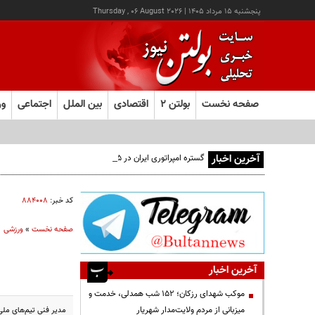
پنجشنبه ۱۵ مرداد ۱۴۰۵
|
Thursday , 06 August 2026
صفحه نخست
بولتن ۲
اقتصادی
بین الملل
اجتماعی
ور
آخرین اخبار
گستره امپراتوری ایران در ۵ قرن پیش از میلاد؛ تصویری از ایران ۲۵ قرن پیش
کد خبر:
۸۸۴۰۰۸
صفحه نخست
»
ورزشی
آخرین اخبار
موکب شهدای رزکان؛ ۱۵۲ شب همدلی، خدمت و
میزبانی از مردم ولایت‌مدار شهریار
مدیر فنی تیم‌های ملی