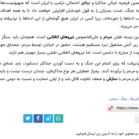
مین فرضیه خیالی مذاکره و توافق احتمالی ترامپ با ایران است که صهیونیست‌ها ب
به جنگ، شدت بمباران را به قول خودشان افزایش خواهند داد تا به همه اهداف 
عا‌ها را خورده‌اند، زیرا کسی در ایران هیچ گوشه‌ای از این ادعا‌ها را نپذیرفته 
سر می‌برند.
این زمینه نقش
مردم
و علی‌الخصوص
نیرو‌های انقلابی
است. همچنان باید سنگر خی
زیر آتش مشغول نبرد مستقیم هستند، حضور در خیابان توسط مردم، مصداق جها
ت از مبارزه با دشمن است. اما نیرو‌های انقلابی نقشی بسیار مهم‌تر هم دارند.
ذیرفت که برای اتمام این جنگ و به دست آوردن حداکثر دستاورد، باید عده‌ای ت
و مردم را برآورده کنند. پمپاژ تعطیلی هر نوع مذاکره‌ای، چندان درست نیست و بای
م و مردم با
سازش
و ضعف تفاوت قائل شد و از اولی حمایت و نسبت به دومی حس
آمریکا
،
جنگ
،
ترامپ
و تصاویر خود را به آدرس زیر ارسال فرمایید.