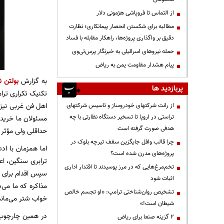
از التماس تا فروپاشی هژمونی دلار
مطالبه برای شکستن انحصار پیمانکاری؛ نظارت
دقیق بر واگذاری پروژه‌ها، راهکار مقابله با فساد
حمله نیروهای اسرائیلی به خبرنگار پرس‌تی‌وی
پیام هشدار مقاومت یمن به ریاض
به گزارش
بولتن ن
پربازدید ها
تکنیک تکراری ترام
اهل فن غربی نیز 
از رانت‌ شرکتهای خودروساز و تاسیس شرکتهای
تراستی در اروپا تا تسخیر دستگاه نظارتی با چه
مسئولان ما خرید
هدفی صورت گرفته است
حداقلی ولی مؤثر د
چرا قالب وافل جایگزین سقف تیرچه بلوک در
اما همزمان با اد
پروژه‌های مدرن شده است؟
ترابری سنگین، اع
تخم‌مرغ‌هایی که در مرز پوسیدند تا اقتدار اداری
سپس اقدام برای ا
اثبات شود
مذاکره که ما می‌
تشخیص روان‌شناختی ترامپ: «او تجسم خالص
خواب شتر می‌ماند
شیطان است!»
در همین چارچوب 
۲ گزینه صنعا برای ریاض