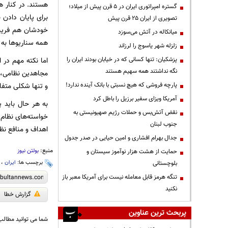
هستند. در کنار ه
گستره امپراتوری ایران در ۵ قرن پیش از میلاد؛
برای پایان دادن 
تصویری از ایران ۲۵ قرن پیش
خودشان هم فریب اد
میانکاله در آتش می‌سوزد
همه سناریو‌ها به 
زلزله شهر یاسوج را لرزاند
پزشکیان: تنها کسانی که در خیابان بودند ایران را
اما نکته مهم در 
نگه نداشتند همه سهیم هستند
مجاهدین نظامی، 
پارچه فروشی که هیچ نسبتی با بانک آینده ندارد!
و تنها شکلی متفاو
آمریکا ویزای سفیر برزیل را باطل کرد
به هر حال باید پ
نقض آتش‌بس و حملات رژیم صهیونیستی به
خواسته‌های نظام 
جنوب لبنان
اهداف و منافع نظا
جدال بهرام افشاری و امین حیایی در صدر جدول
منبع:
بولتن نیوز
حمایت از هشت هزار نوآموز سیستان و
برچسب ها:
ایران
،
بلوچستانی
تنگه هرمز قابل معامله نیست برای آمریکا معبر باز
نکنید
گزارش خطا
پربحث ترین عناوین
شما می توانید مطالب 