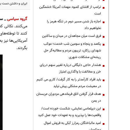
ایران و داشتن دست با
ترامپ از افشای کمبود مهمات آمریکا خشمگین
است
گروه سیاسی
_ سی
اجازه باز شدن مسیر دوم در تنگه هرمز را
می‌کنند. نکاتی ک
نخواهیم داد
کنند تا توطئه‌ها
فرق است میان مجاهدان در میدان و ساکتین
آمریکایی‌ها نیز ب
یکصد و پنجاه و سومین شب خدمت؛ موکب
بگردند.
شهدای رزکان، تریبون مردم و مطالبه‌گر حل
ریشه‌ای مشکلات شهری
هشدار حاجی دلیگانی درباره تغییر سهم دریای
خزر و مخالفت با واگذاری امتیاز
باید افراد کارآمدتر را به کار گرفت/ کاری می کنیم
در معیشت مردم مشکلی پیش نیاید
هدف قرار گرفتن اتاق‌ فرماندهی مزدوران عربستان
در یمن
این دیپلماسی نمایشی، شکست خورده است/
واقعیت‌ها را بپذیرید و به تعهدات خود عمل کنید
امید مالباختگان رمزارز آبکی به فروش اموال
محکومان