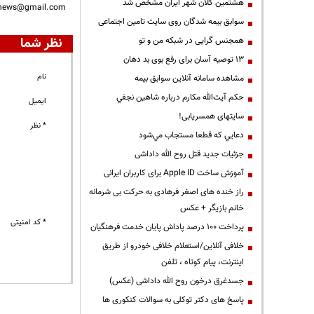
هشتمین کلان شهر ایران مشخص شد
nnews@gmail.com
سوابق بیمه شدگان روی سایت تامین اجتماعی
نظر شما
همجنس گرایی در شبکه من و تو
13 توصیه آسان برای رفع بوی بد دهان
نام
مشاهده سامانه آنلاين سوابق بیمه
حكم آيت‌الله مكارم درباره شاهين نجفي
ایمیل
سایتهای همسریابی!
* نظر
دعايي كه قطعا مستجاب مي‌شود
جزئیات جدید قتل روح الله داداشی
آموزش ساخت Apple ID برای کاربران ایرانی
راز خنده های اصغر فرهادی به حرکت بی شرمانه
خانم بازیگر + عکس
* کد امنیتی
پرداخت ۱۰۰ درصد پاداش پایان خدمت فرهنگیان
خلافی آنلاین/استعلام خلافی خودرو از طریق
اینترنت، پیام کوتاه ، تلفن
جسدغرق درخون روح الله داداشی (عکس)
پاسخ های دکتر توکلی به سوالات کنکوری ها