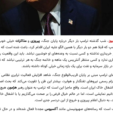
یوز
، شب گذشته ترامپ بار دیگر درباره پایان جنگ،
پیروزی
و
مذاکرات
خیلی خوب و
پ که قبلا هم دو بار دیگر با همین الگو علیه ایران اقدام کرد، باعث شده است که حر
خریداری نداشته و کسی نسبت به وعده‌های او خوشبین نباشد. باید این واقعیت را
اری ندارد و کسی منتظر آتش‌بس یک ماهه و خاتمه جنگ به هر ترتیبی نباشد که 
ر بازار سرمایه و نفت برای یک بازه زمانی خیلی کوتاه داشته باشند.
عای ترامپ مبنی بر پایان قریب‌الوقوع جنگ، شاهد افزایش فعالیت ترابری نظامی آ
زام رسمی نیرو‌های تفنگدار و هوابرد، بیشتر این ظن را تقویت می‌کند که بحث اصلی
شغال خاک ایران است. واقع ماجرا این است که ترامپ به عنوان رهبر
هژمون
هیچ‌گ
دانیم نمایشی است، اما در عالم خیال فرض را بر صحت می‌گذاریم یا با اشغال خا
، به دنبال اعلام پیروزی و خروج از این دردسر جدی است.
است که رسانه‌های صهیونیستی مانند
آکسیوس
مجددا فعال شده‌اند و در حال 