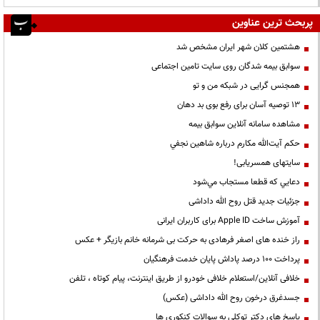
پربحث ترین عناوین
هشتمین کلان شهر ایران مشخص شد
سوابق بیمه شدگان روی سایت تامین اجتماعی
همجنس گرایی در شبکه من و تو
13 توصیه آسان برای رفع بوی بد دهان
مشاهده سامانه آنلاين سوابق بیمه
حكم آيت‌الله مكارم درباره شاهين نجفي
سایتهای همسریابی!
دعايي كه قطعا مستجاب مي‌شود
جزئیات جدید قتل روح الله داداشی
آموزش ساخت Apple ID برای کاربران ایرانی
راز خنده های اصغر فرهادی به حرکت بی شرمانه خانم بازیگر + عکس
پرداخت ۱۰۰ درصد پاداش پایان خدمت فرهنگیان
خلافی آنلاین/استعلام خلافی خودرو از طریق اینترنت، پیام کوتاه ، تلفن
جسدغرق درخون روح الله داداشی (عکس)
پاسخ های دکتر توکلی به سوالات کنکوری ها