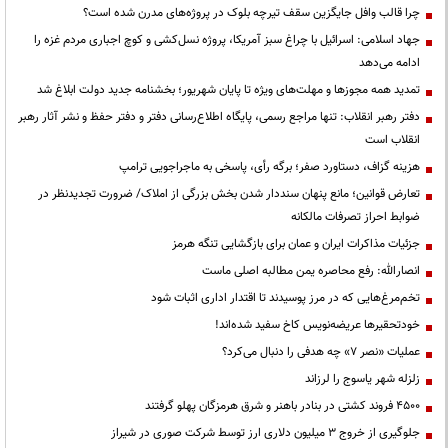
چرا قالب وافل جایگزین سقف تیرچه بلوک در پروژه‌های مدرن شده است؟
جهاد اسلامی: اسرائیل با چراغ سبز آمریکا، پروژه نسل‌کشی و کوچ اجباری مردم غزه را
ادامه می‌دهد
تمدید همه مجوزها و مهلت‌های ویژه تا پایان شهریور؛ بخشنامه جدید دولت ابلاغ شد
دفتر رهبر انقلاب: تنها مراجع رسمی، پایگاه اطلاع‌رسانی دفتر و دفتر حفظ و نشر آثار رهبر
انقلاب است
هزینه گزاف، دستاورد صفر؛ برگه رأی، پاسخی به ماجراجویی ترامپ
تعارض قوانین؛ مانع پنهان سنددار شدن بخش بزرگی از املاک/ ضرورت تجدیدنظر در
ضوابط احراز تصرفات مالکانه
جزئیات مذاکرات ایران و عمان برای بازگشایی تنگه هرمز
انصارالله: رفع محاصره یمن مطالبه اصلی ماست
تخم‌مرغ‌هایی که در مرز پوسیدند تا اقتدار اداری اثبات شود
خودتحقیرها عریضه‌نویس کاخ سفید شده‌اند!
عملیات «نصر ۷» چه هدفی را دنبال می‌کرد؟
زلزله شهر یاسوج را لرزاند
۴۵۰۰ فروند کشتی در بنادر باهنر و شرق هرمزگان پهلو گرفتند
جلوگیری از خروج ۳ میلیون دلاری ارز توسط شرکت صوری در شیراز