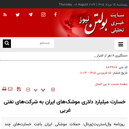
پنجشنبه ۱۵ مرداد ۱۴۰۵
|
Thursday , 06 August 2026
از
و
ته
دستگیری ۸ نفر از اشرار مسلح شاخص و مرتبطین گروهک‌های تروریستی
ن
نو
کد خبر:
۸۸۳۹۸۶
تاریخ انتشار:
۰۵ فروردين ۱۴۰۵ - ۱۰:۰۳
صفحه نخست
»
بین الملل
‍‍‍ پ
پ
خسارت میلیارد دلاری موشک‌های ایران به شرکت‌های نفتی
غربی
روزنامه وال‌استریت‌ژورنال: حملات موشکی ایران باعث خسارت‌های چند