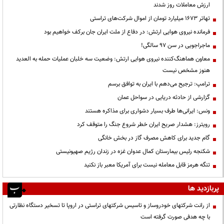
ارزش معاملات روز شدند
تهاتر ۱۶۷۳ میلیارد تومان از اموال شرکت‌های تراستی
فرمانده نیروی هوایی ارتش: در دفاع از ملت ایران جان برکف خواهیم بود
ماجراجویی در سن ۹۷ سالگی!
معاون هماهنگ‌کننده نیروی هوایی ارتش: وضعیت سه خلبان عملیات حمله به العدید
هنوز مشخص نیست
ترامپ: ترجیح می‌دهم با ایران به توافق برسم
گزارشی از حادثه دریایی در سواحل عمان
ونس: ایرانی‌ها طرف بسیار دشواری برای مذاکره هستند
رویترز: هشدار صریح ایران خطر شروع جنگ را متوقف کرد
گام جدید برای کاهش مصرف گاز در بخش خانگی
شکنجه رئیس بیمارستان کمال عدوان غزه در زندان رژیم صهیونیستی
تنگه هرمز قابل معامله نیست برای آمریکا معبر باز نکنید
پربازدید ها
از رانت‌ شرکتهای خودروساز و تاسیس شرکتهای تراستی در اروپا تا تسخیر دستگاه نظارتی
با چه هدفی صورت گرفته است