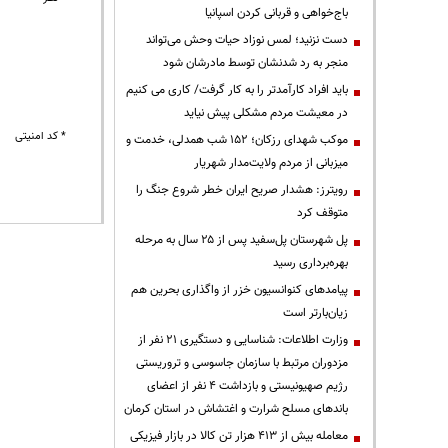
باج‌خواهی و قربانی کردن اسپانیا
دست نزنید؛ لمس نوزاد حیات وحش می‌تواند
منجر به رد شدنشان توسط مادرشان شود
باید افراد کارآمدتر را به کار گرفت/ کاری می کنیم
در معیشت مردم مشکلی پیش نیاید
* کد امنیتی
موکب شهدای رزکان؛ ۱۵۲ شب همدلی، خدمت و
میزبانی از مردم ولایت‌مدار شهریار
رویترز: هشدار صریح ایران خطر شروع جنگ را
متوقف کرد
پل شهرستان پل‌سفید پس از ۲۵ سال به مرحله
بهره‌برداری رسید
پیامدهای کنوانسیون خزر از واگذاری بحرین هم
زیان‌بارتر است
وزارت اطلاعات: شناسایی و دستگیری ۲۱ نفر از
مزدوران مرتبط با سازمان جاسوسی و تروریستی
رژیم صهیونیستی و بازداشت ۴ نفر از اعضای
باندهای مسلح شرارت و اغتشاش در استان کرمان
معامله بیش از ۴۱۳ هزار تن کالا در بازار فیزیکی