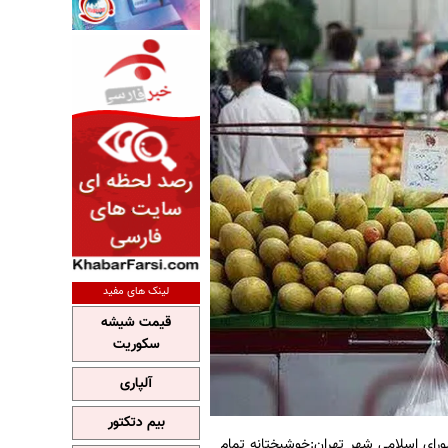
لینک های مفید
قیمت شیشه
سکوریت
آلپاری
بیم دتکتور
ی اسلامی شهر تهران:خوشبختانه تمام