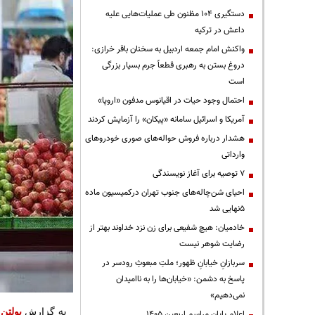
دستگیری ۱۰۴ مظنون طی عملیات‌هایی علیه
داعش در ترکیه
واکنش امام جمعه اردبیل به سخنان باقر خرازی:
دروغ بستن به رهبری قطعاً جرم بسیار بزرگی
است
احتمال وجود حیات در اقیانوس مدفون «اروپا»
آمریکا و اسرائیل سامانه «پیکان» را آزمایش کردند
هشدار درباره فروش حواله‌های صوری خودروهای
وارداتی
۷ توصیه برای آغاز نویسندگی
احیای شن‌چاله‌های جنوب تهران درکمیسیون ماده
۵نهایی شد
خادمیان: هیچ شفیعی برای زن نزد خداوند بهتر از
رضایت شوهر نیست
سربازانِ خیابانِ ظهور؛ ملتِ مبعوثِ رودسر در
پاسخ به دشمن: «خیابان‌ها را به ناامیدان
نمی‌دهیم»
به
گزارش
بولتن 
اعلام پایان مراسم اربعین ۱۴۰۵