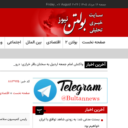
جمعه ۱۶ مرداد ۱۴۰۵
|
Friday , 07 August 2026
صفحه نخست
بولتن ۲
اقتصادی
بین الملل
اجتماعی
ور
آخرین اخبار
واکنش امام جمعه اردبیل به سخنان باقر خرازی: دروغ بستن به 
کد خبر:
۸۸۳۹۲۵
صفحه نخست
»
اقتصادی
آخرین اخبار
رئیس کمیسیون سلامت،
بسنت مدعی شد: به زودی شاهد توافق با ایران
خواهیم بود