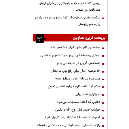
بورس کالا / حراج باز و پتروشیمی پیشران ارزش
معاملات روز شدند
شکنجه رئیس بیمارستان کمال عدوان غزه در زندان
رژیم صهیونیستی
پربحث ترین عناوین
هشتمین کلان شهر ایران مشخص شد
سوابق بیمه شدگان روی سایت تامین اجتماعی
همجنس گرایی در شبکه من و تو
13 توصیه آسان برای رفع بوی بد دهان
مشاهده سامانه آنلاين سوابق بیمه
حكم آيت‌الله مكارم درباره شاهين نجفي
سایتهای همسریابی!
دعايي كه قطعا مستجاب مي‌شود
جزئیات جدید قتل روح الله داداشی
آموزش ساخت Apple ID برای کاربران ایرانی
راز خنده های اصغر فرهادی به حرکت بی شرمانه