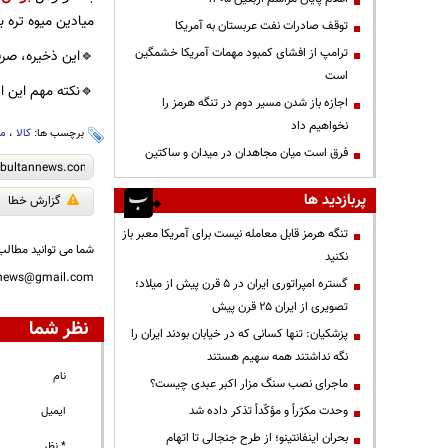
میادین میوه تره ب
توقف صادرات نفت عربستان به آمریکا
ترامپ از افشای کمبود مهمات آمریکا خشمگین
🔹این ذخیره، صرفا
است
🔹نکته مهم این اس
اجازه باز شدن مسیر دوم در تنگه هرمز را
نخواهیم داد
برچسب ها:
کالا
،
می
فرق است میان مجاهدان در میدان و ساکتین
پربازدید ها
گزارش خطا
تنگه هرمز قابل معامله نیست برای آمریکا معبر باز
شما می توانید مطالب 
نکنید
nnews@gmail.com
گستره امپراتوری ایران در ۵ قرن پیش از میلاد؛
تصویری از ایران ۲۵ قرن پیش
نظر شما
پزشکیان: تنها کسانی که در خیابان بودند ایران را
نگه نداشتند همه سهیم هستند
نام
ماجرای نصب سنگ مزار اکبر عبدی چیست؟
وحدت مکرّراً و مؤکّداً تذکر داده شد
ایمیل
بحران اینفانتینو؛ از طرح جنجالی تا اتهام
* نظر