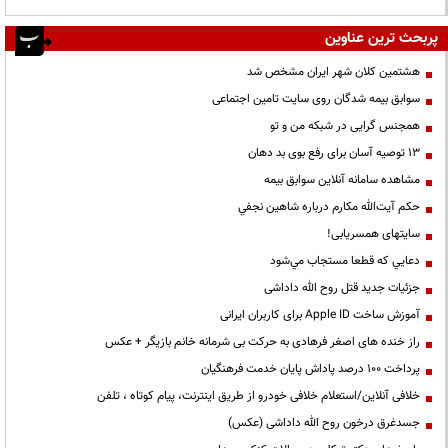
پربحث ترین عناوین
هشتمین کلان شهر ایران مشخص شد
سوابق بیمه شدگان روی سایت تامین اجتماعی
همجنس گرایی در شبکه من و تو
13 توصیه آسان برای رفع بوی بد دهان
مشاهده سامانه آنلاين سوابق بیمه
حكم آيت‌الله مكارم درباره شاهين نجفي
سایتهای همسریابی!
دعايي كه قطعا مستجاب مي‌شود
جزئیات جدید قتل روح الله داداشی
آموزش ساخت Apple ID برای کاربران ایرانی
راز خنده های اصغر فرهادی به حرکت بی شرمانه خانم بازیگر + عکس
پرداخت ۱۰۰ درصد پاداش پایان خدمت فرهنگیان
خلافی آنلاین/استعلام خلافی خودرو از طریق اینترنت، پیام کوتاه ، تلفن
جسدغرق درخون روح الله داداشی (عکس)