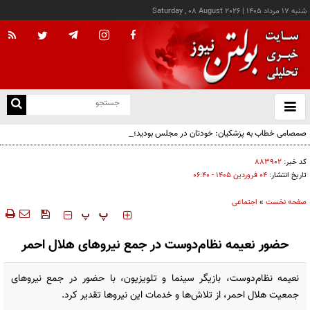
شنبه ۱۷ مرداد ۱۴۰۵
|
Saturday , 08 August 2026
از
و
ته
صمصامی خطاب به پزشکیان: خودتان در مجلس بودید؛ دیدید انتقادات نمایندگان درباره
ن
گران‌سازی ارز بود، نه واگذاری ایران‌خودرو
نو
کد خبر:
۸۸۳۹۰۲
تاریخ انتشار:
۰۴ فروردين ۱۴۰۵ - ۰۶:۴۰
صفحه نخست
»
اجتماعی
‍‍‍ پ
پ
حضور نعیمه نظام‌دوست در جمع نیروهای هلال احمر
نعیمه نظام‌دوست، بازیگر سینما و تلویزیون، با حضور در جمع نیروهای
جمعیت هلال احمر، از تلاش‌ها و خدمات این نیروها تقدیر کرد.