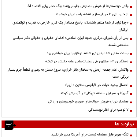
وقتی دیتاسنترها از هوش مصنوعی جلو می‌زنند؛ زنگ خطر برای اقتصاد AI
از خبرسازی تا جریان‌سازی نقشه راه مدیران هوشمند
«چرا نباید از شما متنفر باشند؟»؛ پاسخ معنادار یک کاربر خارجی به قدرت و توانمندی
ایرانیان
پس از رأی شورای مرکزی جبهه ایران اسلامی؛ اعضای حقیقی و حقوقی دفتر سیاسی
مشخص شدند
بسنت مدعی شد: به زودی شاهد توافق با ایران خواهیم بود
دستگیری ۱۰۴ مظنون طی عملیات‌هایی علیه داعش در ترکیه
واکنش امام جمعه اردبیل به سخنان باقر خرازی: دروغ بستن به رهبری قطعاً جرم بسیار
بزرگی است
احتمال وجود حیات در اقیانوس مدفون «اروپا»
آمریکا و اسرائیل سامانه «پیکان» را آزمایش کردند
هشدار درباره فروش حواله‌های صوری خودروهای وارداتی
۷ توصیه برای آغاز نویسندگی
پربازدید ها
تنگه هرمز قابل معامله نیست برای آمریکا معبر باز نکنید