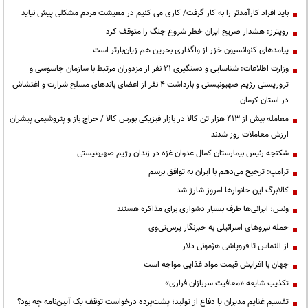
باید افراد کارآمدتر را به کار گرفت/ کاری می کنیم در معیشت مردم مشکلی پیش نیاید
رویترز: هشدار صریح ایران خطر شروع جنگ را متوقف کرد
پیامدهای کنوانسیون خزر از واگذاری بحرین هم زیان‌بارتر است
وزارت اطلاعات: شناسایی و دستگیری ۲۱ نفر از مزدوران مرتبط با سازمان جاسوسی و
تروریستی رژیم صهیونیستی و بازداشت ۴ نفر از اعضای باندهای مسلح شرارت و اغتشاش
در استان کرمان
معامله بیش از ۴۱۳ هزار تن کالا در بازار فیزیکی بورس کالا / حراج باز و پتروشیمی پیشران
ارزش معاملات روز شدند
شکنجه رئیس بیمارستان کمال عدوان غزه در زندان رژیم صهیونیستی
ترامپ: ترجیح می‌دهم با ایران به توافق برسم
کالابرگ این خانوارها امروز شارژ شد
ونس: ایرانی‌ها طرف بسیار دشواری برای مذاکره هستند
حمله نیروهای اسرائیلی به خبرنگار پرس‌تی‌وی
از التماس تا فروپاشی هژمونی دلار
جهان با افزایش قیمت مواد غذایی مواجه است
تکذیب شایعه «معافیت سربازان فراری»
تقسیم غنایم مدیران یا دفاع از تولید؛ پشت‌پرده درخواست توقف یک آیین‌نامه چه بود؟