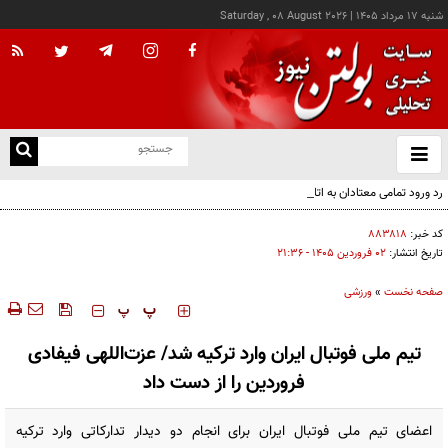
شنبه ۱۷ مرداد ۱۴۰۵
|
Saturday , 08 August 2026
از
و
ته
رد ورود تمامی معتادان به اتاق‌های مدیریت مصرف؛ شرایط خاص پذیرش
ن
نو
کد خبر:
۸۸۳۸۱۸
تاریخ انتشار:
۰۲ فروردين ۱۴۰۵ - ۲۱:۳۶
صفحه نخست
»
ورزشی
‍‍‍ پ
پ
تیم ملی فوتبال ایران وارد ترکیه شد/ عزت‌اللهی فیفادی
فروردین را از دست داد
اعضای تیم ملی فوتبال ایران برای انجام دو دیدار تدارکاتی وارد ترکیه