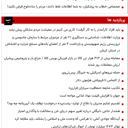
صمصامی خطاب به پزشکیان: به شما اطلاعات غلط دادند؛ مردم را ساده‌لوح فرض نکنید!
پربازدید ها
باید افراد کارآمدتر را به کار گرفت/ کاری می کنیم در معیشت مردم مشکلی پیش نیاید
وزارت اطلاعات: شناسایی و دستگیری ۲۱ نفر از مزدوران مرتبط با سازمان جاسوسی و
تروریستی رژیم صهیونیستی و بازداشت ۴ نفر از اعضای باندهای مسلح شرارت و اغتشاش
در استان کرمان
معامله بیش از ۴۱۳ هزار تن کالا در بازار فیزیکی بورس کالا / حراج باز و پتروشیمی پیشران
ارزش معاملات روز شدند
حمله نیروهای اسرائیلی به خبرنگار پرس‌تی‌وی
از التماس تا فروپاشی هژمونی دلار
تکذیب شایعه «معافیت سربازان فراری»
جهان با افزایش قیمت مواد غذایی مواجه است
تقسیم غنایم مدیران یا دفاع از تولید؛ پشت‌پرده درخواست توقف یک آیین‌نامه چه بود؟
هشدار حاجی دلیگانی درباره تغییر سهم دریای خزر و مخالفت با واگذاری امتیاز
آیت‌الله جوادی آملی: با هرکس که وحدت ملی و اسلامی را بشکند، باید مقابله کرد
تهاتر ۱۶۷۳ میلیارد تومان از اموال شرکت‌های تراستی