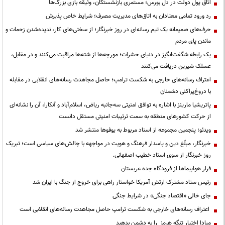
اتاق پول دولت در دل بورس؛ مستمری بازنشستگان، وثیقه بازی بزرگ‌ها
رد ورود تمامی معتادان به اتاق‌های مدیریت مصرف؛ شرایط خاص پذیرش
حرف‌های صمیمانه یک تیم رسانه‌ای در روز خبرنگار؛ از سختی‌های کار، ندیده‌شدن زحمات و
ماندن پای مردم
یک رابطه شگفت‌انگیز در دنیای حشرات؛ مورچه‌ها از شته‌ها مراقبت می‌کنند و در مقابل،
عسلک شیرین دریافت می‌کنند
اعتراف رسانه‌های خارجی به شکست ترامپ؛ حاصل مجاهدت رسانه‌های انقلابی در مقابله
با دروغ‌پراکنی دشمنان
پاتریشیا مارینز با اشاره به توافق امنیتی سه‌جانبه ریاض، اسلام‌آباد و آنکارا، آن را نشانه‌ای
از حرکت کشورهای منطقه به سمت ترتیبات امنیتی مستقل دانست
ویدئو؛ پنجمین مجموعه از اسناد مربوط به یوفوها منتشر شد
خبرنگار، مبلّغ دین و پاسدار فرهنگ و هویت در مواجهه با چالش‌های سیاسی است؛ تبریک
روز خبرنگار از سوی استاد خطیب اصفهانی.
فرار هواپیماها از فرودگاه جده عربستان
رئیس ستاد مشترک ارتش آمریکا خواستار راهی برای خروج از جنگ با ایران شد
جای خالی «اقتصاد جنگی» در شرایط جنگی
اعتراف رسانه‌های خارجی به شکست ترامپ حاصل مجاهدت رسانه‌های انقلابی است
مبادا اختیار تنگه هرمز را به دشمن بدهید