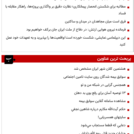
مطالبه برای شکستن انحصار پیمانکاری؛ نظارت دقیق بر واگذاری پروژه‌ها، راهکار مقابله با
فساد
فرق است میان مجاهدان در میدان و ساکتین
فرمانده نیروی هوایی ارتش: در دفاع از ملت ایران جان برکف خواهیم بود
این دیپلماسی نمایشی، شکست خورده است/واقعیت‌ها را بپذیرید و به تعهدات خود عمل
کنید
پربحث ترین عناوین
هشتمین کلان شهر ایران مشخص شد
سوابق بیمه شدگان روی سایت تامین اجتماعی
همجنس گرایی در شبکه من و تو
13 توصیه آسان برای رفع بوی بد دهان
مشاهده سامانه آنلاين سوابق بیمه
حكم آيت‌الله مكارم درباره شاهين نجفي
سایتهای همسریابی!
دعايي كه قطعا مستجاب مي‌شود
جزئیات جدید قتل روح الله داداشی