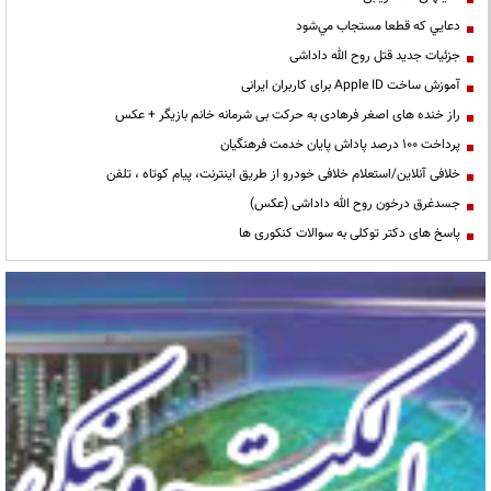
دعايي كه قطعا مستجاب مي‌شود
جزئیات جدید قتل روح الله داداشی
آموزش ساخت Apple ID برای کاربران ایرانی
راز خنده های اصغر فرهادی به حرکت بی شرمانه خانم بازیگر + عکس
پرداخت ۱۰۰ درصد پاداش پایان خدمت فرهنگیان
خلافی آنلاین/استعلام خلافی خودرو از طریق اینترنت، پیام کوتاه ، تلفن
جسدغرق درخون روح الله داداشی (عکس)
پاسخ های دکتر توکلی به سوالات کنکوری ها