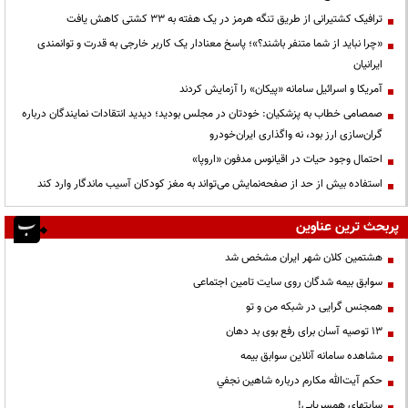
ترافیک کشتیرانی از طریق تنگه هرمز در یک هفته به ۳۳ کشتی کاهش یافت
«چرا نباید از شما متنفر باشند؟»؛ پاسخ معنادار یک کاربر خارجی به قدرت و توانمندی
ایرانیان
آمریکا و اسرائیل سامانه «پیکان» را آزمایش کردند
صمصامی خطاب به پزشکیان: خودتان در مجلس بودید؛ دیدید انتقادات نمایندگان درباره
گران‌سازی ارز بود، نه واگذاری ایران‌خودرو
احتمال وجود حیات در اقیانوس مدفون «اروپا»
استفاده بیش از حد از صفحه‌نمایش می‌تواند به مغز کودکان آسیب ماندگار وارد کند
پربحث ترین عناوین
هشتمین کلان شهر ایران مشخص شد
سوابق بیمه شدگان روی سایت تامین اجتماعی
همجنس گرایی در شبکه من و تو
13 توصیه آسان برای رفع بوی بد دهان
مشاهده سامانه آنلاين سوابق بیمه
حكم آيت‌الله مكارم درباره شاهين نجفي
سایتهای همسریابی!