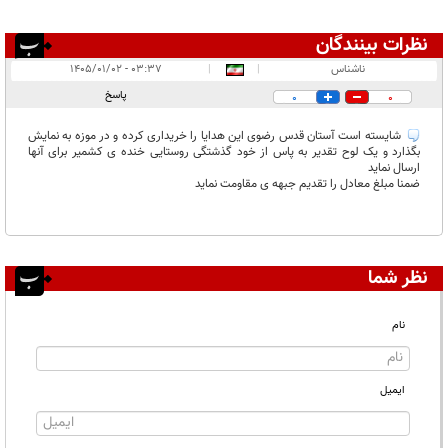
نظرات بینندگان
انتشار یافته:
۱
ناشناس
|
|
۰۳:۳۷ - ۱۴۰۵/۰۱/۰۲
در انتظار بررسی:
پاسخ
0
0
غیر قابل انتشار:
شايسته است آستان قدس رضوى اين هدايا را خريدارى كرده و در موزه به نمايش
بگذارد و یک لوح تقدیر به پاس از خود گذشتگی روستایی خنده ی کشمیر برای آنها
ارسال نماید
ضمنا مبلغ معادل را تقدیم جبهه ی مقاومت نماید
نظر شما
نام
ایمیل