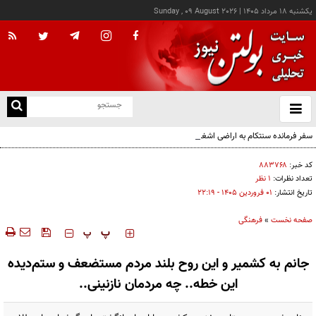
يکشنبه ۱۸ مرداد ۱۴۰۵
|
Sunday , 09 August 2026
از
و
ته
سفر فرمانده سنتکام به اراضی اشغالی
ن
نو
کد خبر:
۸۸۳۷۶۸
تعداد نظرات:
۱ نظر
تاریخ انتشار:
۰۱ فروردين ۱۴۰۵ - ۲۲:۱۹
صفحه نخست
»
فرهنگی
‍‍‍ پ
پ
جانم به کشمیر و این روح بلند مردم مستضعف و ستم‌دیده
این خطه.. چه مردمان نازنینی..