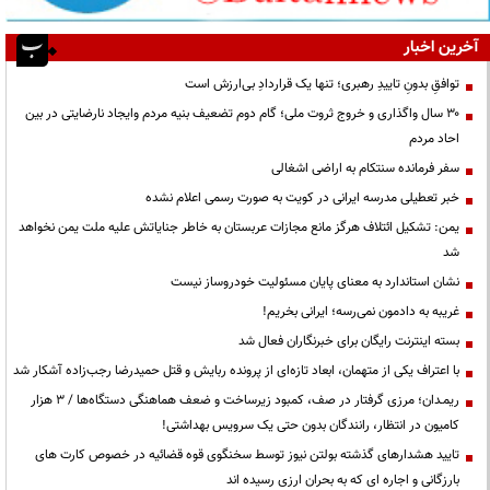
آخرین اخبار
توافقِ بدونِ تاییدِ رهبری؛ تنها یک قراردادِ بی‌ارزش است
۳۰ سال واگذاری و خروج ثروت ملی؛ گام دوم تضعیف بنیه مردم وایجاد نارضایتی در بین
احاد مردم
سفر فرمانده سنتکام به اراضی اشغالی
خبر تعطیلی مدرسه ایرانی در کویت به صورت رسمی اعلام نشده
یمن: تشکیل ائتلاف هرگز مانع مجازات عربستان به خاطر جنایاتش علیه ملت یمن نخواهد
شد
نشان استاندارد به معنای پایان مسئولیت خودروساز نیست
غریبه به دادمون نمی‌رسه؛ ایرانی بخریم!
بسته اینترنت رایگان برای خبرنگاران فعال شد
با اعتراف یکی از متهمان، ابعاد تازه‌ای از پرونده ربایش و قتل حمیدرضا رجب‌زاده آشکار شد
ریمـدان؛ مرزی گرفتار در صف، کمبود زیرساخت و ضعف هماهنگی دستگاه‌ها / ۳ هزار
کامیون در انتظار، رانندگان بدون حتی یک سرویس بهداشتی!
تایید هشدارهای گذشته بولتن نیوز توسط سخنگوی قوه قضائیه در خصوص کارت های
بارزگانی و اجاره ای که به بحران ارزی رسیده اند