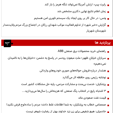
رابرت پیپ: ارتش آمریکا نمی‌تواند تنگه هرمز را باز کند
زمان اعلام نتایج نهایی دکتری مشخص شد
ونس: در حال کار بر روی ایجاد یک سیستم ناوبری امن هستیم
گزارش «خبر شهر» از تداوم فعالیت موکب شهدای رزکان در اجتماع بزرگ مردم ولایت‌مدار
شهرستان شهریار
پربازدید ها
راهنمای خرید محصولات برق صنعتی ABB
سربازانِ خیابانِ ظهور؛ ملتِ مبعوثِ رودسر در پاسخ به دشمن: «خیابان‌ها را به ناامیدان
نمی‌دهیم»
هشدار درباره فروش حواله‌های صوری خودروهای وارداتی
نوشابه رژیمی روی حافظه اثر می‌گذارد
پزشکیان: خدمت بی‌منت و مشارکت مردمی، پایه حل مشکلات کشور است
3 اشتباه رایج در انتخاب رنگ صنعتی که هزینه‌اش را سال‌ها می‌پردازید...
قیمت نفت صعودی ماند
صمصامی خطاب به پزشکیان: به شما اطلاعات غلط دادند؛ مردم را ساده‌لوح فرض نکنید!
خادمیان: هیچ شفیعی برای زن نزد خداوند بهتر از رضایت شوهر نیست