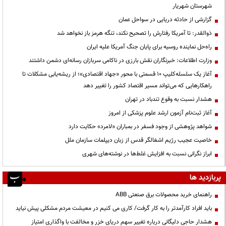
شهرستان شهریار
گزارشی از حادثه دریایی در سواحل عمان
ذوالقدر: تا آمریکا رفتارش را تصحیح نکند، تنگه هرمز باز نخواهد شد
راه‌حل نماینده روسیه برای پایان جنگ آمریکا علیه ایران
وزارت اطلاعات: خبرنگاران نقش بارزی در ناکامی سربازان رسانه‌ای دشمن داشتند
آغاز یک سلسله‌کلیپ ۱۰ قسمتی با محور «جهاد اقتصادی»؛ از ریشه‌یابی مشکلات تا
راهکارهایی که می‌تواند مسیر اقتصاد کشور را تغییر دهد
هشدار نسبت به وقوع تندباد در تهران
آغاز ثبت‌نام آزمون ارشد علوم پزشکی از امروز
شواهد پژوهشی از وجود فسفر در بمباران «لامرد» حکایت دارد
خاصیت عجیب رژیم اشغالگر قدس از زبان دیپلمات سازمان ملل
ابراز نگرانی نسبت به افزایش غلط‌ها در نوشته‌های شهری
پربازدید ها
راهنمای خرید محصولات برق صنعتی ABB
باید افراد کارآمدتر را به کار گرفت/ کاری می کنیم در معیشت مردم مشکلی پیش نیاید
هشدار حاجی دلیگانی درباره تغییر سهم دریای خزر و مخالفت با واگذاری امتیاز