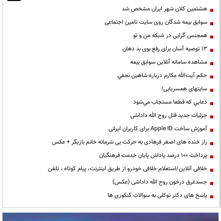
هشتمین کلان شهر ایران مشخص شد
سوابق بیمه شدگان روی سایت تامین اجتماعی
همجنس گرایی در شبکه من و تو
13 توصیه آسان برای رفع بوی بد دهان
مشاهده سامانه آنلاين سوابق بیمه
حكم آيت‌الله مكارم درباره شاهين نجفي
سایتهای همسریابی!
دعايي كه قطعا مستجاب مي‌شود
جزئیات جدید قتل روح الله داداشی
آموزش ساخت Apple ID برای کاربران ایرانی
راز خنده های اصغر فرهادی به حرکت بی شرمانه خانم بازیگر + عکس
پرداخت ۱۰۰ درصد پاداش پایان خدمت فرهنگیان
خلافی آنلاین/استعلام خلافی خودرو از طریق اینترنت، پیام کوتاه ، تلفن
جسدغرق درخون روح الله داداشی (عکس)
پاسخ های دکتر توکلی به سوالات کنکوری ها