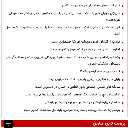
فرق است میان مجاهدان در میدان و ساکتین
سربازانِ خیابانِ ظهور؛ ملتِ مبعوثِ رودسر در پاسخ به دشمن: «خیابان‌ها را به ناامیدان
نمی‌دهیم»
این دیپلماسی نمایشی، شکست خورده است/واقعیت‌ها را بپذیرید و به تعهدات خود عمل
کنید
ترامپ از افشای کمبود مهمات آمریکا خشمگین است
اجازه باز شدن مسیر دوم در تنگه هرمز را نخواهیم داد
یکصد و پنجاه و سومین شب خدمت؛ موکب شهدای رزکان، تریبون مردم و مطالبه‌گر حل
ریشه‌ای مشکلات شهری
اعلام پایان مراسم اربعین ۱۴۰۵
پایان طرح ترافیکی اربعین پلیس با ثبت ۶۷ میلیون تردد
سامانه‌های تامین اجتماعی بدون قطعی و اختلال در دسترس است
3 اشتباه رایج در انتخاب رنگ صنعتی که هزینه‌اش را سال‌ها می‌پردازید...
هشدار درباره فروش حواله‌های صوری خودروهای وارداتی
پزشکیان: خدمت بی‌منت و مشارکت مردمی، پایه حل مشکلات کشور است
پربحث ترین عناوین