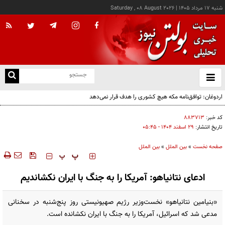
شنبه ۱۷ مرداد ۱۴۰۵
|
Saturday , 08 August 2026
از
و
ته
اردوغان: توافق‌نامه مکه هیچ کشوری را هدف قرار نمی‌دهد
ن
نو
کد خبر:
۸۸۳۷۱۳
تاریخ انتشار:
۲۹ اسفند ۱۴۰۴ - ۰۵:۴۵
صفحه نخست
»
بین الملل
»
بین الملل
‍‍‍ پ
پ
ادعای نتانیاهو: آمریکا را به جنگ با ایران نکشاندیم
«بنیامین نتانیاهو» نخست‌وزیر رژیم صهیونیستی روز پنج‌شنبه در سخنانی
مدعی شد که اسرائیل، آمریکا را به جنگ با ایران نکشانده است.