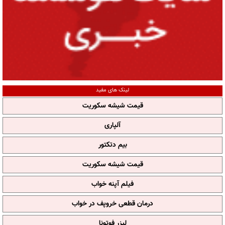
لینک های مفید
قیمت شیشه سکوریت
آلپاری
بیم دتکتور
قیمت شیشه سکوریت
فیلم آپنه خواب
درمان قطعی خروپف در خواب
لیزر فوتونا