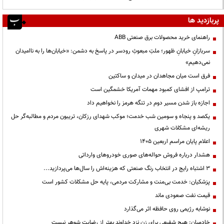
پربازدید ها
راهنمای خرید محصولات برق صنعتی ABB
سربازانِ خیابانِ ظهور؛ ملتِ مبعوثِ رودسر در پاسخ به دشمن: «خیابان‌ها را به ناامیدان
نمی‌دهیم»
فرق است میان مجاهدان در میدان و ساکتین
ترامپ از افشای کمبود مهمات آمریکا خشمگین است
اجازه باز شدن مسیر دوم در تنگه هرمز را نخواهیم داد
یکصد و پنجاه و سومین شب خدمت؛ موکب شهدای رزکان، تریبون مردم و مطالبه‌گر حل
ریشه‌ای مشکلات شهری
اعلام پایان مراسم اربعین ۱۴۰۵
هشدار درباره فروش حواله‌های صوری خودروهای وارداتی
3 اشتباه رایج در انتخاب رنگ صنعتی که هزینه‌اش را سال‌ها می‌پردازید...
پزشکیان: خدمت بی‌منت و مشارکت مردمی، پایه حل مشکلات کشور است
قیمت نفت صعودی ماند
نوشابه رژیمی روی حافظه اثر می‌گذارد
خادمیان: هیچ شفیعی برای زن نزد خداوند بهتر از رضایت شوهر نیست