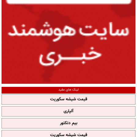
لینک های مفید
قیمت شیشه سکوریت
آلپاری
بیم دتکتور
قیمت شیشه سکوریت