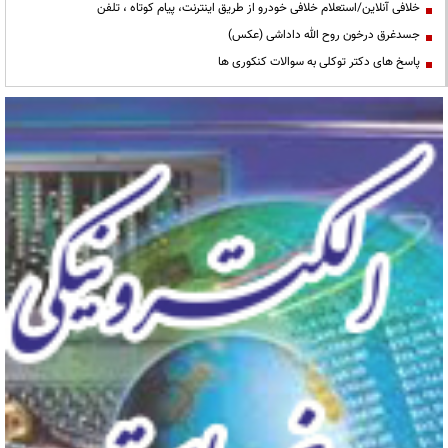
خلافی آنلاین/استعلام خلافی خودرو از طریق اینترنت، پیام کوتاه ، تلفن
جسدغرق درخون روح الله داداشی (عکس)
پاسخ های دکتر توکلی به سوالات کنکوری ها