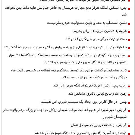
یمن: تشکیل ائتلاف هرگز مانع مجازات عربستان به خاطر جنایاتش علیه ملت یمن نخواهد
شد
نشان استاندارد به معنای پایان مسئولیت خودروساز نیست
غریبه به دادمون نمی‌رسه؛ ایرانی بخریم!
بسته اینترنت رایگان برای خبرنگاران فعال شد
با اعتراف یکی از متهمان، ابعاد تازه‌ای از پرونده ربایش و قتل حمیدرضا رجب‌زاده آشکار شد
ریمـدان؛ مرزی گرفتار در صف، کمبود زیرساخت و ضعف هماهنگی دستگاه‌ها / ۳ هزار
کامیون در انتظار، رانندگان بدون حتی یک سرویس بهداشتی!
تایید هشدارهای گذشته بولتن نیوز توسط سخنگوی قوه قضائیه در خصوص کارت های
بارزگانی و اجاره ای که به بحران ارزی رسیده اند
رابرت پیپ: ارتش آمریکا نمی‌تواند تنگه هرمز را باز کند
زمان اعلام نتایج نهایی دکتری مشخص شد
ونس: در حال کار بر روی ایجاد یک سیستم ناوبری امن هستیم
گزارش «خبر شهر» از تداوم فعالیت موکب شهدای رزکان در اجتماع بزرگ مردم ولایت‌مدار
شهرستان شهریار
گزارشی از حادثه دریایی در سواحل عمان
ذوالقدر: تا آمریکا رفتارش را تصحیح نکند، تنگه هرمز باز نخواهد شد