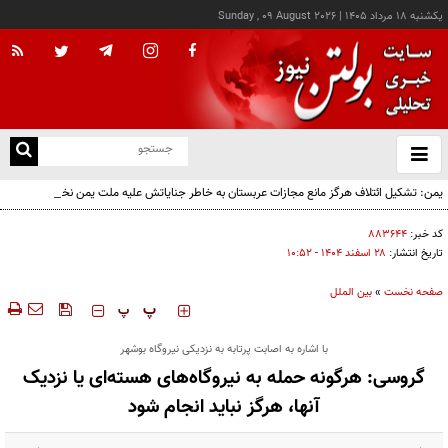
يکشنبه ۱۸ مرداد ۱۴۰۵
|
Sunday , 09 August 2026
از
و
ته
یمن: تشکیل ائتلاف هرگز مانع مجازات عربستان به خاطر جنایاتش علیه ملت یمن نخواهد شد
ن
نو
کد خبر:
۸۸۳۶۴۴
تاریخ انتشار:
۲۸ اسفند ۱۴۰۴ - ۱۰:۵۲
صفحه نخست
»
بین الملل
‍‍‍ پ
پ
با اشاره به اصابت پرتابه به نزدیکی نیروگاه بوشهر
گروسی: هرگونه حمله به نیروگاه‌های هسته‌ای یا نزدیک
آنها، هرگز نباید انجام شود