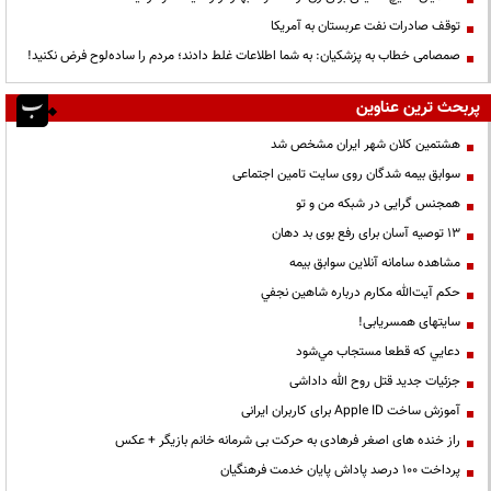
توقف صادرات نفت عربستان به آمریکا
صمصامی خطاب به پزشکیان: به شما اطلاعات غلط دادند؛ مردم را ساده‌لوح فرض نکنید!
پربحث ترین عناوین
هشتمین کلان شهر ایران مشخص شد
سوابق بیمه شدگان روی سایت تامین اجتماعی
همجنس گرایی در شبکه من و تو
13 توصیه آسان برای رفع بوی بد دهان
مشاهده سامانه آنلاين سوابق بیمه
حكم آيت‌الله مكارم درباره شاهين نجفي
سایتهای همسریابی!
دعايي كه قطعا مستجاب مي‌شود
جزئیات جدید قتل روح الله داداشی
آموزش ساخت Apple ID برای کاربران ایرانی
راز خنده های اصغر فرهادی به حرکت بی شرمانه خانم بازیگر + عکس
پرداخت ۱۰۰ درصد پاداش پایان خدمت فرهنگیان