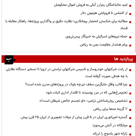
امید مالباختگان رمزارز آبکی به فروش اموال محکومان
از التماس تا فروپاشی هژمونی دلار
مطالبه برای شکستن انحصار پیمانکاری؛ نظارت دقیق بر واگذاری پروژه‌ها، راهکار مقابله با
فساد
حمله نیروهای اسرائیلی به خبرنگار پرس‌تی‌وی
پیام هشدار مقاومت یمن به ریاض
پربازدید ها
از رانت‌ شرکتهای خودروساز و تاسیس شرکتهای تراستی در اروپا تا تسخیر دستگاه نظارتی
با چه هدفی صورت گرفته است
چرا قالب وافل جایگزین سقف تیرچه بلوک در پروژه‌های مدرن شده است؟
تخم‌مرغ‌هایی که در مرز پوسیدند تا اقتدار اداری اثبات شود
تشخیص روان‌شناختی ترامپ: «او تجسم خالص شیطان است!»
۲ گزینه صنعا برای ریاض
گستره امپراتوری ایران در ۵ قرن پیش از میلاد؛ تصویری از ایران ۲۵ قرن پیش
میانکاله در آتش می‌سوزد
زلزله شهر یاسوج را لرزاند