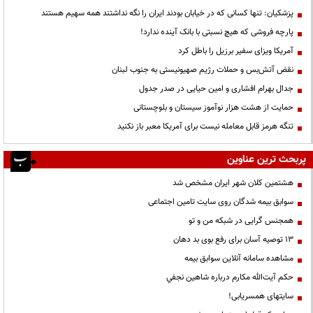
پزشکیان: تنها کسانی که در خیابان بودند ایران را نگه نداشتند همه سهیم هستند
پارچه فروشی که هیچ نسبتی با بانک آینده ندارد!
آمریکا ویزای سفیر برزیل را باطل کرد
نقض آتش‌بس و حملات رژیم صهیونیستی به جنوب لبنان
جدال بهرام افشاری و امین حیایی در صدر جدول
حمایت از هشت هزار نوآموز سیستان و بلوچستانی
تنگه هرمز قابل معامله نیست برای آمریکا معبر باز نکنید
پربحث ترین عناوین
هشتمین کلان شهر ایران مشخص شد
سوابق بیمه شدگان روی سایت تامین اجتماعی
همجنس گرایی در شبکه من و تو
13 توصیه آسان برای رفع بوی بد دهان
مشاهده سامانه آنلاين سوابق بیمه
حكم آيت‌الله مكارم درباره شاهين نجفي
سایتهای همسریابی!