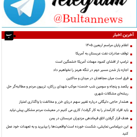
آخرین اخبار
اعلام پایان مراسم اربعین ۱۴۰۵
توقف صادرات نفت عربستان به آمریکا
ترامپ از افشای کمبود مهمات آمریکا خشمگین است
اجازه باز شدن مسیر دوم در تنگه هرمز را نخواهیم داد
فرق است میان مجاهدان در میدان و ساکتین
یکصد و پنجاه و سومین شب خدمت؛ موکب شهدای رزکان، تریبون مردم و مطالبه‌گر حل
ریشه‌ای مشکلات شهری
هشدار حاجی دلیگانی درباره تغییر سهم دریای خزر و مخالفت با واگذاری امتیاز
باید افراد کارآمدتر را به کار گرفت/ کاری می کنیم در معیشت مردم مشکلی پیش نیاید
هدف قرار گرفتن اتاق‌ فرماندهی مزدوران عربستان در یمن
این دیپلماسی نمایشی، شکست خورده است/واقعیت‌ها را بپذیرید و به تعهدات خود عمل
کنید