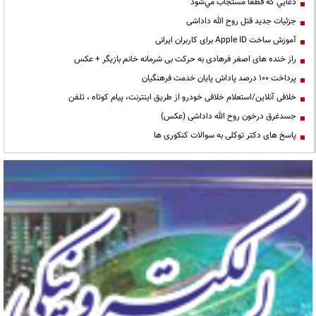
دعايي كه قطعا مستجاب مي‌شود
جزئیات جدید قتل روح الله داداشی
آموزش ساخت Apple ID برای کاربران ایرانی
راز خنده های اصغر فرهادی به حرکت بی شرمانه خانم بازیگر + عکس
پرداخت ۱۰۰ درصد پاداش پایان خدمت فرهنگیان
خلافی آنلاین/استعلام خلافی خودرو از طریق اینترنت، پیام کوتاه ، تلفن
جسدغرق درخون روح الله داداشی (عکس)
پاسخ های دکتر توکلی به سوالات کنکوری ها