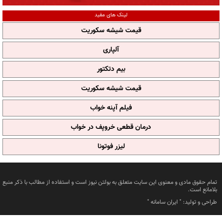
لینک های مفید
قیمت شیشه سکوریت
آلپاری
بیم دتکتور
قیمت شیشه سکوریت
فیلم آپنه خواب
درمان قطعی خروپف در خواب
لیزر فوتونا
تمام حقوق مادی و معنوی این سایت متعلق به بولتن نیوز است و استفاده از مطالب با ذکر منبع
بلامانع است.
طراحی و تولید: "
ایران سامانه
"