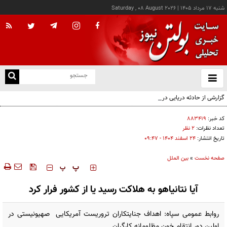
شنبه ۱۷ مرداد ۱۴۰۵
|
Saturday , 08 August 2026
از
و
ته
گزارشی از حادثه دریایی در سواحل عمان
ن
نو
کد خبر:
۸۸۳۴۱۹
تعداد نظرات:
۲ نظر
تاریخ انتشار:
۲۴ اسفند ۱۴۰۴ - ۰۹:۴۷
صفحه نخست
»
بین الملل
‍‍‍ پ
پ
آیا نتانیاهو به هلاکت رسید یا از کشور فرار کرد
روابط عمومی سپاه: اهداف جنایتکاران تروریست آمریکایی صهیونیستی در
اولین دور انتقام خون مظلومانه کارگران ..