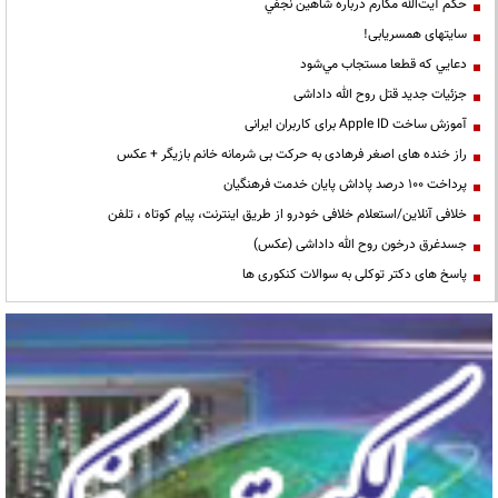
حكم آيت‌الله مكارم درباره شاهين نجفي
سایتهای همسریابی!
دعايي كه قطعا مستجاب مي‌شود
جزئیات جدید قتل روح الله داداشی
آموزش ساخت Apple ID برای کاربران ایرانی
راز خنده های اصغر فرهادی به حرکت بی شرمانه خانم بازیگر + عکس
پرداخت ۱۰۰ درصد پاداش پایان خدمت فرهنگیان
خلافی آنلاین/استعلام خلافی خودرو از طریق اینترنت، پیام کوتاه ، تلفن
جسدغرق درخون روح الله داداشی (عکس)
پاسخ های دکتر توکلی به سوالات کنکوری ها