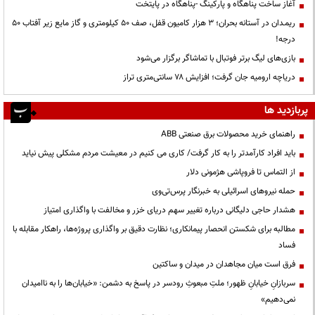
آغاز ساخت پناهگاه و پارکینگ -پناهگاه در پایتخت
ریمـدان در آستانه بحران؛ ۳ هزار کامیون قفل، صف ۵۰ کیلومتری و گاز مایع زیر آفتاب ۵۰
درجه!
بازی‌های لیگ برتر فوتبال با تماشاگر برگزار می‌شود
دریاچه ارومیه جان گرفت؛ افزایش ۷۸ سانتی‌متری تراز
پربازدید ها
راهنمای خرید محصولات برق صنعتی ABB
باید افراد کارآمدتر را به کار گرفت/ کاری می کنیم در معیشت مردم مشکلی پیش نیاید
از التماس تا فروپاشی هژمونی دلار
حمله نیروهای اسرائیلی به خبرنگار پرس‌تی‌وی
هشدار حاجی دلیگانی درباره تغییر سهم دریای خزر و مخالفت با واگذاری امتیاز
مطالبه برای شکستن انحصار پیمانکاری؛ نظارت دقیق بر واگذاری پروژه‌ها، راهکار مقابله با
فساد
فرق است میان مجاهدان در میدان و ساکتین
سربازانِ خیابانِ ظهور؛ ملتِ مبعوثِ رودسر در پاسخ به دشمن: «خیابان‌ها را به ناامیدان
نمی‌دهیم»