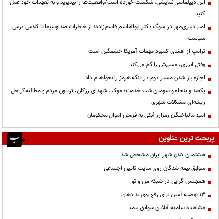
این دیپلماسی نمایشی، شکست خورده است/واقعیت‌ها را بپذیرید و به تعهدات خود عمل
کنید
امیر دبیری‌مهر در سوگ دکتر ابوالقاسم قاسم‌زاده؛ از خاطرات صداوسیما تا کلاس درس
سیاست
ترامپ از افشای کمبود مهمات آمریکا خشمگین است
وقتی انرژی، مسیرش را گم می‌کند
اجازه باز شدن مسیر دوم در تنگه هرمز را نخواهیم داد
یکصد و پنجاه و سومین شب خدمت؛ موکب شهدای رزکان، تریبون مردم و مطالبه‌گر حل
ریشه‌ای مشکلات شهری
امید مالباختگان رمزارز آبکی به فروش اموال محکومان
پربحث ترین عناوین
هشتمین کلان شهر ایران مشخص شد
سوابق بیمه شدگان روی سایت تامین اجتماعی
همجنس گرایی در شبکه من و تو
13 توصیه آسان برای رفع بوی بد دهان
مشاهده سامانه آنلاين سوابق بیمه