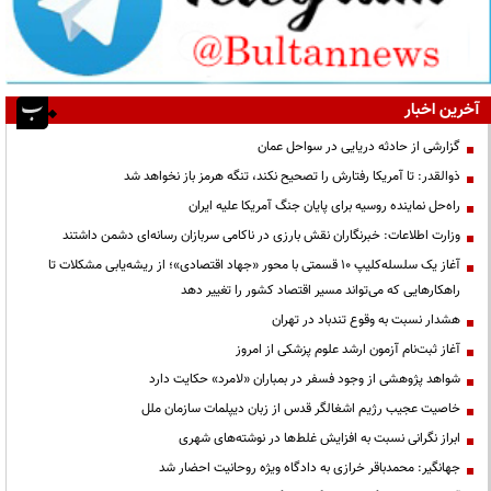
آخرین اخبار
گزارشی از حادثه دریایی در سواحل عمان
ذوالقدر: تا آمریکا رفتارش را تصحیح نکند، تنگه هرمز باز نخواهد شد
راه‌حل نماینده روسیه برای پایان جنگ آمریکا علیه ایران
وزارت اطلاعات: خبرنگاران نقش بارزی در ناکامی سربازان رسانه‌ای دشمن داشتند
آغاز یک سلسله‌کلیپ ۱۰ قسمتی با محور «جهاد اقتصادی»؛ از ریشه‌یابی مشکلات تا
راهکارهایی که می‌تواند مسیر اقتصاد کشور را تغییر دهد
هشدار نسبت به وقوع تندباد در تهران
آغاز ثبت‌نام آزمون ارشد علوم پزشکی از امروز
شواهد پژوهشی از وجود فسفر در بمباران «لامرد» حکایت دارد
خاصیت عجیب رژیم اشغالگر قدس از زبان دیپلمات سازمان ملل
ابراز نگرانی نسبت به افزایش غلط‌ها در نوشته‌های شهری
جهانگیر: محمدباقر خرازی به دادگاه ویژه روحانیت احضار شد