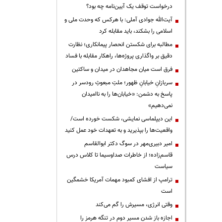
درخواست توقف یک آیین‌نامه چه بود؟
آیت‌الله جوادی آملی: با هرکس که وحدت ملی و
اسلامی را بشکند، باید مقابله کرد
مطالبه برای شکستن انحصار پیمانکاری؛ نظارت
دقیق بر واگذاری پروژه‌ها، راهکار مقابله با فساد
فرق است میان مجاهدان در میدان و ساکتین
سربازانِ خیابانِ ظهور؛ ملتِ مبعوثِ رودسر در
پاسخ به دشمن: «خیابان‌ها را به ناامیدان
نمی‌دهیم»
این دیپلماسی نمایشی، شکست خورده است/
واقعیت‌ها را بپذیرید و به تعهدات خود عمل کنید
امیر دبیری‌مهر در سوگ دکتر ابوالقاسم
قاسم‌زاده؛ از خاطرات صداوسیما تا کلاس درس
سیاست
ترامپ از افشای کمبود مهمات آمریکا خشمگین
است
وقتی انرژی، مسیرش را گم می‌کند
اجازه باز شدن مسیر دوم در تنگه هرمز را