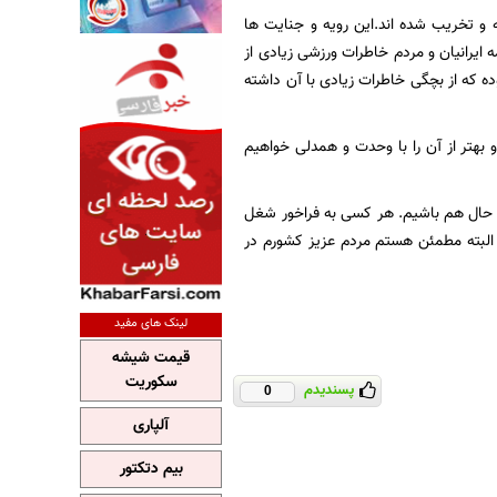
 و تخریب شده اند.این رویه و جنایت ها
ایرانیان و مردم خاطرات ورزشی زیادی از
و… بوده که از بچگی خاطرات زیادی با آن داشته
هتر از آن را با وحدت و همدلی خواهیم
 حال هم باشیم. هر کسی به فراخور شغل
لبته مطمئن هستم مردم عزیز کشورم در
لینک های مفید
قیمت شیشه
سکوریت
پسندیدم
0
آلپاری
بیم دتکتور