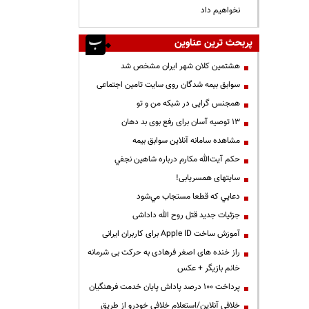
نخواهیم داد
پربحث ترین عناوین
هشتمین کلان شهر ایران مشخص شد
سوابق بیمه شدگان روی سایت تامین اجتماعی
همجنس گرایی در شبکه من و تو
13 توصیه آسان برای رفع بوی بد دهان
مشاهده سامانه آنلاين سوابق بیمه
حكم آيت‌الله مكارم درباره شاهين نجفي
سایتهای همسریابی!
دعايي كه قطعا مستجاب مي‌شود
جزئیات جدید قتل روح الله داداشی
آموزش ساخت Apple ID برای کاربران ایرانی
راز خنده های اصغر فرهادی به حرکت بی شرمانه
خانم بازیگر + عکس
پرداخت ۱۰۰ درصد پاداش پایان خدمت فرهنگیان
خلافی آنلاین/استعلام خلافی خودرو از طریق