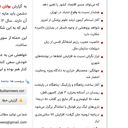
که می‌تواند مسیر اقتصاد کشور را تغییر دهد
به گزارش
بولتن ن
هشدار نسبت به وقوع تندباد در تهران
دشمن باید مایه ت
آغاز ثبت‌نام آزمون ارشد علوم پزشکی از امروز
آ
ایم که به این شک
شواهد پژوهشی از وجود فسفر در بمباران «لامرد»
حکایت دارد
این حمله از سوی
خاصیت عجیب رژیم اشغالگر قدس از زبان
ساخت.
دیپلمات سازمان ملل
خواهش من به عنو
ابراز نگرانی نسبت به افزایش غلط‌ها در نوشته‌های
خودش سعی کند به
شهری
کنار هم بوده و ای
جهانگیر: محمدباقر خرازی به دادگاه ویژه روحانیت
احضار شد
برچسب ها:
جامعه ب
آغاز ساخت پناهگاه و پارکینگ -پناهگاه در پایتخت
ریمـدان در آستانه بحران؛ ۳ هزار کامیون قفل،
صف ۵۰ کیلومتری و گاز مایع زیر آفتاب ۵۰ درجه!
گزارش خطا
بازی‌های لیگ برتر فوتبال با تماشاگر برگزار می‌شود
دریاچه ارومیه جان گرفت؛ افزایش ۷۸ سانتی‌متری
شما می توانید مطالب 
تراز
nnews@gmail.com