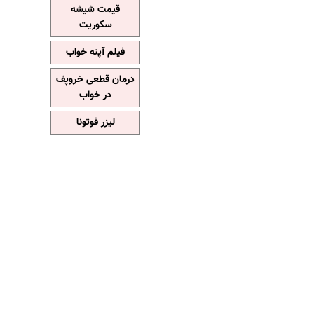
قیمت شیشه
سکوریت
فیلم آپنه خواب
درمان قطعی خروپف
در خواب
لیزر فوتونا