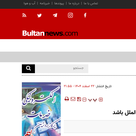
تماس با ما
|
درباره ما
|
پیوندها
|
خبرنامه
|
آب و هوا
تاریخ انتشار:
۲۲ اسفند ۱۴۰۴ - ۲۱:۵۵
‍‍‍ پ
پ
لملل باشد