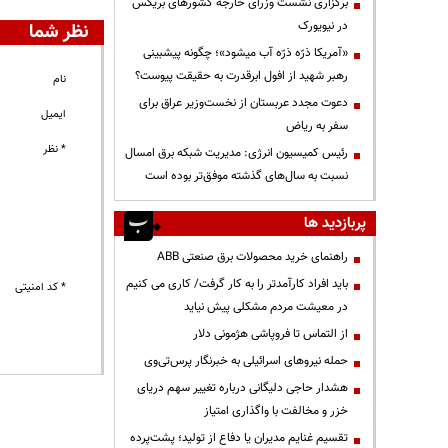
برگزاری نشست وزرای خارجه کشورهای بریکس
در نیویورک
نظر شما
«آمریکا ذرّه ذرّه آب میشود»؛ چگونه پیشبینی
رهبر شهید از افول ابرقدرت به حقیقت پیوست؟
نام
دعوت مجدد عربستان از نخست‌وزیر عراق برای
ایمیل
سفر به ریاض
* نظر
رئیس کمیسیون انرژی: مدیریت شبکه برق امسال
نسبت به سال‌های گذشته موفق‌تر بوده است
پربازدید ها
راهنمای خرید محصولات برق صنعتی ABB
باید افراد کارآمدتر را به کار گرفت/ کاری می کنیم
* کد امنیتی
در معیشت مردم مشکلی پیش نیاید
از التماس تا فروپاشی هژمونی دلار
حمله نیروهای اسرائیلی به خبرنگار پرس‌تی‌وی
هشدار حاجی دلیگانی درباره تغییر سهم دریای
خزر و مخالفت با واگذاری امتیاز
تقسیم غنایم مدیران یا دفاع از تولید؛ پشت‌پرده