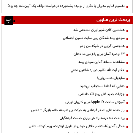
تقسیم غنایم مدیران یا دفاع از تولید؛ پشت‌پرده درخواست توقف یک آیین‌نامه چه بود؟
پربحث ترین عناوین
هشتمین کلان شهر ایران مشخص شد
سوابق بیمه شدگان روی سایت تامین اجتماعی
همجنس گرایی در شبکه من و تو
13 توصیه آسان برای رفع بوی بد دهان
مشاهده سامانه آنلاين سوابق بیمه
حكم آيت‌الله مكارم درباره شاهين نجفي
سایتهای همسریابی!
دعايي كه قطعا مستجاب مي‌شود
جزئیات جدید قتل روح الله داداشی
آموزش ساخت Apple ID برای کاربران ایرانی
راز خنده های اصغر فرهادی به حرکت بی شرمانه خانم بازیگر + عکس
پرداخت ۱۰۰ درصد پاداش پایان خدمت فرهنگیان
خلافی آنلاین/استعلام خلافی خودرو از طریق اینترنت، پیام کوتاه ، تلفن