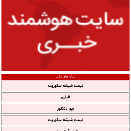
لینک های مفید
قیمت شیشه سکوریت
آلپاری
بیم دتکتور
قیمت شیشه سکوریت