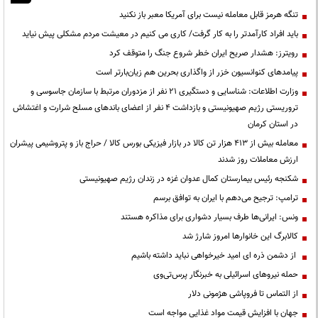
تنگه هرمز قابل معامله نیست برای آمریکا معبر باز نکنید
باید افراد کارآمدتر را به کار گرفت/ کاری می کنیم در معیشت مردم مشکلی پیش نیاید
رویترز: هشدار صریح ایران خطر شروع جنگ را متوقف کرد
پیامدهای کنوانسیون خزر از واگذاری بحرین هم زیان‌بارتر است
وزارت اطلاعات: شناسایی و دستگیری ۲۱ نفر از مزدوران مرتبط با سازمان جاسوسی و
تروریستی رژیم صهیونیستی و بازداشت ۴ نفر از اعضای باندهای مسلح شرارت و اغتشاش
در استان کرمان
معامله بیش از ۴۱۳ هزار تن کالا در بازار فیزیکی بورس کالا / حراج باز و پتروشیمی پیشران
ارزش معاملات روز شدند
شکنجه رئیس بیمارستان کمال عدوان غزه در زندان رژیم صهیونیستی
ترامپ: ترجیح می‌دهم با ایران به توافق برسم
ونس: ایرانی‌ها طرف بسیار دشواری برای مذاکره هستند
کالابرگ این خانوارها امروز شارژ شد
از دشمن ذره ای امید خیرخواهی نباید داشته باشیم
حمله نیروهای اسرائیلی به خبرنگار پرس‌تی‌وی
از التماس تا فروپاشی هژمونی دلار
جهان با افزایش قیمت مواد غذایی مواجه است