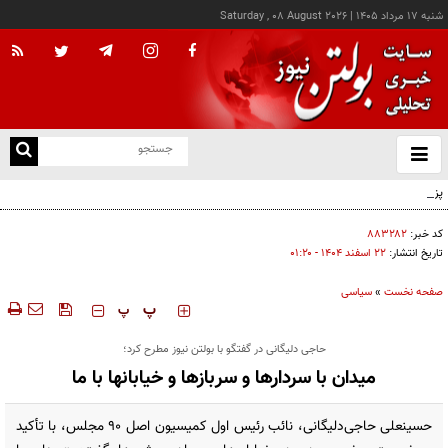
شنبه ۱۷ مرداد ۱۴۰۵
|
Saturday , 08 August 2026
از
و
ته
پزشکیان: خدمت بی‌منت و مشارکت مردمی، پایه حل مشکلات کشور است
ن
نو
کد خبر:
۸۸۳۲۸۲
تاریخ انتشار:
۲۲ اسفند ۱۴۰۴ - ۰۱:۲۰
صفحه نخست
»
سیاسی
‍‍‍ پ
پ
حاجی دلیگانی در گفتگو با بولتن نیوز مطرح کرد؛
میدان با سردارها و سربازها و خیابانها با ما
حسینعلی حاجی‌دلیگانی، نائب رئیس اول کمیسیون اصل ۹۰ مجلس، با تأکید