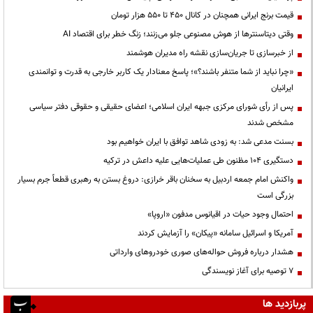
قیمت‌ برنج ایرانی همچنان در کانال ۴۵۰ تا ۵۵۰ هزار تومان
وقتی دیتاسنترها از هوش مصنوعی جلو می‌زنند؛ زنگ خطر برای اقتصاد AI
از خبرسازی تا جریان‌سازی نقشه راه مدیران هوشمند
«چرا نباید از شما متنفر باشند؟»؛ پاسخ معنادار یک کاربر خارجی به قدرت و توانمندی
ایرانیان
پس از رأی شورای مرکزی جبهه ایران اسلامی؛ اعضای حقیقی و حقوقی دفتر سیاسی
مشخص شدند
بسنت مدعی شد: به زودی شاهد توافق با ایران خواهیم بود
دستگیری ۱۰۴ مظنون طی عملیات‌هایی علیه داعش در ترکیه
واکنش امام جمعه اردبیل به سخنان باقر خرازی: دروغ بستن به رهبری قطعاً جرم بسیار
بزرگی است
احتمال وجود حیات در اقیانوس مدفون «اروپا»
آمریکا و اسرائیل سامانه «پیکان» را آزمایش کردند
هشدار درباره فروش حواله‌های صوری خودروهای وارداتی
۷ توصیه برای آغاز نویسندگی
پربازدید ها