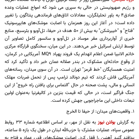
و رژیم صهیونیستی در حالی به سپری می شود که امواج عملیات وعده
صادق۴ به باور تحلیلگران، معادلات اتاق‌های فرماندهی پنتاگون را تغییر
داده است؛ در آغاز این روز همزمان با اصابت موشک‌های هایپرسونیک
"فتاح" و "خیبرشکن" به بیش از ۵۰ هدف در حیفا، تل‌آویو و بئرسبع، منابع
خبری از آواربرداری مقر موساد در تل‌آویو و سانسور کامل تصاویر آن
توسط ارتش اسرائیل خبر می‌دهند. در این میان، سخنگوی قرارگاه مرکزی
خاتم الانبیا ضمن اعلام انهدام یک فروند پهپاد MQ۹ آمریکایی در کرمان،
از وقوع حادثه‌ای مشکوک در بندر صلاله عمان خبر داد و تأکید کرد که
امنیت همسایگان "خط قرمز" تهران است. در آن سوی میدان، رسانه‌های
آمریکایی فاش کردند که تیم دونالد ترامپ پس از تحمل ضربات مهلک
انسانی و مالی، پشت صحنه در حال "التماس برای یافتن راه خروج" از این
جنگ فراگیر است، در حالی که قیمت بنزین در کالیفرنیا به‌عنوان اولین
تبعات داخلی این ماجراجویی جهش کرده است.
۱. واقعیت‌های میدان: از حیفا تا الخرج
به گزارش
بولتن نیوز
به نقل از مهر، بر اساس اطلاعیه شماره ۳۳ روابط
عمومی سپاه، عملیات مشترک با حزب‌الله لبنان در طول یک بازه ۵ ساعته،
پدافند گنبد آهنین را قفل کرد. اصابت موشک‌های قدر، عماد و فتاح به