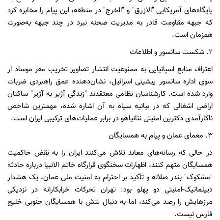
پایگاه‌های آمریکایی "الازرق" و "الخرج" در منطقه، این پیام را مخابره کرد
که جبهه مقاومت قادر به مدیریت صحنه نبرد در چند جبهه به‌صورت
همزمان است.
۲. شکست سانسور و اطلاعات
اعتراف منابع اسپانیایی به ممنوعیت انتشار تصاویر تخریب مقر موساد از
سوی اداره سانسور پیشینی اسرائیل، نشان‌دهنده عمق راهبردی ضربات
وارد شده است. کارشناسان نظامی معتقدند "زندگی آژیر به آژیر" ساکنان
اراضی اشغالی که در بیانیه سپاه به آن اشاره شده، مهمترین شاخص
ناکارآمدی دکترین امنیتی نتانیاهو در برابر عملیات‌های ترکیبی ایران است.
۳. معمای عمان و پیام به همسایگان
در حالی که رسانه‌های معاند تلاش می‌کنند ایران را به نقض حاکمیت
همسایگان متهم کنند، اظهارات سخنگوی قرارگاه خاتم الانبیا درباره حادثه
"مشکوک" بندر صلاله و تأکید بر احترام به امنیت ملی عمان، یک هشدار
دیپلماتیک-امنیتی دو پهلو بود: تهران تحرکات خرابکارانه در نزدیکی
مرزهایش را رصد می‌کند، اما به دنبال تنش با همسایگان جنوبی خلیج
فارس نیست.