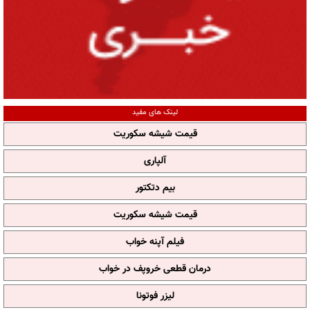
لینک های مفید
قیمت شیشه سکوریت
آلپاری
بیم دتکتور
قیمت شیشه سکوریت
فیلم آپنه خواب
درمان قطعی خروپف در خواب
لیزر فوتونا