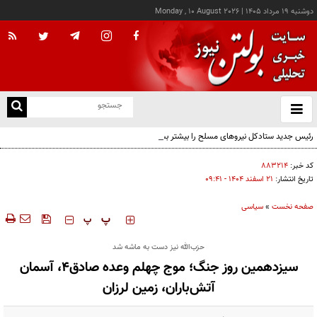
دوشنبه ۱۹ مرداد ۱۴۰۵
|
Monday , 10 August 2026
از
و
ته
رئیس جدید ستادکل نیروهای مسلح را بیشتر بشناسید
ن
نو
کد خبر:
۸۸۳۲۱۴
تاریخ انتشار:
۲۱ اسفند ۱۴۰۴ - ۰۹:۴۱
صفحه نخست
»
سیاسی
‍‍‍ پ
پ
حزب‌الله نیز دست به ماشه شد
سیزدهمین روز جنگ؛ موج چهلم وعده صادق۴، آسمان
آتش‌باران، زمین لرزان