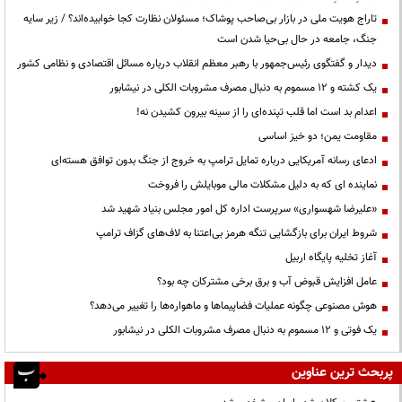
تاراج هویت ملی در بازار بی‌صاحب پوشاک؛ مسئولان نظارت کجا خوابیده‌اند؟ / زیر سایه
جنگ، جامعه در حال بی‌حیا شدن است
دیدار و گفتگوی رئیس‌جمهور با رهبر معظم انقلاب درباره مسائل اقتصادی و نظامی کشور
یک کشته و ۱۲ مسموم به دنبال مصرف مشروبات الکلی در نیشابور
اعدام بد است اما قلب تپنده‌ای را از سینه بیرون کشیدن نه!
مقاومت یمن؛ دو خیز اساسی
ادعای رسانه آمریکایی درباره تمایل ترامپ به خروج از جنگ بدون توافق هسته‌ای
نماینده ای که به دلیل مشکلات مالی موبایلش را فروخت
«علیرضا شهسواری» سرپرست اداره کل امور مجلس بنیاد شهید شد
شروط ایران برای بازگشایی تنگه هرمز بی‌اعتنا به لاف‌های گزاف ترامپ
آغاز تخلیه پایگاه اربیل
عامل افزایش قبوض آب و برق برخی مشترکان چه بود؟
هوش مصنوعی چگونه عملیات فضاپیماها و ماهواره‌ها را تغییر می‌دهد؟
یک فوتی و ۱۲ مسموم به دنبال مصرف مشروبات الکلی در نیشابور
پربحث ترین عناوین