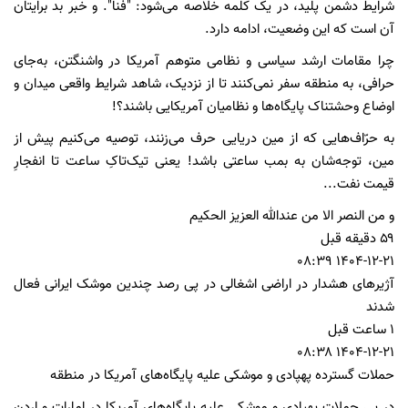
شرایط دشمن پلید، در یک کلمه خلاصه می‌شود: "فنا". و خبر بد برایتان
آن است که این وضعیت، ادامه دارد.
چرا مقامات ارشد سیاسی و نظامی متوهم آمریکا در واشنگتن، به‌جای
حرافی، به منطقه سفر نمی‌کنند تا از نزدیک، شاهد شرایط واقعی میدان و
اوضاع وحشتناک پایگاه‌ها و نظامیان آمریکایی باشند؟!
به حرّاف‌هایی که از مین دریایی حرف می‌زنند،‌ توصیه می‌کنیم پیش از
مین، توجه‌شان به بمب ساعتی باشد! یعنی تیک‌تاکِ ساعت تا انفجارِ
قیمت نفت...
و من النصر الا من عندالله العزیز الحکیم
۵۹ دقیقه قبل
۱۴۰۴-۱۲-۲۱ ۰۸:۳۹
آژیرهای هشدار در اراضی اشغالی در پی رصد چندین موشک‌ ایرانی فعال
شدند
۱ ساعت قبل
۱۴۰۴-۱۲-۲۱ ۰۸:۳۸
حملات گسترده پهپادی و موشکی علیه پایگاه‌های آمریکا در منطقه
در پی حملات پهپادی و موشکی علیه پایگاه‌های آمریکا در امارات و اردن