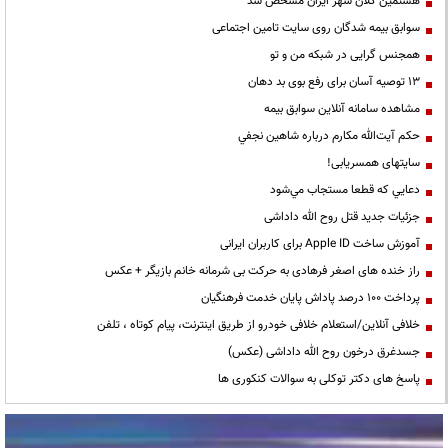
هشتمین کلان شهر ایران مشخص شد
سوابق بیمه شدگان روی سایت تامین اجتماعی
همجنس گرایی در شبکه من و تو
13 توصیه آسان برای رفع بوی بد دهان
مشاهده سامانه آنلاين سوابق بیمه
حكم آيت‌الله مكارم درباره شاهين نجفي
سایتهای همسریابی!
دعايي كه قطعا مستجاب مي‌شود
جزئیات جدید قتل روح الله داداشی
آموزش ساخت Apple ID برای کاربران ایرانی
راز خنده های اصغر فرهادی به حرکت بی شرمانه خانم بازیگر + عکس
پرداخت ۱۰۰ درصد پاداش پایان خدمت فرهنگیان
خلافی آنلاین/استعلام خلافی خودرو از طریق اینترنت، پیام کوتاه ، تلفن
جسدغرق درخون روح الله داداشی (عکس)
پاسخ های دکتر توکلی به سوالات کنکوری ها