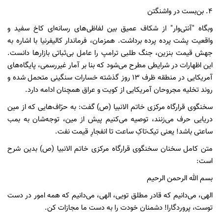
۴. بن‌بست در واشنگتن
وبگاه "آنتی‌وار" از شکاف عمیق بین لفاظی‌های رسانه‌ای کاخ سفید و
واقعیت پشت پرده پرده برداشت. همزمان، فرماندار کالیفرنیا با اشاره به
جهش قیمت بنزین، جنگ طلبی ترامپ را عامل بی‌ثباتی بازارها دانست.
این اظهارات در شرایطی مطرح می‌شود که بنا بر آمار غیررسمی، پایگاه‌های
آمریکایی در منطقه ظرف ۱۳ روز گذشته خسارات سنگینی متحمل شده و
روند تخلیه مجروحان آمریکایی از کویت و عراق همچنان ادامه دارد.
سخنگوی قرارگاه مرکزی خاتم الانبیا (ص) گفت: به حرّاف‌هایی که از مین
دریایی حرف می‌زنند، توصیه می‌کنیم پیش از مین، توجه‌شان به بمب
ساعتی باشد! یعنی تیک‌تاکِ ساعت تا انفجارِ قیمت نفت.
متن کامل سخنان سخنگوی قرارگاه مرکزی خاتم الانبیا (ص) بدین شرح
است:
بسم الله الرحمن الرحیم
الهی، می‌دانیم که قادر مطلق تویی، الهی، می‌دانیم که همه امور در دست
توست، پروردگارا! دشمنان خودت را به دست ما مجازات کن.