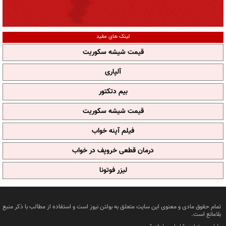
لینک های مفید
قیمت شیشه سکوریت
آلپاری
بیم دتکتور
قیمت شیشه سکوریت
فیلم آپنه خواب
درمان قطعی خروپف در خواب
لیزر فوتونا
تمام حقوق مادی و معنوی این سایت متعلق به بولتن نیوز است و استفاده از مطالب با ذکر منبع
بلامانع است.