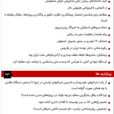
امید مالباختگان رمزارز آبکی به فروش اموال محکومان
از التماس تا فروپاشی هژمونی دلار
مطالبه برای شکستن انحصار پیمانکاری؛ نظارت دقیق بر واگذاری پروژه‌ها، راهکار مقابله با
فساد
حمله نیروهای اسرائیلی به خبرنگار پرس‌تی‌وی
پیام هشدار مقاومت یمن به ریاض
تصادف ۱۲ خودرو در محور یاسوج ـ اصفهان
رکوردشکنی دختر دونده ایران در بلاروس
پزشکیان: مشروطه نقطه عطف بیداری و آزادی‌خواهی ملت ایران بود
آیت‌الله جوادی آملی: با هرکس که وحدت ملی و اسلامی را بشکند، باید مقابله کرد
پربازدید ها
از رانت‌ شرکتهای خودروساز و تاسیس شرکتهای تراستی در اروپا تا تسخیر دستگاه نظارتی
با چه هدفی صورت گرفته است
چرا قالب وافل جایگزین سقف تیرچه بلوک در پروژه‌های مدرن شده است؟
تخم‌مرغ‌هایی که در مرز پوسیدند تا اقتدار اداری اثبات شود
تشخیص روان‌شناختی ترامپ: «او تجسم خالص شیطان است!»