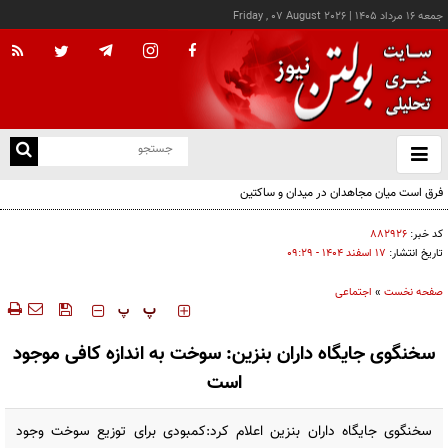
جمعه ۱۶ مرداد ۱۴۰۵
|
Friday , 07 August 2026
از
و
ته
فرق است میان مجاهدان در میدان و ساکتین
ن
نو
کد خبر:
۸۸۲۹۲۶
تاریخ انتشار:
۱۷ اسفند ۱۴۰۴ - ۰۹:۲۹
صفحه نخست
»
اجتماعی
‍‍‍ پ
پ
سخنگوی جایگاه داران بنزین: سوخت به اندازه کافی موجود
است
سخنگوی جایگاه داران بنزین اعلام کرد:کمبودی برای توزیع سوخت وجود