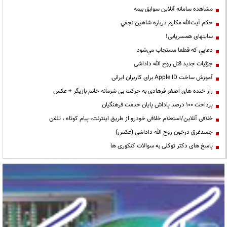
مشاهده سامانه آنلاين سوابق بیمه
حكم آيت‌الله مكارم درباره شاهين نجفي
سایتهای همسریابی!
دعايي كه قطعا مستجاب مي‌شود
جزئیات جدید قتل روح الله داداشی
آموزش ساخت Apple ID برای کاربران ایرانی
راز خنده های اصغر فرهادی به حرکت بی شرمانه خانم بازیگر + عکس
پرداخت ۱۰۰ درصد پاداش پایان خدمت فرهنگیان
خلافی آنلاین/استعلام خلافی خودرو از طریق اینترنت، پیام کوتاه ، تلفن
جسدغرق درخون روح الله داداشی (عکس)
پاسخ های دکتر توکلی به سوالات کنکوری ها