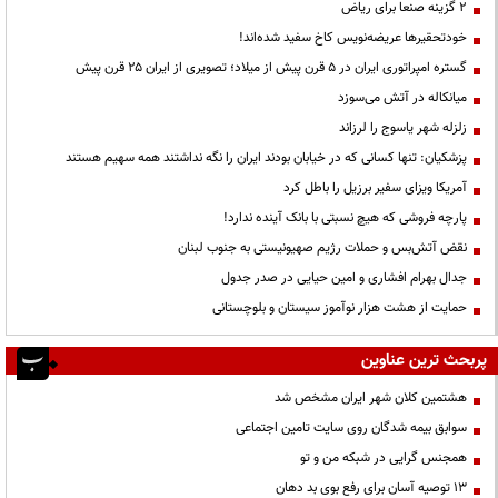
۲ گزینه صنعا برای ریاض
خودتحقیرها عریضه‌نویس کاخ سفید شده‌اند!
گستره امپراتوری ایران در ۵ قرن پیش از میلاد؛ تصویری از ایران ۲۵ قرن پیش
میانکاله در آتش می‌سوزد
زلزله شهر یاسوج را لرزاند
پزشکیان: تنها کسانی که در خیابان بودند ایران را نگه نداشتند همه سهیم هستند
آمریکا ویزای سفیر برزیل را باطل کرد
پارچه فروشی که هیچ نسبتی با بانک آینده ندارد!
نقض آتش‌بس و حملات رژیم صهیونیستی به جنوب لبنان
جدال بهرام افشاری و امین حیایی در صدر جدول
حمایت از هشت هزار نوآموز سیستان و بلوچستانی
پربحث ترین عناوین
هشتمین کلان شهر ایران مشخص شد
سوابق بیمه شدگان روی سایت تامین اجتماعی
همجنس گرایی در شبکه من و تو
13 توصیه آسان برای رفع بوی بد دهان