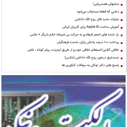
سایتهای همسریابی!
دعايي كه قطعا مستجاب مي‌شود
جزئیات جدید قتل روح الله داداشی
آموزش ساخت Apple ID برای کاربران ایرانی
راز خنده های اصغر فرهادی به حرکت بی شرمانه خانم بازیگر + عکس
پرداخت ۱۰۰ درصد پاداش پایان خدمت فرهنگیان
خلافی آنلاین/استعلام خلافی خودرو از طریق اینترنت، پیام کوتاه ، تلفن
جسدغرق درخون روح الله داداشی (عکس)
پاسخ های دکتر توکلی به سوالات کنکوری ها