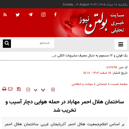
يکشنبه ۱۸ مرداد ۱۴۰۵
|
Sunday , 09 August 2026
از
و
ته
یک فوتی و ۱۲ مسموم به دنبال مصرف مشروبات الکلی در نیشابور
ن
نو
کد خبر:
۸۸۲۸۲۵
تاریخ انتشار:
۱۵ اسفند ۱۴۰۴ - ۱۵:۱۸
صفحه نخست
»
اجتماعی
»
حوادث و انتظامی
‍‍‍ پ
پ
ساختمان هلال احمر مهاباد در حمله هوایی دچار آسیب و
تخریب شد
بر اساس اعلام‌جمعیت هلال احمر آذربایجان غربی ساختمان هلال احمر