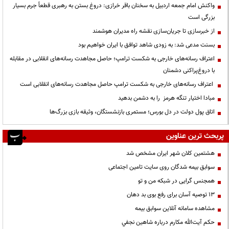
واکنش امام جمعه اردبیل به سخنان باقر خرازی: دروغ بستن به رهبری قطعاً جرم بسیار
بزرگی است
از خبرسازی تا جریان‌سازی نقشه راه مدیران هوشمند
بسنت مدعی شد: به زودی شاهد توافق با ایران خواهیم بود
اعتراف رسانه‌های خارجی به شکست ترامپ؛ حاصل مجاهدت رسانه‌های انقلابی در مقابله
با دروغ‌پراکنی دشمنان
اعتراف رسانه‌های خارجی به شکست ترامپ حاصل مجاهدت رسانه‌های انقلابی است
مبادا اختیار تنگه هرمز را به دشمن بدهید
اتاق پول دولت در دل بورس؛ مستمری بازنشستگان، وثیقه بازی بزرگ‌ها
پربحث ترین عناوین
هشتمین کلان شهر ایران مشخص شد
سوابق بیمه شدگان روی سایت تامین اجتماعی
همجنس گرایی در شبکه من و تو
13 توصیه آسان برای رفع بوی بد دهان
مشاهده سامانه آنلاين سوابق بیمه
حكم آيت‌الله مكارم درباره شاهين نجفي