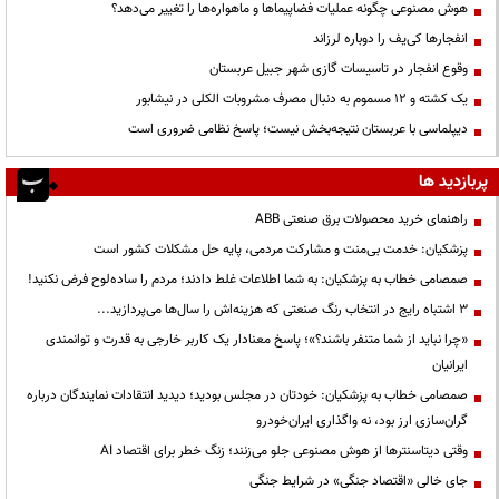
هوش مصنوعی چگونه عملیات فضاپیماها و ماهواره‌ها را تغییر می‌دهد؟
انفجارها کی‌یف را دوباره لرزاند
وقوع انفجار در تاسیسات گازی شهر جبیل عربستان
یک کشته و ۱۲ مسموم به دنبال مصرف مشروبات الکلی در نیشابور
دیپلماسی با عربستان نتیجه‌بخش نیست؛ پاسخ نظامی ضروری است
پربازدید ها
راهنمای خرید محصولات برق صنعتی ABB
پزشکیان: خدمت بی‌منت و مشارکت مردمی، پایه حل مشکلات کشور است
صمصامی خطاب به پزشکیان: به شما اطلاعات غلط دادند؛ مردم را ساده‌لوح فرض نکنید!
3 اشتباه رایج در انتخاب رنگ صنعتی که هزینه‌اش را سال‌ها می‌پردازید...
«چرا نباید از شما متنفر باشند؟»؛ پاسخ معنادار یک کاربر خارجی به قدرت و توانمندی
ایرانیان
صمصامی خطاب به پزشکیان: خودتان در مجلس بودید؛ دیدید انتقادات نمایندگان درباره
گران‌سازی ارز بود، نه واگذاری ایران‌خودرو
وقتی دیتاسنترها از هوش مصنوعی جلو می‌زنند؛ زنگ خطر برای اقتصاد AI
جای خالی «اقتصاد جنگی» در شرایط جنگی