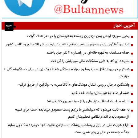
آخرین اخبار
یحیی سریع: ارتش یمن مزدوران وابسته به عربستان را در تعز هدف گرفت
دیدار و گفتگوی رئیس‌جمهور با رهبر معظم انقلاب درباره مسائل اقتصادی و نظامی کشور
حمله مسلحانه به قهوه‌خانه‌ای در زاهدان؛ ۲ نفر جان باختند
نماینده ای که به دلیل مشکلات مالی موبایلش را فروخت
۵ متهم در پرونده قتل حمیدرضا رجب‌زاده دستگیر شدند/ یک زن در میان دستگیرشدگان +
جزئیات
واشنگتن درحال بررسی انتقال موشک‌های «آتاکامس» به اوکراین از طریق ترکیه
هشدار صنعا به عربستان: وقت تلف نکنید
اعدام بد است اما قلب تپنده‌ای را از سینه بیرون کشیدن نه!
به همه ثابت می‌شود که دیپلماسی با رژیم پست سعودی بی‌فایده است| برای تنبیه
آل‌سعود باید با اقدام نظامی تحقیرشان کنیم
تاراج هویت ملی در بازار بی‌صاحب پوشاک؛ مسئولان نظارت کجا خوابیده‌اند؟ / زیر سایه
جنگ، جامعه در حال بی‌حیا شدن است