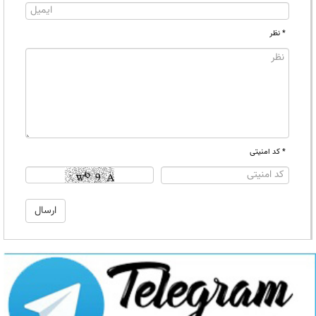
* نظر
* کد امنیتی