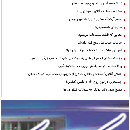
13 توصیه آسان برای رفع بوی بد دهان
مشاهده سامانه آنلاين سوابق بیمه
حكم آيت‌الله مكارم درباره شاهين نجفي
سایتهای همسریابی!
دعايي كه قطعا مستجاب مي‌شود
جزئیات جدید قتل روح الله داداشی
آموزش ساخت Apple ID برای کاربران ایرانی
راز خنده های اصغر فرهادی به حرکت بی شرمانه خانم بازیگر + عکس
پرداخت ۱۰۰ درصد پاداش پایان خدمت فرهنگیان
خلافی آنلاین/استعلام خلافی خودرو از طریق اینترنت، پیام کوتاه ، تلفن
جسدغرق درخون روح الله داداشی (عکس)
پاسخ های دکتر توکلی به سوالات کنکوری ها