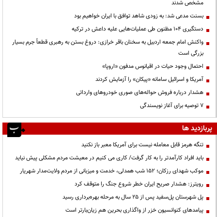
مشخص شدند
بسنت مدعی شد: به زودی شاهد توافق با ایران خواهیم بود
دستگیری ۱۰۴ مظنون طی عملیات‌هایی علیه داعش در ترکیه
واکنش امام جمعه اردبیل به سخنان باقر خرازی: دروغ بستن به رهبری قطعاً جرم بسیار
بزرگی است
احتمال وجود حیات در اقیانوس مدفون «اروپا»
آمریکا و اسرائیل سامانه «پیکان» را آزمایش کردند
هشدار درباره فروش حواله‌های صوری خودروهای وارداتی
۷ توصیه برای آغاز نویسندگی
پربازدید ها
تنگه هرمز قابل معامله نیست برای آمریکا معبر باز نکنید
باید افراد کارآمدتر را به کار گرفت/ کاری می کنیم در معیشت مردم مشکلی پیش نیاید
موکب شهدای رزکان؛ ۱۵۲ شب همدلی، خدمت و میزبانی از مردم ولایت‌مدار شهریار
رویترز: هشدار صریح ایران خطر شروع جنگ را متوقف کرد
پل شهرستان پل‌سفید پس از ۲۵ سال به مرحله بهره‌برداری رسید
پیامدهای کنوانسیون خزر از واگذاری بحرین هم زیان‌بارتر است