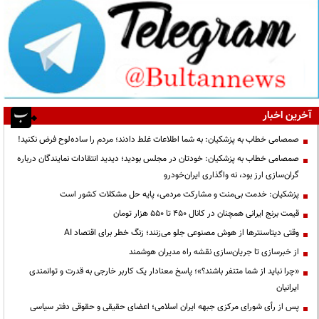
آخرین اخبار
صمصامی خطاب به پزشکیان: به شما اطلاعات غلط دادند؛ مردم را ساده‌لوح فرض نکنید!
صمصامی خطاب به پزشکیان: خودتان در مجلس بودید؛ دیدید انتقادات نمایندگان درباره
گران‌سازی ارز بود، نه واگذاری ایران‌خودرو
پزشکیان: خدمت بی‌منت و مشارکت مردمی، پایه حل مشکلات کشور است
قیمت‌ برنج ایرانی همچنان در کانال ۴۵۰ تا ۵۵۰ هزار تومان
وقتی دیتاسنترها از هوش مصنوعی جلو می‌زنند؛ زنگ خطر برای اقتصاد AI
از خبرسازی تا جریان‌سازی نقشه راه مدیران هوشمند
«چرا نباید از شما متنفر باشند؟»؛ پاسخ معنادار یک کاربر خارجی به قدرت و توانمندی
ایرانیان
پس از رأی شورای مرکزی جبهه ایران اسلامی؛ اعضای حقیقی و حقوقی دفتر سیاسی