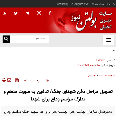
شنبه ۱۷ مرداد ۱۴۰۵
|
Saturday , 08 August 2026
از
و
ته
پزشکیان: خدمت بی‌منت و مشارکت مردمی، پایه حل مشکلات کشور است
ن
نو
کد خبر:
۸۸۲۸۱۳
تاریخ انتشار:
۱۵ اسفند ۱۴۰۴ - ۱۱:۵۸
صفحه نخست
»
اجتماعی
‍‍‍ پ
پ
تسهیل مراحل دفن شهدای جنگ/ تدفین به صورت منظم و
تدارک مراسم وداع برای شهدا
مدیرعامل سازمان بهشت زهرا: بهشت زهرا برای هر شهید جنگ مراسم وداع