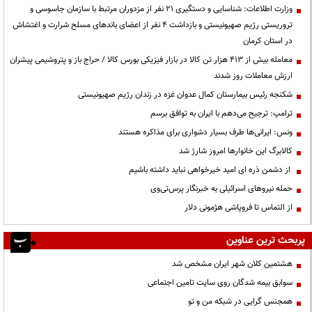
وزارت اطلاعات: شناسایی و دستگیری ۲۱ نفر از مزدوران مرتبط با سازمان جاسوسی و
تروریستی رژیم صهیونیستی و بازداشت ۴ نفر از اعضای باندهای مسلح شرارت و اغتشاش
در استان کرمان
معامله بیش از ۴۱۳ هزار تن کالا در بازار فیزیکی بورس کالا / حراج باز و پتروشیمی پیشران
ارزش معاملات روز شدند
شکنجه رئیس بیمارستان کمال عدوان غزه در زندان رژیم صهیونیستی
ترامپ: ترجیح می‌دهم با ایران به توافق برسم
ونس: ایرانی‌ها طرف بسیار دشواری برای مذاکره هستند
کالابرگ این خانوارها امروز شارژ شد
از دشمن ذره ای امید خیرخواهی نباید داشته باشیم
حمله نیروهای اسرائیلی به خبرنگار پرس‌تی‌وی
از التماس تا فروپاشی هژمونی دلار
پربحث ترین عناوین
هشتمین کلان شهر ایران مشخص شد
سوابق بیمه شدگان روی سایت تامین اجتماعی
همجنس گرایی در شبکه من و تو