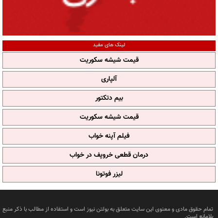
لینک های مفید
قیمت شیشه سکوریت
آلپاری
بیم دتکتور
قیمت شیشه سکوریت
فیلم آپنه خواب
درمان قطعی خروپف در خواب
لیزر فوتونا
تمام حقوق مادی و معنوی این سایت متعلق به بولتن نیوز است و استفاده از مطالب با ذکر منبع
بلامانع است.