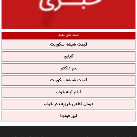
لینک های مفید
قیمت شیشه سکوریت
آلپاری
بیم دتکتور
قیمت شیشه سکوریت
فیلم آپنه خواب
درمان قطعی خروپف در خواب
لیزر فوتونا