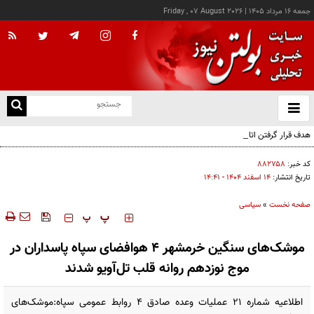
جمعه ۱۶ مرداد ۱۴۰۵
|
Friday , 07 August 2026
از
و
ته
هدف قرار گرفتن اتاق‌ فرماندهی مزدوران عربستان در یمن
ن
نو
کد خبر:
۸۸۲۷۵۸
تاریخ انتشار:
۱۴ اسفند ۱۴۰۴ - ۱۴:۴۱
صفحه نخست
»
سیاسی
‍‍‍ پ
پ
موشک‌های سنگین خرمشهر ۴ هوافضای سپاه پاسداران در
موج نوزدهم روانه قلب تل‌آویو شدند
اطلاعیه شماره ۲۱ عملیات وعده صادق ۴ روابط عمومی سپاه:موشک‌های