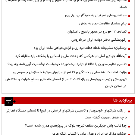
مطالبه برای شکستن انحصار پیمانکاری؛ نظارت دقیق بر واگذاری پروژه‌ها، راهکار مقابله با
فساد
حمله نیروهای اسرائیلی به خبرنگار پرس‌تی‌وی
پیام هشدار مقاومت یمن به ریاض
تصادف ۱۲ خودرو در محور یاسوج ـ اصفهان
رکوردشکنی دختر دونده ایران در بلاروس
پزشکیان: مشروطه نقطه عطف بیداری و آزادی‌خواهی ملت ایران بود
آیت‌الله جوادی آملی: با هرکس که وحدت ملی و اسلامی را بشکند، باید مقابله کرد
تقسیم غنایم مدیران یا دفاع از تولید؛ پشت‌پرده درخواست توقف یک آیین‌نامه چه بود؟
وزارت اطلاعات: شناسایی و دستگیری ۲۱ نفر از مزدوران مرتبط با سازمان جاسوسی و
تروریستی رژیم صهیونیستی و بازداشت ۴ نفر از اعضای باندهای مسلح شرارت و اغتشاش
در استان کرمان
پربازدید ها
از رانت‌ شرکتهای خودروساز و تاسیس شرکتهای تراستی در اروپا تا تسخیر دستگاه نظارتی
با چه هدفی صورت گرفته است
چرا قالب وافل جایگزین سقف تیرچه بلوک در پروژه‌های مدرن شده است؟
جزئیات مذاکرات ایران و عمان برای بازگشایی تنگه هرمز