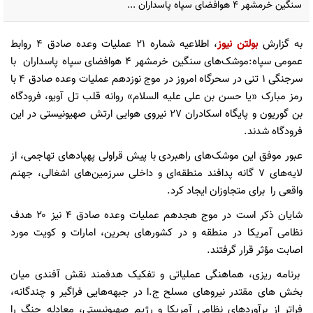
سنگین خرمشهر ۴ هوافضای سپاه پاسداران ...
به گزارش
بولتن نیوز
، اطلاعیه شماره ۲۱ عملیات وعده صادق ۴ روابط
عمومی سپاه:موشک‌های سنگین خرمشهر ۴ هوافضای سپاه پاسداران با
سرجنگی ۱ تنی در سحرگاه امروز در موج نوزدهم عملیات وعده صادق ۴ با
رمز مبارک «یا حسن بن علی علیه السلام» روانه قلب تل آویو، فرودگاه
بن گوریون و پایگاه اسکادران ۲۷ نیروی هوایی ارتش صهیونیستی در این
فرودگاه شدند.
عبور موفق این موشک‌های راهبردی با پیش قراولی پهپادهای تهاجمی، از
لایه‌های ۷ گانه پدافند منطقه‌ای و داخلی سرزمین‌های اشغالی، جهنم
واقعی را برای متجاوزان ایجاد کرد.
شایان ذکر است در موج هجدهم عملیات وعده صادق ۴ نیز ۲۰ هدف
نظامی آمریکا در منطقه و در کشورهای بحرین، امارات و کویت مورد
اصابت مؤثر قرار گرفتند.
برنامه ریزی، هماهنگی عملیاتی و تفکیک هدفمند نقش آفندی میان
بخش های مقتدر نیروهای مسلح ج.ا در جبهه‌هایی فراگیر و چندگانه،
فراتر از برآوردهای نظامی آمریکا و رژیم صهیونیستی، معادله جنگ را