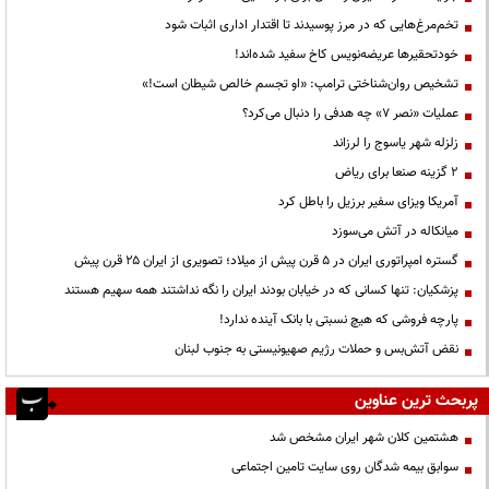
تخم‌مرغ‌هایی که در مرز پوسیدند تا اقتدار اداری اثبات شود
خودتحقیرها عریضه‌نویس کاخ سفید شده‌اند!
تشخیص روان‌شناختی ترامپ: «او تجسم خالص شیطان است!»
عملیات «نصر ۷» چه هدفی را دنبال می‌کرد؟
زلزله شهر یاسوج را لرزاند
۲ گزینه صنعا برای ریاض
آمریکا ویزای سفیر برزیل را باطل کرد
میانکاله در آتش می‌سوزد
گستره امپراتوری ایران در ۵ قرن پیش از میلاد؛ تصویری از ایران ۲۵ قرن پیش
پزشکیان: تنها کسانی که در خیابان بودند ایران را نگه نداشتند همه سهیم هستند
پارچه فروشی که هیچ نسبتی با بانک آینده ندارد!
نقض آتش‌بس و حملات رژیم صهیونیستی به جنوب لبنان
پربحث ترین عناوین
هشتمین کلان شهر ایران مشخص شد
سوابق بیمه شدگان روی سایت تامین اجتماعی