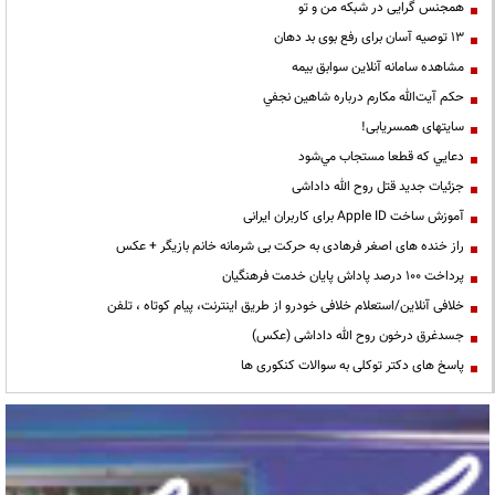
همجنس گرایی در شبکه من و تو
13 توصیه آسان برای رفع بوی بد دهان
مشاهده سامانه آنلاين سوابق بیمه
حكم آيت‌الله مكارم درباره شاهين نجفي
سایتهای همسریابی!
دعايي كه قطعا مستجاب مي‌شود
جزئیات جدید قتل روح الله داداشی
آموزش ساخت Apple ID برای کاربران ایرانی
راز خنده های اصغر فرهادی به حرکت بی شرمانه خانم بازیگر + عکس
پرداخت ۱۰۰ درصد پاداش پایان خدمت فرهنگیان
خلافی آنلاین/استعلام خلافی خودرو از طریق اینترنت، پیام کوتاه ، تلفن
جسدغرق درخون روح الله داداشی (عکس)
پاسخ های دکتر توکلی به سوالات کنکوری ها