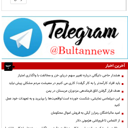
آخرین اخبار
هشدار حاجی دلیگانی درباره تغییر سهم دریای خزر و مخالفت با واگذاری امتیاز
باید افراد کارآمدتر را به کار گرفت/ کاری می کنیم در معیشت مردم مشکلی پیش نیاید
هدف قرار گرفتن اتاق‌ فرماندهی مزدوران عربستان در یمن
این دیپلماسی نمایشی، شکست خورده است/واقعیت‌ها را بپذیرید و به تعهدات خود عمل
کنید
امید مالباختگان رمزارز آبکی به فروش اموال محکومان
از التماس تا فروپاشی هژمونی دلار