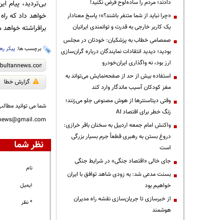
بی‌تردید، پیام ا
دادند؛ مردم را ساده‌لوح فرض نکنید!
خواهد داد که را
«چرا نباید از شما متنفر باشند؟»؛ پاسخ معنادار
برافراشته خواهد م
یک کاربر خارجی به قدرت و توانمندی ایرانیان
صمصامی خطاب به پزشکیان: خودتان در مجلس
برچسب ها:
پیکر ره
بودید؛ دیدید انتقادات نمایندگان درباره گران‌سازی
ارز بود، نه واگذاری ایران‌خودرو
استفاده بیش از حد از صفحه‌نمایش می‌تواند به
گزارش خطا
مغز کودکان آسیب ماندگار وارد کند
وقتی دیتاسنترها از هوش مصنوعی جلو می‌زنند؛
شما می توانید مطالب 
زنگ خطر برای اقتصاد AI
nnews@gmail.com
واکنش امام جمعه اردبیل به سخنان باقر خرازی:
دروغ بستن به رهبری قطعاً جرم بسیار بزرگی
نظر شما
است
جای خالی «اقتصاد جنگی» در شرایط جنگی
نام
بسنت مدعی شد: به زودی شاهد توافق با ایران
ایمیل
خواهیم بود
از خبرسازی تا جریان‌سازی نقشه راه مدیران
* نظر
هوشمند