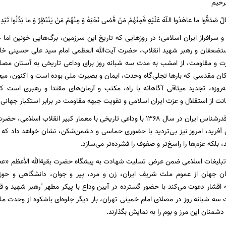
لرحیم
ٌ صَدَقُوا ما عاهَدُوا اللّهَ عَلَیْهِ فَمِنْهُمْ مَنْ قَضی نَحْبَهُ وَ مِنْهُمْ مَنْ یَنْتَظِرُ وَ ما بَدَّلُوا تَبْدِ
 سرافراز ایران اسلامی؛ در روزهایی که تاریخ این سرزمین، برگ‌هایی خونین اما 
مستضعفان و رهبر شهید انقلاب، حضرت آیت‌الله العظمی امام سید علی حسینی خا
زت و مقاومت، از امشب به مدت سه شبانه روز برای وداعی تاریخی به آستان مصل
ن مقدسی که بارها تجلی‌گاه وحدت، ایمان و بصیرت ملی بوده است و اکنون، میعادگ
ه‌روزه، تجدید میثاقی آگاهانه با راه، مکتب و آرمان‌های مقتدا و رهبری است
از استقلال و عزت ایران اسلامی و تقویت جبهه مقاومت در برابر استکبار جهانی 
همچنان‌که ملت قدرشناس ایران در سال ۱۳۶۸ با وداعی تاریخی با معمار کبیر ان
 آفرید، امروز نیز بی‌تردید با حضوری حماسی و دشمن‌شکن، نشان خواهد داد که شه
، بلکه عزم‌ها را راسخ‌تر و صفوف را فشرده‌تر می‌سازد.
بلیغات اسلامی ضمن عرض تسلیت شهادت به پیشگاه حضرت بقیة‌الله الأعظم «عجل 
ان جهان از عموم ملت شریف ایران، زن و مرد، پیر و جوان، دانشگاهی و حوزو
اقشار دعوت می‌کند با حضور گسترده در آیین وداع با پیکر مطهر "رهبر شهید و ق
 سه شبانه روز در مصلای امام خمینی تهران، بار دیگر جلوه‌ای باشکوه از وحدت ملی
 دشمنان این مرز و بوم را به نمایش بگذارند.