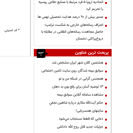
اتحادیه اروپا ۵ فرد مرتبط با صنایع دفاعی روسیه
را تحریم کرد
صدور بیش از ۹۰ درصد هدایت تحصیلی نهمی ها
اعتراف رسانه‌های خارجی به شکست ترامپ؛
* کد امنیتی
حاصل مجاهدت رسانه‌های انقلابی در مقابله با
دروغ‌پراکنی دشمنان
پربحث ترین عناوین
هشتمین کلان شهر ایران مشخص شد
سوابق بیمه شدگان روی سایت تامین اجتماعی
همجنس گرایی در شبکه من و تو
13 توصیه آسان برای رفع بوی بد دهان
مشاهده سامانه آنلاين سوابق بیمه
حكم آيت‌الله مكارم درباره شاهين نجفي
سایتهای همسریابی!
دعايي كه قطعا مستجاب مي‌شود
جزئیات جدید قتل روح الله داداشی