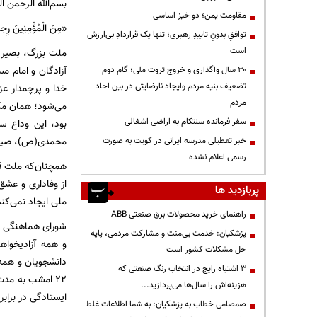
بسم‌الله الرحمن ا
مقاومت یمن؛ دو خیز اساسی
«مِنَ الْمُؤْمِنِینَ رِجال
توافقِ بدونِ تاییدِ رهبری؛ تنها یک قراردادِ بی‌ارزش
است
ملت بزرگ، بصیر و
آزادگان و امام 
۳۰ سال واگذاری و خروج ثروت ملی؛ گام دوم
تضعیف بنیه مردم وایجاد نارضایتی در بین احاد
خدا و پرچمدار ع
مردم
می‌شود؛ همان مکا
سفر فرمانده سنتکام به اراضی اشغالی
بود، این وداع س
محمدی(ص)، صیانت 
خبر تعطیلی مدرسه ایرانی در کویت به صورت
رسمی اعلام نشده
از وفاداری و عشق
پربازدید ها
ملی ایجاد نمی‌کند
راهنمای خرید محصولات برق صنعتی ABB
شورای هماهنگی ت
پزشکیان: خدمت بی‌منت و مشارکت مردمی، پایه
و همه آزادیخواه
حل مشکلات کشور است
دانشجویان و همه 
3 اشتباه رایج در انتخاب رنگ صنعتی که
۲۲ امشب به مدت
هزینه‌اش را سال‌ها می‌پردازید...
ایستادگی در برابر
صمصامی خطاب به پزشکیان: به شما اطلاعات غلط