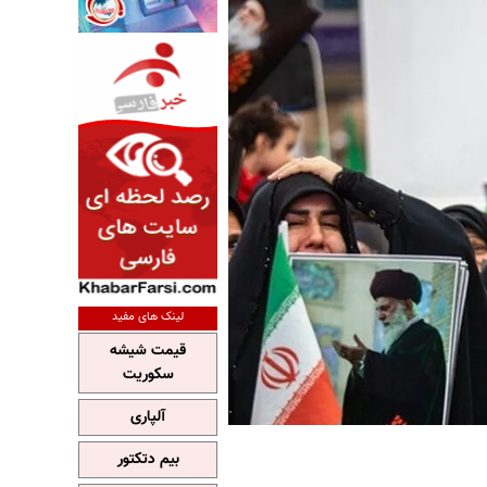
لینک های مفید
قیمت شیشه
سکوریت
آلپاری
بیم دتکتور