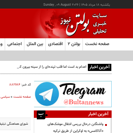
يکشنبه ۱۸ مرداد ۱۴۰۵
|
Sunday , 09 August 2026
صفحه نخست
بولتن ۲
اقتصادی
بین الملل
اجتماعی
ور
آخرین اخبار
اعدام بد است اما قلب تپنده‌ای را از سینه بیرون کشیدن نه!
کد خبر:
۸۸۲۶۸۴
صفحه نخست
»
سیاسی
آخرین اخبار
شورای هماهنگی تبلیغا
واشنگتن درحال بررسی انتقال موشک‌های
«آتاکامس» به اوکراین از طریق ترکیه