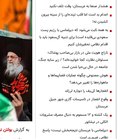
هشدار صنعا به عربستان: وقت تلف نکنید
اعدام بد است اما قلب تپنده‌ای را از سینه بیرون
کشیدن نه!
به همه ثابت می‌شود که دیپلماسی با رژیم پست
سعودی بی‌فایده است| برای تنبیه آل‌سعود باید با
اقدام نظامی تحقیرشان کنیم
تاراج هویت ملی در بازار بی‌صاحب پوشاک؛
مسئولان نظارت کجا خوابیده‌اند؟ / زیر سایه جنگ،
جامعه در حال بی‌حیا شدن است
هوش مصنوعی چگونه عملیات فضاپیماها و
ماهواره‌ها را تغییر می‌دهد؟
انفجارها کی‌یف را دوباره لرزاند
وقوع انفجار در تاسیسات گازی شهر جبیل
عربستان
یک کشته و ۱۲ مسموم به دنبال مصرف مشروبات
الکلی در نیشابور
به گزارش
بولتن نی
دیپلماسی با عربستان نتیجه‌بخش نیست؛ پاسخ
نظامی ضروری است