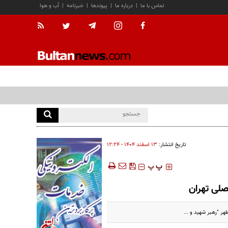
تماس با ما
|
درباره ما
|
پیوندها
|
خبرنامه
|
آب و هوا
تاریخ انتشار:
۱۳ اسفند ۱۴۰۴ - ۱۲:۲۴
‍‍‍ پ
پ
ر "رهبر شهید و ...