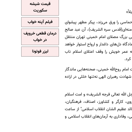
قیمت شیشه
سکوریت
یلاً»
حماسی را ورق می‌زند، پیکر مطهر پیشوای
فیلم آپنه خواب
منه‌ای(قدس سره الشریف)، آن عبد صالح
درمان قطعی خروپف
ی بزرگ مصلای امام خمینی تهران منتقل
در خواب
اه دل‌های داغدار و ارواح استوار خواهد
 که عمر خویش را وقف اعتلای اسلام ناب
لیزر فوتونا
کرد.
قلاب اسلامی، حضرت امام روح‌الله خمینی، صحنه‌هایی ماندگار
ادت رهبران الهی نه‌تنها خللی در اراده
الله تعالی فرجه الشریف» و امت اسلام
ی، کارگر و کشاورز، اصناف، فرهنگیان،
ائد عظیم الشان انقلاب اسلامی" از ساعت
، وفاداری به آرمان‌های انقلاب اسلامی و