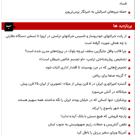
فساد
حمله نیروهای اسرائیلی به خبرنگار پرس‌تی‌وی
پربازدید ها
از رانت‌ شرکتهای خودروساز و تاسیس شرکتهای تراستی در اروپا تا تسخیر دستگاه نظارتی
با چه هدفی صورت گرفته است
چرا قالب وافل جایگزین سقف تیرچه بلوک در پروژه‌های مدرن شده است؟
تشخیص روان‌شناختی ترامپ: «او تجسم خالص شیطان است!»
تخم‌مرغ‌هایی که در مرز پوسیدند تا اقتدار اداری اثبات شود
۲ گزینه صنعا برای ریاض
گستره امپراتوری ایران در ۵ قرن پیش از میلاد؛ تصویری از ایران ۲۵ قرن پیش
میانکاله در آتش می‌سوزد
پزشکیان: تنها کسانی که در خیابان بودند ایران را نگه نداشتند همه سهیم هستند
زلزله شهر یاسوج را لرزاند
پارچه فروشی که هیچ نسبتی با بانک آینده ندارد!
نقض آتش‌بس و حملات رژیم صهیونیستی به جنوب لبنان
آمریکا ویزای سفیر برزیل را باطل کرد