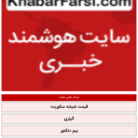
لینک های مفید
قیمت شیشه سکوریت
آلپاری
بیم دتکتور