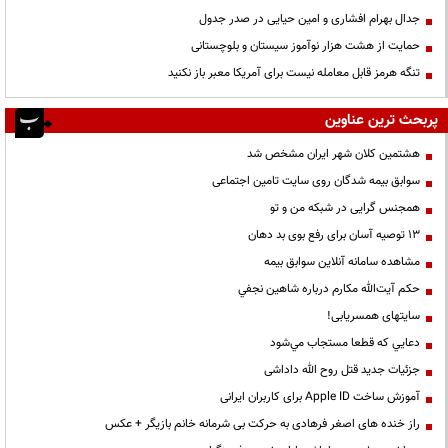
جدال بهرام افشاری و امین حیایی در صدر جدول
حمایت از هشت هزار نوآموز سیستان و بلوچستانی
تنگه هرمز قابل معامله نیست برای آمریکا معبر باز نکنید
پربحث ترین عناوین
هشتمین کلان شهر ایران مشخص شد
سوابق بیمه شدگان روی سایت تامین اجتماعی
همجنس گرایی در شبکه من و تو
13 توصیه آسان برای رفع بوی بد دهان
مشاهده سامانه آنلاين سوابق بیمه
حكم آيت‌الله مكارم درباره شاهين نجفي
سایتهای همسریابی!
دعايي كه قطعا مستجاب مي‌شود
جزئیات جدید قتل روح الله داداشی
آموزش ساخت Apple ID برای کاربران ایرانی
راز خنده های اصغر فرهادی به حرکت بی شرمانه خانم بازیگر + عکس