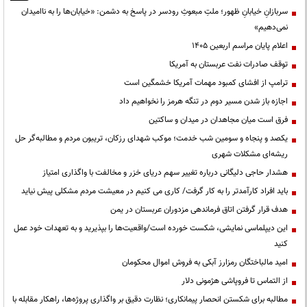
سربازانِ خیابانِ ظهور؛ ملتِ مبعوثِ رودسر در پاسخ به دشمن: «خیابان‌ها را به ناامیدان
نمی‌دهیم»
اعلام پایان مراسم اربعین ۱۴۰۵
توقف صادرات نفت عربستان به آمریکا
ترامپ از افشای کمبود مهمات آمریکا خشمگین است
اجازه باز شدن مسیر دوم در تنگه هرمز را نخواهیم داد
فرق است میان مجاهدان در میدان و ساکتین
یکصد و پنجاه و سومین شب خدمت؛ موکب شهدای رزکان، تریبون مردم و مطالبه‌گر حل
ریشه‌ای مشکلات شهری
هشدار حاجی دلیگانی درباره تغییر سهم دریای خزر و مخالفت با واگذاری امتیاز
باید افراد کارآمدتر را به کار گرفت/ کاری می کنیم در معیشت مردم مشکلی پیش نیاید
هدف قرار گرفتن اتاق‌ فرماندهی مزدوران عربستان در یمن
این دیپلماسی نمایشی، شکست خورده است/واقعیت‌ها را بپذیرید و به تعهدات خود عمل
کنید
امید مالباختگان رمزارز آبکی به فروش اموال محکومان
از التماس تا فروپاشی هژمونی دلار
مطالبه برای شکستن انحصار پیمانکاری؛ نظارت دقیق بر واگذاری پروژه‌ها، راهکار مقابله با