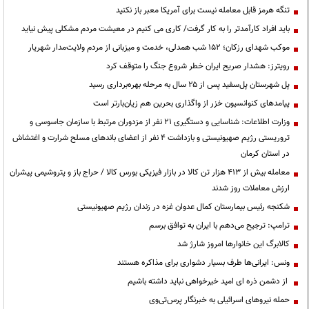
تنگه هرمز قابل معامله نیست برای آمریکا معبر باز نکنید
باید افراد کارآمدتر را به کار گرفت/ کاری می کنیم در معیشت مردم مشکلی پیش نیاید
موکب شهدای رزکان؛ ۱۵۲ شب همدلی، خدمت و میزبانی از مردم ولایت‌مدار شهریار
رویترز: هشدار صریح ایران خطر شروع جنگ را متوقف کرد
پل شهرستان پل‌سفید پس از ۲۵ سال به مرحله بهره‌برداری رسید
پیامدهای کنوانسیون خزر از واگذاری بحرین هم زیان‌بارتر است
وزارت اطلاعات: شناسایی و دستگیری ۲۱ نفر از مزدوران مرتبط با سازمان جاسوسی و
تروریستی رژیم صهیونیستی و بازداشت ۴ نفر از اعضای باندهای مسلح شرارت و اغتشاش
در استان کرمان
معامله بیش از ۴۱۳ هزار تن کالا در بازار فیزیکی بورس کالا / حراج باز و پتروشیمی پیشران
ارزش معاملات روز شدند
شکنجه رئیس بیمارستان کمال عدوان غزه در زندان رژیم صهیونیستی
ترامپ: ترجیح می‌دهم با ایران به توافق برسم
کالابرگ این خانوارها امروز شارژ شد
ونس: ایرانی‌ها طرف بسیار دشواری برای مذاکره هستند
از دشمن ذره ای امید خیرخواهی نباید داشته باشیم
حمله نیروهای اسرائیلی به خبرنگار پرس‌تی‌وی