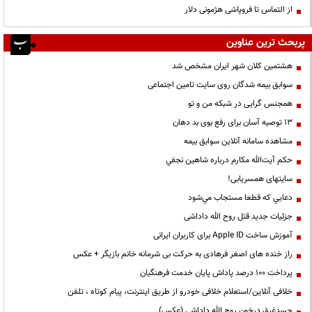
از التماس تا فروپاشی هژمونی دلار
پربحث ترین عناوین
هشتمین کلان شهر ایران مشخص شد
سوابق بیمه شدگان روی سایت تامین اجتماعی
همجنس گرایی در شبکه من و تو
13 توصیه آسان برای رفع بوی بد دهان
مشاهده سامانه آنلاين سوابق بیمه
حكم آيت‌الله مكارم درباره شاهين نجفي
سایتهای همسریابی!
دعايي كه قطعا مستجاب مي‌شود
جزئیات جدید قتل روح الله داداشی
آموزش ساخت Apple ID برای کاربران ایرانی
راز خنده های اصغر فرهادی به حرکت بی شرمانه خانم بازیگر + عکس
پرداخت ۱۰۰ درصد پاداش پایان خدمت فرهنگیان
خلافی آنلاین/استعلام خلافی خودرو از طریق اینترنت، پیام کوتاه ، تلفن
جسدغرق درخون روح الله داداشی (عکس)