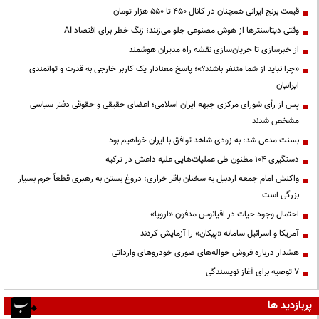
قیمت‌ برنج ایرانی همچنان در کانال ۴۵۰ تا ۵۵۰ هزار تومان
وقتی دیتاسنترها از هوش مصنوعی جلو می‌زنند؛ زنگ خطر برای اقتصاد AI
از خبرسازی تا جریان‌سازی نقشه راه مدیران هوشمند
«چرا نباید از شما متنفر باشند؟»؛ پاسخ معنادار یک کاربر خارجی به قدرت و توانمندی
ایرانیان
پس از رأی شورای مرکزی جبهه ایران اسلامی؛ اعضای حقیقی و حقوقی دفتر سیاسی
مشخص شدند
بسنت مدعی شد: به زودی شاهد توافق با ایران خواهیم بود
دستگیری ۱۰۴ مظنون طی عملیات‌هایی علیه داعش در ترکیه
واکنش امام جمعه اردبیل به سخنان باقر خرازی: دروغ بستن به رهبری قطعاً جرم بسیار
بزرگی است
احتمال وجود حیات در اقیانوس مدفون «اروپا»
آمریکا و اسرائیل سامانه «پیکان» را آزمایش کردند
هشدار درباره فروش حواله‌های صوری خودروهای وارداتی
۷ توصیه برای آغاز نویسندگی
پربازدید ها