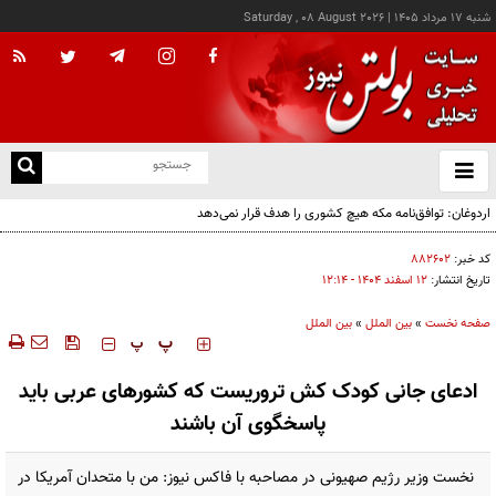
شنبه ۱۷ مرداد ۱۴۰۵
|
Saturday , 08 August 2026
از
و
ته
اردوغان: توافق‌نامه مکه هیچ کشوری را هدف قرار نمی‌دهد
ن
نو
کد خبر:
۸۸۲۶۰۲
تاریخ انتشار:
۱۲ اسفند ۱۴۰۴ - ۱۲:۱۴
صفحه نخست
»
بین الملل
»
بین الملل
‍‍‍ پ
پ
ادعای جانی کودک کش تروریست که کشورهای عربی باید
پاسخگوی آن باشند
نخست وزیر رژیم صهیونی در مصاحبه با فاکس نیوز: من با متحدان آمریکا در