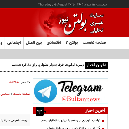
پنجشنبه ۱۵ مرداد ۱۴۰۵
|
Thursday , 06 August 2026
صفحه نخست
بولتن ۲
اقتصادی
بین الملل
اجتماعی
ور
آخرین اخبار
کد خبر:
۸۸۲۵۷۰
صفحه نخست
»
سیاسی
آخرین اخبار
روابط عمومی سپاه با اعلام اینکه در م
ترامپ: ترجیح می‌دهم با ایران به توافق برسم
گزارشی از حادثه دریایی در سواحل عمان