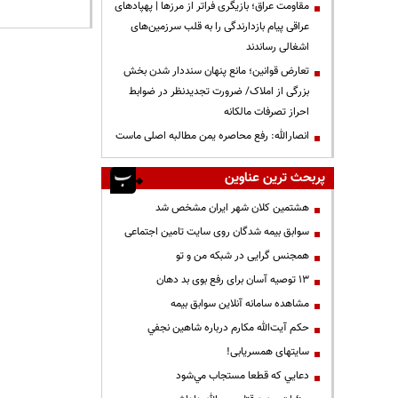
مقاومت عراق؛ بازیگری فراتر از مرزها | پهپادهای
عراقی پیام بازدارندگی را به قلب سرزمین‌های
اشغالی رساندند
تعارض قوانین؛ مانع پنهان سنددار شدن بخش
بزرگی از املاک/ ضرورت تجدیدنظر در ضوابط
احراز تصرفات مالکانه
انصارالله: رفع محاصره یمن مطالبه اصلی ماست
پربحث ترین عناوین
هشتمین کلان شهر ایران مشخص شد
سوابق بیمه شدگان روی سایت تامین اجتماعی
همجنس گرایی در شبکه من و تو
13 توصیه آسان برای رفع بوی بد دهان
مشاهده سامانه آنلاين سوابق بیمه
حكم آيت‌الله مكارم درباره شاهين نجفي
سایتهای همسریابی!
دعايي كه قطعا مستجاب مي‌شود