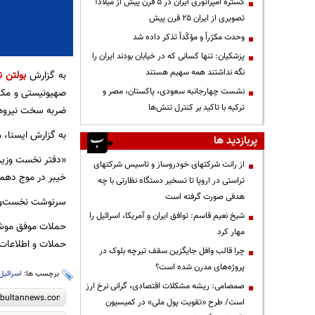
گستره امپراتوری ایران در ۵ قرن پیش از میلاد؛
تصویری از ایران ۲۵ قرن پیش
وحدت مکرّراً و مؤکّداً تذکر داده شد
پزشکیان: تنها کسانی که در خیابان بودند ایران را
نگه نداشتند همه سهیم هستند
به گزارش
بولتن ن
صهیونیستی و مکان
نشست چهارجانبه سعودی، پاکستان، مصر و
ترکیه با تاکید بر کنترل تنش‌ها
ضربه سخت نیروهای
به‌ گزارش ایسنا،
پربازدید ها
«دفتر نخست وزیر 
از رانت‌ شرکتهای خودروساز و تاسیس شرکتهای
خیبر در موج دهم،
تراستی در اروپا تا تسخیر دستگاه نظارتی با چه
هدفی صورت گرفته است
سرنوشت نخست‌وزیر
شیخ نعیم قاسم: توافق ایران و آمریکا، اسرائیل را
حملات موفق موشک
مهار کرد
حملات و اطلاعات 
چرا قالب وافل جایگزین سقف تیرچه بلوک در
پروژه‌های مدرن شده است؟
برچسب ها:
اسرائیل
صمصامی: ریشه مشکلات اقتصادی، گرانی نرخ ارز
است/ طرح «تقویت پول ملی» در کمیسیون