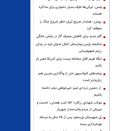
ونس: ایرانی‌ها طرف بسیار دشواری برای مذاکره
هستند
رویترز: هشدار صریح ایران خطر شروع جنگ را
متوقف کرد
گام جدید برای کاهش مصرف گاز در بخش خانگی
شکنجه رئیس بیمارستان کمال عدوان غزه در زندان
رژیم صهیونیستی
تنگه هرمز قابل معامله نیست برای آمریکا معبر باز
نکنید
پیامدهای کنوانسیون خزر از واگذاری بحرین هم
زیان‌بارتر است
از دشمن ذره ای امید خیرخواهی نباید داشته
باشیم
موکب شهدای رزکان؛ ۱۵۲ شب همدلی، خدمت و
میزبانی از مردم ولایت‌مدار شهریار
پل شهرستان پل‌سفید پس از ۲۵ سال به مرحله
بهره‌برداری رسید