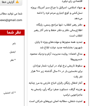
اقتصادی رأی نیاورد
گزارش خطا
جهاد اسلامی: اسرائیل با چراغ سبز آمریکا، پروژه
نسل‌کشی و کوچ اجباری مردم غزه را ادامه
شما می توانید مطالب 
می‌دهد
nnews@gmail.com
دفتر رهبر انقلاب: تنها مراجع رسمی، پایگاه
اطلاع‌رسانی دفتر و دفتر حفظ و نشر آثار رهبر
نظر شما
انقلاب است
تمدید همه مجوزها و مهلت‌های ویژه تا پایان
نام
شهریور؛ بخشنامه جدید دولت ابلاغ شد
ایمیل
مدالِ اعتماد؛ روایت مدیریت آرام و نزدیک محمود
خسروی‌وفا
* نظر
سقوط تاریخی نرخ تولد در ایران؛ شمار نوزادان
برای نخستین بار در ۶۰ سال گذشته زیر ۹۰۰ هزار
نفر رفت
آغاز انتقال رایگان زائران اتباع خارجی به مرز چذابه
هزینه گزاف، دستاورد صفر؛ برگه رأی، پاسخی به
* کد امنیتی
ماجراجویی ترامپ
‌امنیت شغلی، مطالبه اصلی نیروهای شرکتی است