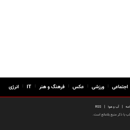
اجتماعی
|
ورزشی
|
عکس
|
فرهنگ و هنر
|
IT
|
انرژی
|
|
امه
آب و هوا
RSS
 با ذکر منبع بلامانع است.