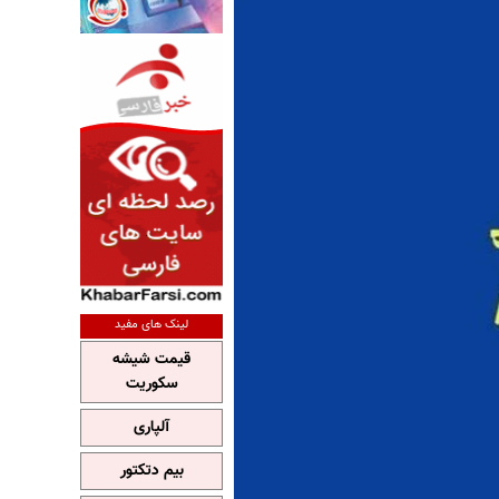
لینک های مفید
قیمت شیشه
سکوریت
آلپاری
بیم دتکتور