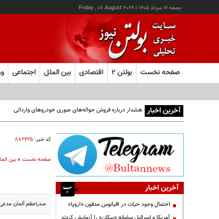
جمعه ۱۶ مرداد ۱۴۰۵
|
Friday , 07 August 2026
صفحه نخست
بولتن ۲
اقتصادی
بین الملل
اجتماعی
ور
آخرین اخبار
هشدار درباره فروش حواله‌های صوری خودروهای وارداتی
کد خبر:
۸۸۲۴۲۵
صفحه نخست
»
بین المل
آخرین اخبار
صدراعظم آلمان مدعی ش
احتمال وجود حیات در اقیانوس مدفون «اروپا»
آمریکا و اسرائیل سامانه «پیکان» را آزمایش کردند