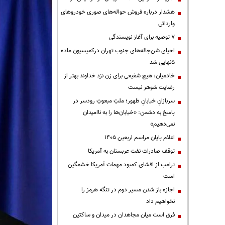
هشدار درباره فروش حواله‌های صوری خودروهای
وارداتی
۷ توصیه برای آغاز نویسندگی
احیای شن‌چاله‌های جنوب تهران درکمیسیون ماده
۵نهایی شد
خادمیان: هیچ شفیعی برای زن نزد خداوند بهتر از
رضایت شوهر نیست
سربازانِ خیابانِ ظهور؛ ملتِ مبعوثِ رودسر در
پاسخ به دشمن: «خیابان‌ها را به ناامیدان
نمی‌دهیم»
اعلام پایان مراسم اربعین ۱۴۰۵
توقف صادرات نفت عربستان به آمریکا
ترامپ از افشای کمبود مهمات آمریکا خشمگین
است
اجازه باز شدن مسیر دوم در تنگه هرمز را
نخواهیم داد
فرق است میان مجاهدان در میدان و ساکتین