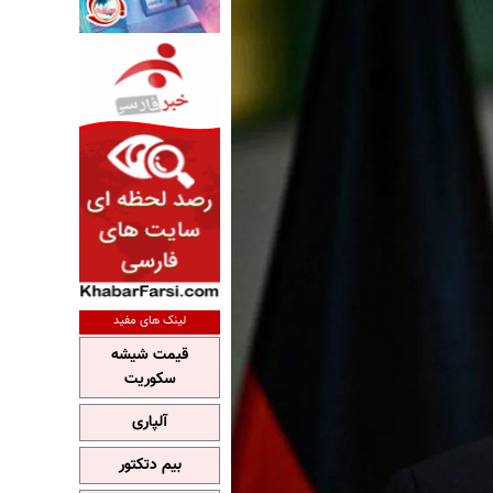
لینک های مفید
قیمت شیشه
سکوریت
آلپاری
بیم دتکتور