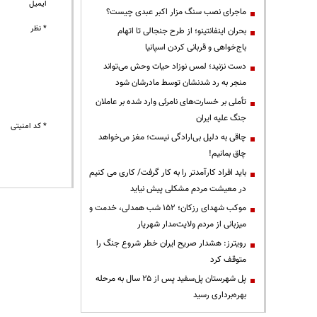
ایمیل
ماجرای نصب سنگ مزار اکبر عبدی چیست؟
* نظر
بحران اینفانتینو؛ از طرح جنجالی تا اتهام
باج‌خواهی و قربانی کردن اسپانیا
دست نزنید؛ لمس نوزاد حیات وحش می‌تواند
منجر به رد شدنشان توسط مادرشان شود
تأملی بر خسارت‌های نامرئی وارد شده بر عاملان
جنگ علیه ایران
* کد امنیتی
چاقی به دلیل بی‌ارادگی نیست؛ مغز می‌خواهد
چاق بمانیم!
باید افراد کارآمدتر را به کار گرفت/ کاری می کنیم
در معیشت مردم مشکلی پیش نیاید
موکب شهدای رزکان؛ ۱۵۲ شب همدلی، خدمت و
میزبانی از مردم ولایت‌مدار شهریار
رویترز: هشدار صریح ایران خطر شروع جنگ را
متوقف کرد
پل شهرستان پل‌سفید پس از ۲۵ سال به مرحله
بهره‌برداری رسید