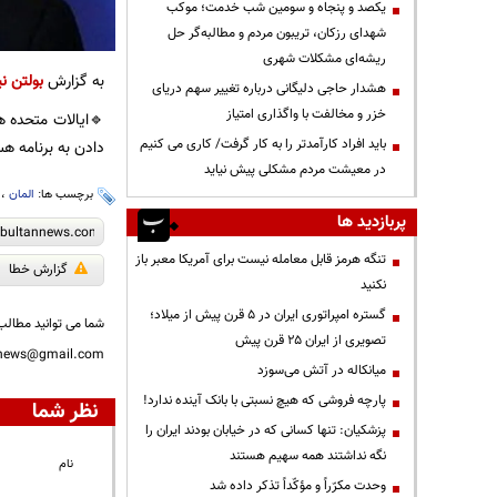
یکصد و پنجاه و سومین شب خدمت؛ موکب
شهدای رزکان، تریبون مردم و مطالبه‌گر حل
ریشه‌ای مشکلات شهری
به گزارش
بولتن نی
هشدار حاجی دلیگانی درباره تغییر سهم دریای
خزر و مخالفت با واگذاری امتیاز
🔹ایالات متحده هف
باید افراد کارآمدتر را به کار گرفت/ کاری می کنیم
دادن به برنامه ه
در معیشت مردم مشکلی پیش نیاید
برچسب ها:
المان
،
پربازدید ها
تنگه هرمز قابل معامله نیست برای آمریکا معبر باز
گزارش خطا
نکنید
گستره امپراتوری ایران در ۵ قرن پیش از میلاد؛
شما می توانید مطالب 
تصویری از ایران ۲۵ قرن پیش
nnews@gmail.com
میانکاله در آتش می‌سوزد
پارچه فروشی که هیچ نسبتی با بانک آینده ندارد!
نظر شما
پزشکیان: تنها کسانی که در خیابان بودند ایران را
نگه نداشتند همه سهیم هستند
نام
وحدت مکرّراً و مؤکّداً تذکر داده شد