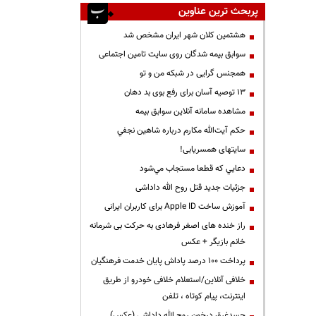
پربحث ترین عناوین
هشتمین کلان شهر ایران مشخص شد
سوابق بیمه شدگان روی سایت تامین اجتماعی
همجنس گرایی در شبکه من و تو
13 توصیه آسان برای رفع بوی بد دهان
مشاهده سامانه آنلاين سوابق بیمه
حكم آيت‌الله مكارم درباره شاهين نجفي
سایتهای همسریابی!
دعايي كه قطعا مستجاب مي‌شود
جزئیات جدید قتل روح الله داداشی
آموزش ساخت Apple ID برای کاربران ایرانی
راز خنده های اصغر فرهادی به حرکت بی شرمانه
خانم بازیگر + عکس
پرداخت ۱۰۰ درصد پاداش پایان خدمت فرهنگیان
خلافی آنلاین/استعلام خلافی خودرو از طریق
اینترنت، پیام کوتاه ، تلفن
جسدغرق درخون روح الله داداشی (عکس)