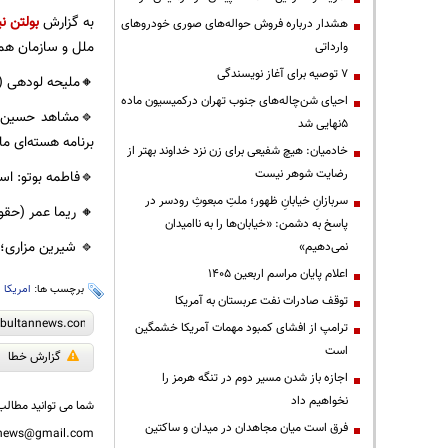
به گزارش
بولتن نی
هشدار درباره فروش حواله‌های صوری خودروهای
ملل و سازمان همکا
وارداتی
۷ توصیه برای آغاز نویسندگی
​🔸ملیحه لودهی (س
احیای شن‌چاله‌های جنوب تهران درکمیسیون ماده
🔹مشاهد حسین سی
۵نهایی شد
برنامه هسته‌ای م
خادمیان: هیچ شفیعی برای زن نزد خداوند بهتر از
رضایت شوهر نیست
🔹فاطمه بوتو: اس
سربازانِ خیابانِ ظهور؛ ملتِ مبعوثِ رودسر در
🔸 ریما عمر (حقو
پاسخ به دشمن: «خیابان‌ها را به ناامیدان
🔹 شیرین مزاری؛ س
نمی‌دهیم»
اعلام پایان مراسم اربعین ۱۴۰۵
برچسب ها:
امریکا
،
توقف صادرات نفت عربستان به آمریکا
ترامپ از افشای کمبود مهمات آمریکا خشمگین
است
گزارش خطا
اجازه باز شدن مسیر دوم در تنگه هرمز را
نخواهیم داد
شما می توانید مطالب 
فرق است میان مجاهدان در میدان و ساکتین
nnews@gmail.com