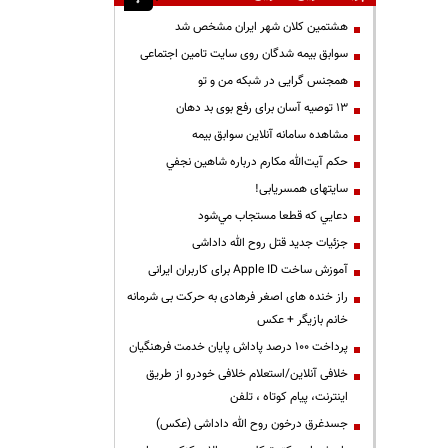
هشتمین کلان شهر ایران مشخص شد
سوابق بیمه شدگان روی سایت تامین اجتماعی
همجنس گرایی در شبکه من و تو
13 توصیه آسان برای رفع بوی بد دهان
مشاهده سامانه آنلاين سوابق بیمه
حكم آيت‌الله مكارم درباره شاهين نجفي
سایتهای همسریابی!
دعايي كه قطعا مستجاب مي‌شود
جزئیات جدید قتل روح الله داداشی
آموزش ساخت Apple ID برای کاربران ایرانی
راز خنده های اصغر فرهادی به حرکت بی شرمانه
خانم بازیگر + عکس
پرداخت ۱۰۰ درصد پاداش پایان خدمت فرهنگیان
خلافی آنلاین/استعلام خلافی خودرو از طریق
اینترنت، پیام کوتاه ، تلفن
جسدغرق درخون روح الله داداشی (عکس)