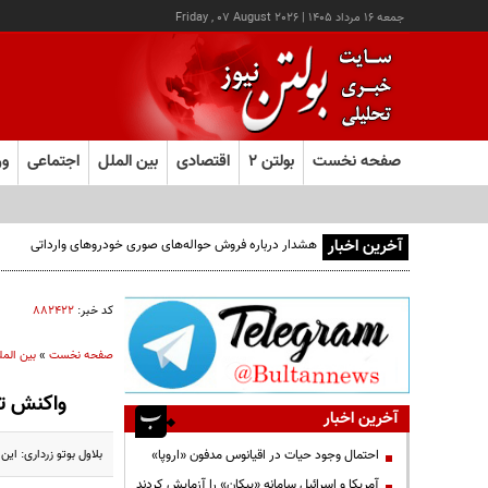
جمعه ۱۶ مرداد ۱۴۰۵
|
Friday , 07 August 2026
صفحه نخست
بولتن ۲
اقتصادی
بین الملل
اجتماعی
ور
آخرین اخبار
هشدار درباره فروش حواله‌های صوری خودروهای وارداتی
کد خبر:
۸۸۲۴۲۲
صفحه نخست
»
بین المل
واکنش تن
آخرین اخبار
بلاول بوتو زرداری: ای
احتمال وجود حیات در اقیانوس مدفون «اروپا»
آمریکا و اسرائیل سامانه «پیکان» را آزمایش کردند