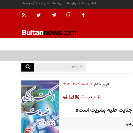
تماس با ما
|
درباره ما
|
پیوندها
|
خبرنامه
|
آب و هوا
تاریخ انتشار:
۰۹ اسفند ۱۴۰۴ - ۲۲:۱۳
‍‍‍ پ
پ
ن جنایت علیه بشریت است»
های...