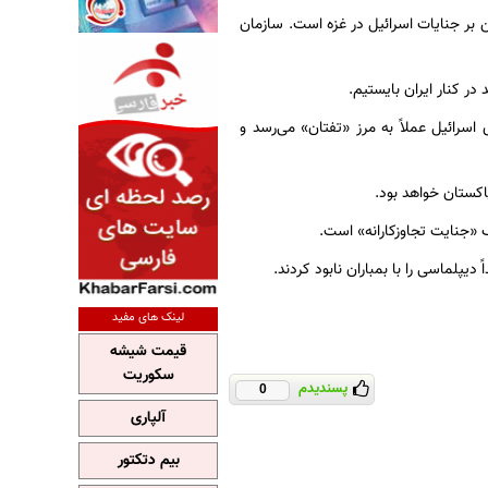
ن بر جنایات اسرائیل در غزه است. سازمان
در کنار ایران بایستیم.
رائیل عملاً به مرز «تفتان» می‌رسد و
اکستان خواهد بود.
 «جنایت تجاوزکارانه» است.
دیپلماسی را با بمباران نابود کردند.
لینک های مفید
قیمت شیشه
سکوریت
پسندیدم
0
آلپاری
بیم دتکتور