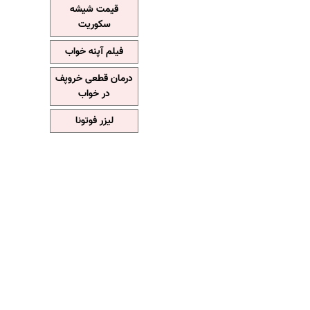
قیمت شیشه
سکوریت
فیلم آپنه خواب
درمان قطعی خروپف
در خواب
لیزر فوتونا