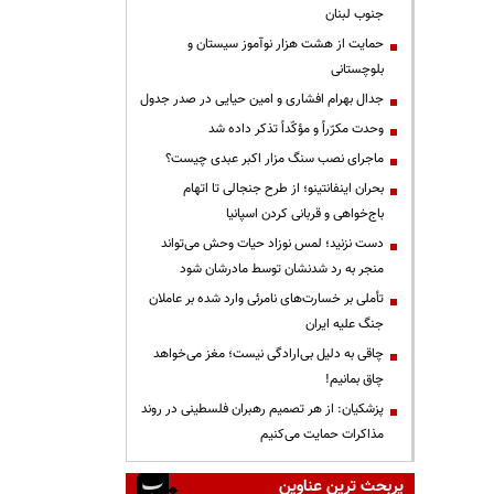
جنوب لبنان
حمایت از هشت هزار نوآموز سیستان و
بلوچستانی
جدال بهرام افشاری و امین حیایی در صدر جدول
وحدت مکرّراً و مؤکّداً تذکر داده شد
ماجرای نصب سنگ مزار اکبر عبدی چیست؟
بحران اینفانتینو؛ از طرح جنجالی تا اتهام
باج‌خواهی و قربانی کردن اسپانیا
دست نزنید؛ لمس نوزاد حیات وحش می‌تواند
منجر به رد شدنشان توسط مادرشان شود
تأملی بر خسارت‌های نامرئی وارد شده بر عاملان
جنگ علیه ایران
چاقی به دلیل بی‌ارادگی نیست؛ مغز می‌خواهد
چاق بمانیم!
پزشکیان: از هر تصمیم رهبران فلسطینی در روند
مذاکرات حمایت می‌کنیم
پربحث ترین عناوین