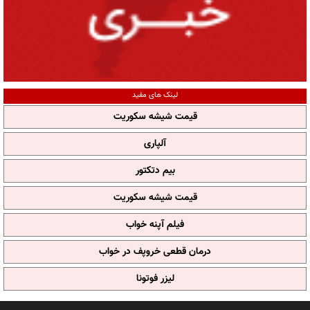
لینک های مفید
قیمت شیشه سکوریت
آلپاری
بیم دتکتور
قیمت شیشه سکوریت
فیلم آپنه خواب
درمان قطعی خروپف در خواب
لیزر فوتونا