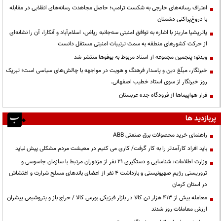
اعتراف رسانه‌های خارجی به شکست ترامپ؛ حاصل مجاهدت رسانه‌های انقلابی در مقابله
با دروغ‌پراکنی دشمنان
پاتریشیا مارینز با اشاره به توافق امنیتی سه‌جانبه ریاض، اسلام‌آباد و آنکارا، آن را نشانه‌ای
از حرکت کشورهای منطقه به سمت ترتیبات امنیتی مستقل دانست
ویدئو؛ پنجمین مجموعه از اسناد مربوط به یوفوها منتشر شد
خبرنگار، مبلّغ دین و پاسدار فرهنگ و هویت در مواجهه با چالش‌های سیاسی است؛ تبریک
روز خبرنگار از سوی استاد خطیب اصفهانی.
فرار هواپیماها از فرودگاه جده عربستان
پربازدید ها
راهنمای خرید محصولات برق صنعتی ABB
باید افراد کارآمدتر را به کار گرفت/ کاری می کنیم در معیشت مردم مشکلی پیش نیاید
وزارت اطلاعات: شناسایی و دستگیری ۲۱ نفر از مزدوران مرتبط با سازمان جاسوسی و
تروریستی رژیم صهیونیستی و بازداشت ۴ نفر از اعضای باندهای مسلح شرارت و اغتشاش
در استان کرمان
معامله بیش از ۴۱۳ هزار تن کالا در بازار فیزیکی بورس کالا / حراج باز و پتروشیمی پیشران
ارزش معاملات روز شدند