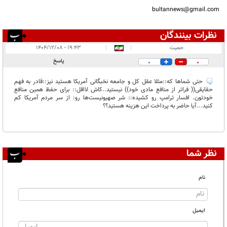
bultannews@gmail.com
نظرات بینندگان
انتشار یافته:
۱
حمیت
|
|
۱۹:۴۳ - ۱۴۰۴/۱۲/۰۸
در انتظار بررسی:
پاسخ
0
0
غیر قابل انتشار:
حتی شماها که::مثلا عقل کل و جامعه نخبگانی آمریکا هستید نیز::قادر به فهم
حقایقی(( فراتر از منافع مادی خود)) نیستید..کاش لااقل:: برای حفظ همین منافع
خودتون. افسار ترامپ رو کشیده:: شر صهیونیست‌ها رو: از سر مردم آمریکا کم
کنید...آیا حاضر به پرداخت این هزینه هستید؟؟
نظر شما
نام
ایمیل