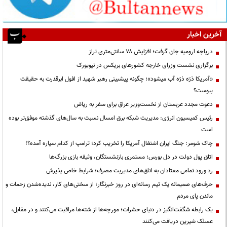
آخرین اخبار
دریاچه ارومیه جان گرفت؛ افزایش ۷۸ سانتی‌متری تراز
برگزاری نشست وزرای خارجه کشورهای بریکس در نیویورک
«آمریکا ذرّه ذرّه آب میشود»؛ چگونه پیشبینی رهبر شهید از افول ابرقدرت به حقیقت
پیوست؟
دعوت مجدد عربستان از نخست‌وزیر عراق برای سفر به ریاض
رئیس کمیسیون انرژی: مدیریت شبکه برق امسال نسبت به سال‌های گذشته موفق‌تر بوده
است
چاک شومر: جنگ ایران اشتغال آمریکا را تخریب کرد؛ ترامپ از کدام سیاره آمده؟!
اتاق پول دولت در دل بورس؛ مستمری بازنشستگان، وثیقه بازی بزرگ‌ها
رد ورود تمامی معتادان به اتاق‌های مدیریت مصرف؛ شرایط خاص پذیرش
حرف‌های صمیمانه یک تیم رسانه‌ای در روز خبرنگار؛ از سختی‌های کار، ندیده‌شدن زحمات و
ماندن پای مردم
یک رابطه شگفت‌انگیز در دنیای حشرات؛ مورچه‌ها از شته‌ها مراقبت می‌کنند و در مقابل،
عسلک شیرین دریافت می‌کنند