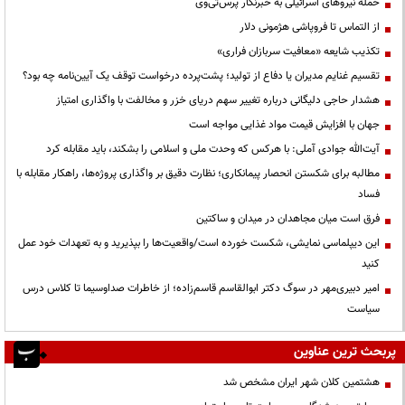
حمله نیروهای اسرائیلی به خبرنگار پرس‌تی‌وی
از التماس تا فروپاشی هژمونی دلار
تکذیب شایعه «معافیت سربازان فراری»
تقسیم غنایم مدیران یا دفاع از تولید؛ پشت‌پرده درخواست توقف یک آیین‌نامه چه بود؟
هشدار حاجی دلیگانی درباره تغییر سهم دریای خزر و مخالفت با واگذاری امتیاز
جهان با افزایش قیمت مواد غذایی مواجه است
آیت‌الله جوادی آملی: با هرکس که وحدت ملی و اسلامی را بشکند، باید مقابله کرد
مطالبه برای شکستن انحصار پیمانکاری؛ نظارت دقیق بر واگذاری پروژه‌ها، راهکار مقابله با
فساد
فرق است میان مجاهدان در میدان و ساکتین
این دیپلماسی نمایشی، شکست خورده است/واقعیت‌ها را بپذیرید و به تعهدات خود عمل
کنید
امیر دبیری‌مهر در سوگ دکتر ابوالقاسم قاسم‌زاده؛ از خاطرات صداوسیما تا کلاس درس
سیاست
پربحث ترین عناوین
هشتمین کلان شهر ایران مشخص شد