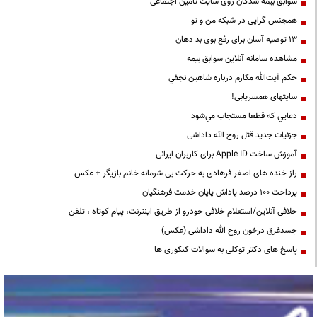
سوابق بیمه شدگان روی سایت تامین اجتماعی
همجنس گرایی در شبکه من و تو
13 توصیه آسان برای رفع بوی بد دهان
مشاهده سامانه آنلاين سوابق بیمه
حكم آيت‌الله مكارم درباره شاهين نجفي
سایتهای همسریابی!
دعايي كه قطعا مستجاب مي‌شود
جزئیات جدید قتل روح الله داداشی
آموزش ساخت Apple ID برای کاربران ایرانی
راز خنده های اصغر فرهادی به حرکت بی شرمانه خانم بازیگر + عکس
پرداخت ۱۰۰ درصد پاداش پایان خدمت فرهنگیان
خلافی آنلاین/استعلام خلافی خودرو از طریق اینترنت، پیام کوتاه ، تلفن
جسدغرق درخون روح الله داداشی (عکس)
پاسخ های دکتر توکلی به سوالات کنکوری ها