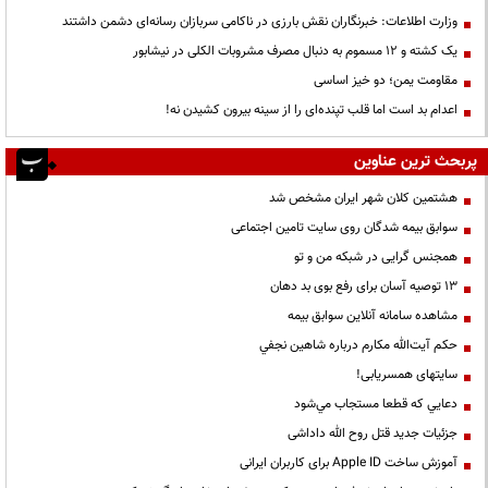
وزارت اطلاعات: خبرنگاران نقش بارزی در ناکامی سربازان رسانه‌ای دشمن داشتند
یک کشته و ۱۲ مسموم به دنبال مصرف مشروبات الکلی در نیشابور
مقاومت یمن؛ دو خیز اساسی
اعدام بد است اما قلب تپنده‌ای را از سینه بیرون کشیدن نه!
پربحث ترین عناوین
هشتمین کلان شهر ایران مشخص شد
سوابق بیمه شدگان روی سایت تامین اجتماعی
همجنس گرایی در شبکه من و تو
13 توصیه آسان برای رفع بوی بد دهان
مشاهده سامانه آنلاين سوابق بیمه
حكم آيت‌الله مكارم درباره شاهين نجفي
سایتهای همسریابی!
دعايي كه قطعا مستجاب مي‌شود
جزئیات جدید قتل روح الله داداشی
آموزش ساخت Apple ID برای کاربران ایرانی