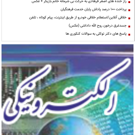
راز خنده های اصغر فرهادی به حرکت بی شرمانه خانم بازیگر + عکس
پرداخت ۱۰۰ درصد پاداش پایان خدمت فرهنگیان
خلافی آنلاین/استعلام خلافی خودرو از طریق اینترنت، پیام کوتاه ، تلفن
جسدغرق درخون روح الله داداشی (عکس)
پاسخ های دکتر توکلی به سوالات کنکوری ها