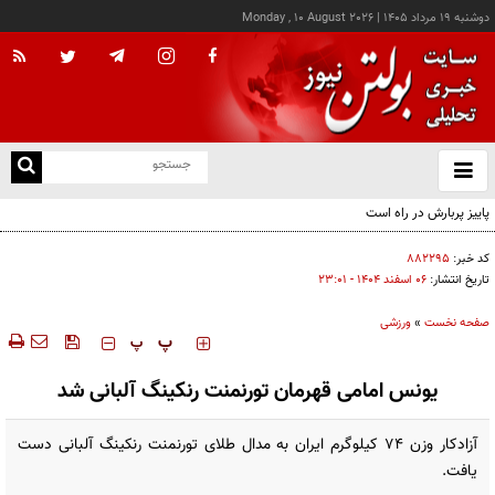
دوشنبه ۱۹ مرداد ۱۴۰۵
|
Monday , 10 August 2026
از
و
ته
ن
نو
کد خبر:
۸۸۲۲۹۵
تاریخ انتشار:
۰۶ اسفند ۱۴۰۴ - ۲۳:۰۱
صفحه نخست
»
ورزشی
‍‍‍ پ
پ
یونس امامی قهرمان تورنمنت رنکینگ آلبانی شد
آزادکار وزن ۷۴ کیلوگرم ایران به مدال طلای تورنمنت رنکینگ آلبانی دست
یافت.