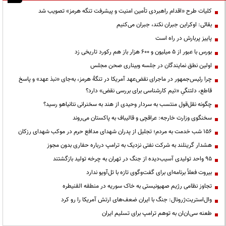
کلیات طرح «اقدام راهبردی تأمین امنیت و پیشرفت تنگه هرمز» تصویب شد
بقائی: اوکراین جبران نکند، جبران می‌کنیم
پاییز پربارش در راه است
بورس با عبور از ۵ میلیون و ۶۰۰ هزار باز هم رکورد تاریخی زد
اولین نطق نمایندگان در جلسه وبیناری صحن مجلس
چرا رئیس‌جمهور در ماجرای نقض‌عهد آمریکا در تنگهٔ هرمز، به‌جای «نبذ عهد» و پاسخ
قاطع، دلتنگیِ «تیم کارشناسی برای بررسی نقض» دارد؟
چگونه نقل‌قول منتسب به سردار وحیدی از هند به سخنرانی نتانیاهو رسید؟
سخنگوی وزارت خارجه: عراقچی و قالیباف به پاکستان می‌روند
۱۵۶ شب خدمت به مردم؛ تجلیل از پدران شهدای مدافع حرم در موکب شهدای رزکان
هشدار گرینلند به شرکت نفتی نزدیک به ترامپ درباره حفاری بدون مجوز
95 واحد تولیدی آسیب‌دیده از جنگ در تهران به چرخه تولید بازگشتند
بیروت فعلاً برنامه‌ای برای گفت‌وگوی تازه با تل‌آویو ندارد
تجاوز نظامی رژیم صهیونیستی به خاک سوریه در منطقه القنیطره
وال‌استریت‌ژرونال: جنگ با ایران ضعف‌های ارتش آمریکا را رو کرد
طعنه سی‌ان‌ان به توهم ترامپ برای تسلیم ایران