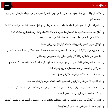
پربازدید ها
۳۰ سال واگذاری و خروج ثروت ملی؛ گام دوم تضعیف بنیه مردم وایجاد نارضایتی در بین
احاد مردم
با اعتراف یکی از متهمان، ابعاد تازه‌ای از پرونده ربایش و قتل حمیدرضا رجب‌زاده آشکار شد
آغاز یک سلسله‌کلیپ ۱۰ قسمتی با محور «جهاد اقتصادی»؛ از ریشه‌یابی مشکلات تا
راهکارهایی که می‌تواند مسیر اقتصاد کشور را تغییر دهد
توافقِ بدونِ تاییدِ رهبری؛ تنها یک قراردادِ بی‌ارزش است
ریمـدان؛ مرزی گرفتار در صف، کمبود زیرساخت و ضعف هماهنگی دستگاه‌ها / ۳ هزار
کامیون در انتظار، رانندگان بدون حتی یک سرویس بهداشتی!
تایید هشدارهای گذشته بولتن نیوز توسط سخنگوی قوه قضائیه در خصوص کارت های
بارزگانی و اجاره ای که به بحران ارزی رسیده اند
بسته اینترنت رایگان برای خبرنگاران فعال شد
ذوالقدر: تا آمریکا رفتارش را تصحیح نکند، تنگه هرمز باز نخواهد شد
تاراج هویت ملی در بازار بی‌صاحب پوشاک؛ مسئولان نظارت کجا خوابیده‌اند؟ / زیر سایه
جنگ، جامعه در حال بی‌حیا شدن است
دیدار و گفتگوی رئیس‌جمهور با رهبر معظم انقلاب درباره مسائل اقتصادی و نظامی کشور
غریبه به دادمون نمی‌رسه؛ ایرانی بخریم!