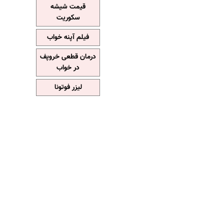
قیمت شیشه
سکوریت
فیلم آپنه خواب
درمان قطعی خروپف
در خواب
لیزر فوتونا