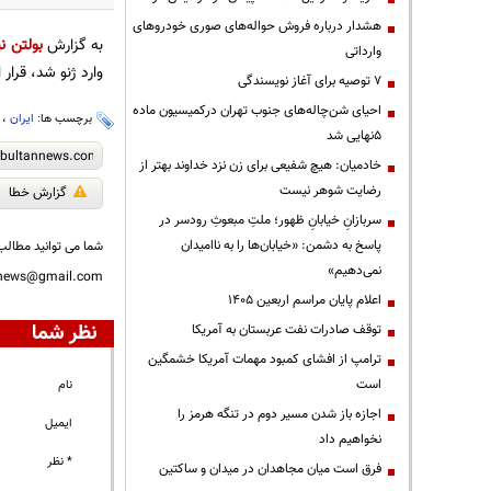
هشدار درباره فروش حواله‌های صوری خودروهای
به گزارش
بولتن نی
وارداتی
وارد ژنو شد، قرار
۷ توصیه برای آغاز نویسندگی
احیای شن‌چاله‌های جنوب تهران درکمیسیون ماده
برچسب ها:
ایران
،
۵نهایی شد
خادمیان: هیچ شفیعی برای زن نزد خداوند بهتر از
رضایت شوهر نیست
گزارش خطا
سربازانِ خیابانِ ظهور؛ ملتِ مبعوثِ رودسر در
پاسخ به دشمن: «خیابان‌ها را به ناامیدان
شما می توانید مطالب 
نمی‌دهیم»
nnews@gmail.com
اعلام پایان مراسم اربعین ۱۴۰۵
نظر شما
توقف صادرات نفت عربستان به آمریکا
ترامپ از افشای کمبود مهمات آمریکا خشمگین
است
نام
اجازه باز شدن مسیر دوم در تنگه هرمز را
ایمیل
نخواهیم داد
* نظر
فرق است میان مجاهدان در میدان و ساکتین