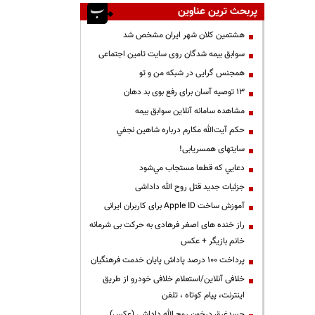
پربحث ترین عناوین
هشتمین کلان شهر ایران مشخص شد
سوابق بیمه شدگان روی سایت تامین اجتماعی
همجنس گرایی در شبکه من و تو
13 توصیه آسان برای رفع بوی بد دهان
مشاهده سامانه آنلاين سوابق بیمه
حكم آيت‌الله مكارم درباره شاهين نجفي
سایتهای همسریابی!
دعايي كه قطعا مستجاب مي‌شود
جزئیات جدید قتل روح الله داداشی
آموزش ساخت Apple ID برای کاربران ایرانی
راز خنده های اصغر فرهادی به حرکت بی شرمانه
خانم بازیگر + عکس
پرداخت ۱۰۰ درصد پاداش پایان خدمت فرهنگیان
خلافی آنلاین/استعلام خلافی خودرو از طریق
اینترنت، پیام کوتاه ، تلفن
جسدغرق درخون روح الله داداشی (عکس)