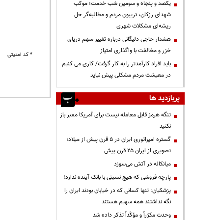
یکصد و پنجاه و سومین شب خدمت؛ موکب
شهدای رزکان، تریبون مردم و مطالبه‌گر حل
ریشه‌ای مشکلات شهری
هشدار حاجی دلیگانی درباره تغییر سهم دریای
خزر و مخالفت با واگذاری امتیاز
* کد امنیتی
باید افراد کارآمدتر را به کار گرفت/ کاری می کنیم
در معیشت مردم مشکلی پیش نیاید
پربازدید ها
تنگه هرمز قابل معامله نیست برای آمریکا معبر باز
نکنید
گستره امپراتوری ایران در ۵ قرن پیش از میلاد؛
تصویری از ایران ۲۵ قرن پیش
میانکاله در آتش می‌سوزد
پارچه فروشی که هیچ نسبتی با بانک آینده ندارد!
پزشکیان: تنها کسانی که در خیابان بودند ایران را
نگه نداشتند همه سهیم هستند
وحدت مکرّراً و مؤکّداً تذکر داده شد