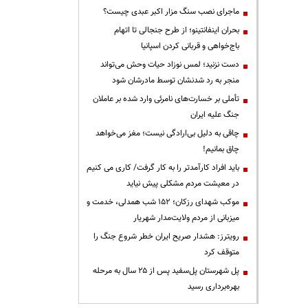
ماجرای نصب سنگ مزار اکبر عبدی چیست؟
بحران اینفانتینو؛ از طرح جنجالی تا اتهام
باج‌خواهی و قربانی کردن اسپانیا
دست نزنید؛ لمس نوزاد حیات وحش می‌تواند
منجر به رد شدنشان توسط مادرشان شود
تأملی بر خسارت‌های نامرئی وارد شده بر عاملان
جنگ علیه ایران
چاقی به دلیل بی‌ارادگی نیست؛ مغز می‌خواهد
چاق بمانیم!
باید افراد کارآمدتر را به کار گرفت/ کاری می کنیم
در معیشت مردم مشکلی پیش نیاید
موکب شهدای رزکان؛ ۱۵۲ شب همدلی، خدمت و
میزبانی از مردم ولایت‌مدار شهریار
رویترز: هشدار صریح ایران خطر شروع جنگ را
متوقف کرد
پل شهرستان پل‌سفید پس از ۲۵ سال به مرحله
بهره‌برداری رسید