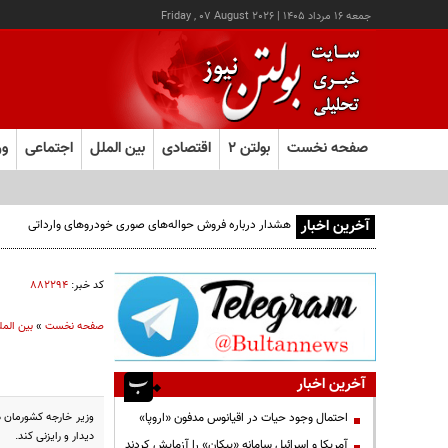
جمعه ۱۶ مرداد ۱۴۰۵
|
Friday , 07 August 2026
صفحه نخست
بولتن ۲
اقتصادی
بین الملل
اجتماعی
ور
آخرین اخبار
هشدار درباره فروش حواله‌های صوری خودروهای وارداتی
کد خبر:
۸۸۲۲۹۴
صفحه نخست
»
بین المل
آخرین اخبار
وزیر خارجه کشورمان د
احتمال وجود حیات در اقیانوس مدفون «اروپا»
دیدار و رایزنی کند.
آمریکا و اسرائیل سامانه «پیکان» را آزمایش کردند