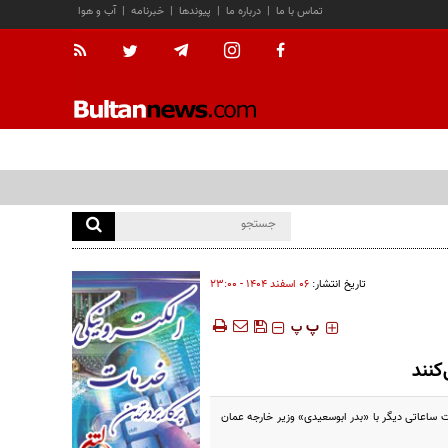
تماس با ما
|
درباره ما
|
پیوندها
|
خبرنامه
|
آب و هوا
تاریخ انتشار:
۰۶ اسفند ۱۴۰۴ - ۲۳:۰۰
‍‍‍ پ
پ
کنند
ت ساعاتی دیگر با «بدر ابوسعیدی» وزیر خارجه عمان