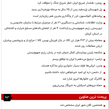
رویترز: هشدار صریح ایران خطر شروع جنگ را متوقف کرد
پل شهرستان پل‌سفید پس از ۲۵ سال به مرحله بهره‌برداری رسید
پیامدهای کنوانسیون خزر از واگذاری بحرین هم زیان‌بارتر است
وزارت اطلاعات: شناسایی و دستگیری ۲۱ نفر از مزدوران مرتبط با سازمان جاسوسی و
تروریستی رژیم صهیونیستی و بازداشت ۴ نفر از اعضای باندهای مسلح شرارت و اغتشاش
در استان کرمان
معامله بیش از ۴۱۳ هزار تن کالا در بازار فیزیکی بورس کالا / حراج باز و پتروشیمی پیشران
ارزش معاملات روز شدند
شکنجه رئیس بیمارستان کمال عدوان غزه در زندان رژیم صهیونیستی
ترامپ: ترجیح می‌دهم با ایران به توافق برسم
ونس: ایرانی‌ها طرف بسیار دشواری برای مذاکره هستند
از دشمن ذره ای امید خیرخواهی نباید داشته باشیم
کالابرگ این خانوارها امروز شارژ شد
حمله نیروهای اسرائیلی به خبرنگار پرس‌تی‌وی
پربحث ترین عناوین
هشتمین کلان شهر ایران مشخص شد