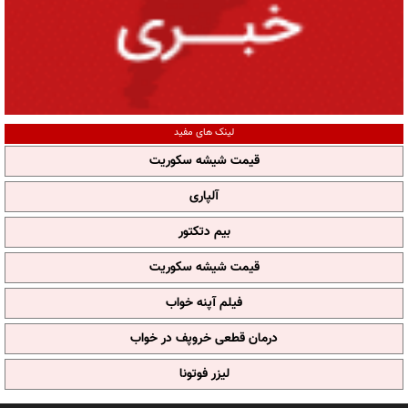
لینک های مفید
قیمت شیشه سکوریت
آلپاری
بیم دتکتور
قیمت شیشه سکوریت
فیلم آپنه خواب
درمان قطعی خروپف در خواب
لیزر فوتونا