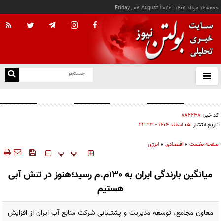
جمعه ۱۶ مرداد ۱۴۰۵
|
Friday , 07 August 2026
از
و
ته
کالابرگ این خانوارها امروز شارژ شد
ن
نو
کد خبر:
۸۸۲۲۳۸
تاریخ انتشار:
۰۵ اسفند ۱۴۰۴ - ۲۲:۳۳
صفحه نخست
»
اقتصادی
»
انرژی
‍‍‍ پ
پ
میانگین بارندگی ایران به 130م.م رسید؛هنوز در تنش ‌آبی
هستیم
معاون مجامع، توسعه مدیریت و پشتیبانی شرکت منابع آب ایران از افزایش