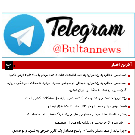
آخرین اخبار
صمصامی خطاب به پزشکیان: به شما اطلاعات غلط دادند؛ مردم را ساده‌لوح فرض نکنید!
صمصامی خطاب به پزشکیان: خودتان در مجلس بودید؛ دیدید انتقادات نمایندگان درباره
گران‌سازی ارز بود، نه واگذاری ایران‌خودرو
پزشکیان: خدمت بی‌منت و مشارکت مردمی، پایه حل مشکلات کشور است
قیمت‌ برنج ایرانی همچنان در کانال ۴۵۰ تا ۵۵۰ هزار تومان
وقتی دیتاسنترها از هوش مصنوعی جلو می‌زنند؛ زنگ خطر برای اقتصاد AI
از خبرسازی تا جریان‌سازی نقشه راه مدیران هوشمند
«چرا نباید از شما متنفر باشند؟»؛ پاسخ معنادار یک کاربر خارجی به قدرت و توانمندی