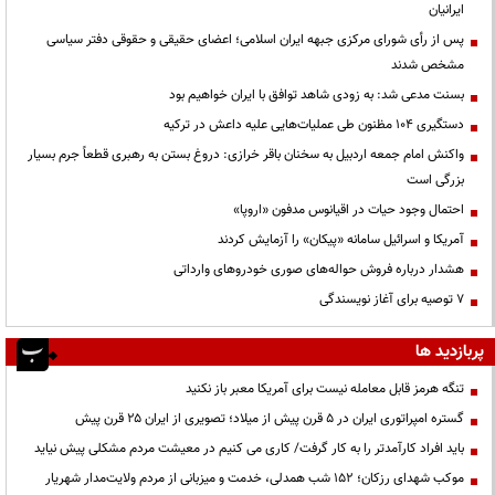
ایرانیان
پس از رأی شورای مرکزی جبهه ایران اسلامی؛ اعضای حقیقی و حقوقی دفتر سیاسی
مشخص شدند
بسنت مدعی شد: به زودی شاهد توافق با ایران خواهیم بود
دستگیری ۱۰۴ مظنون طی عملیات‌هایی علیه داعش در ترکیه
واکنش امام جمعه اردبیل به سخنان باقر خرازی: دروغ بستن به رهبری قطعاً جرم بسیار
بزرگی است
احتمال وجود حیات در اقیانوس مدفون «اروپا»
آمریکا و اسرائیل سامانه «پیکان» را آزمایش کردند
هشدار درباره فروش حواله‌های صوری خودروهای وارداتی
۷ توصیه برای آغاز نویسندگی
پربازدید ها
تنگه هرمز قابل معامله نیست برای آمریکا معبر باز نکنید
گستره امپراتوری ایران در ۵ قرن پیش از میلاد؛ تصویری از ایران ۲۵ قرن پیش
باید افراد کارآمدتر را به کار گرفت/ کاری می کنیم در معیشت مردم مشکلی پیش نیاید
موکب شهدای رزکان؛ ۱۵۲ شب همدلی، خدمت و میزبانی از مردم ولایت‌مدار شهریار