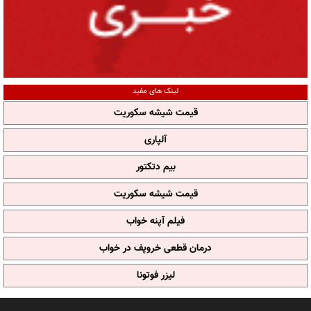
لینک های مفید
قیمت شیشه سکوریت
آلپاری
بیم دتکتور
قیمت شیشه سکوریت
فیلم آپنه خواب
درمان قطعی خروپف در خواب
لیزر فوتونا