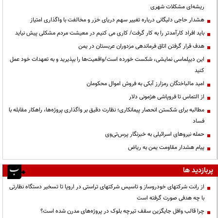
ریشه‌ای مشکلات شهری
هشدار حاجی دلیگانی درباره تغییر سهم دریای خزر و مخالفت با واگذاری امتیاز
باید افراد کارآمدتر را به کار گرفت/ کاری می کنیم در معیشت مردم مشکلی پیش نیاید
هدف قرار گرفتن اتاق‌ فرماندهی مزدوران عربستان در یمن
این دیپلماسی نمایشی، شکست خورده است/واقعیت‌ها را بپذیرید و به تعهدات خود عمل
کنید
امید مالباختگان رمزارز آبکی به فروش اموال محکومان
از التماس تا فروپاشی هژمونی دلار
مطالبه برای شکستن انحصار پیمانکاری؛ نظارت دقیق بر واگذاری پروژه‌ها، راهکار مقابله با
فساد
حمله نیروهای اسرائیلی به خبرنگار پرس‌تی‌وی
پیام هشدار مقاومت یمن به ریاض
پربازدید ها
از رانت‌ شرکتهای خودروساز و تاسیس شرکتهای تراستی در اروپا تا تسخیر دستگاه نظارتی
با چه هدفی صورت گرفته است
چرا قالب وافل جایگزین سقف تیرچه بلوک در پروژه‌های مدرن شده است؟