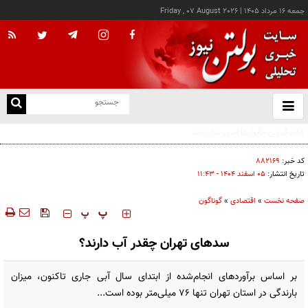
جمعه ۱۶ مرداد ۱۴۰۵
|
Friday , 07 August 2026
از
و
ته
درخواست شرکت گاز مازندران برای آمادگی مشترکان دربرابر زمستان
ن
نو
کد خبر:
۸۸۲۱۶۹
تاریخ انتشار:
۰۵ اسفند ۱۴۰۴ - ۱۱:۴۳
صفحه نخست
»
اقتصادی
»
گوناگون
‍‍‍ پ
پ
سدهای تهران چقدر آب دارند؟
بر اساس برآوردهای انجام‌شده از ابتدای سال آبی جاری تاکنون، میزان
بارندگی در استان تهران تنها ۷۶ میلی‌متر بوده است...