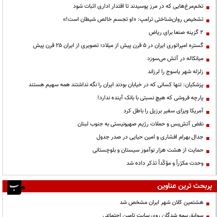
تخم‌مرغ‌هایی که در مرز پوسیدند تا اقتدار اداری اثبات شود
تشخیص روان‌شناختی ترامپ: «او تجسم خالص شیطان است!»
۲ گزینه صنعا برای ریاض
گستره امپراتوری ایران در ۵ قرن پیش از میلاد؛ تصویری از ایران ۲۵ قرن پیش
میانکاله در آتش می‌سوزد
زلزله شهر یاسوج را لرزاند
پزشکیان: تنها کسانی که در خیابان بودند ایران را نگه نداشتند همه سهیم هستند
پارچه فروشی که هیچ نسبتی با بانک آینده ندارد!
آمریکا ویزای سفیر برزیل را باطل کرد
نقض آتش‌بس و حملات رژیم صهیونیستی به جنوب لبنان
جدال بهرام افشاری و امین حیایی در صدر جدول
حمایت از هشت هزار نوآموز سیستان و بلوچستانی
وحدت مکرّراً و مؤکّداً تذکر داده شد
پربحث ترین عناوین
هشتمین کلان شهر ایران مشخص شد
سوابق بیمه شدگان روی سایت تامین اجتماعی