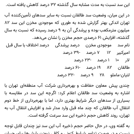
این سد نسبت به مدت مشابه سال گذشته ۳۲ درصد کاهش یافته است.
در این میان، وضعیت سد طالقان نسبت به سایر سدهای تأمین‌کننده آب
تهران اندکی بهتر گزارش شده به طوری که موجودی مخزن این سد ۸۲
میلیون مترمکعب بوده و پرشدگی آن به ۹ درصد رسیده که نسبت به سال
گذشته، افزایش ۶۱ درصدی حجم مخزن را نشان می‌دهد.
نام سد موجودی مخزن درصد پرشدگی درصد اختلاف با سال قبل
امیرکبیر ۱۲ ۷ درصد -۳۹ درصد
لار ۱۰ ۱ درصد -۲۳ درصد
طالقان ۸۲ ۱۹ درصد -۶۱ درصد
لتیان-ماملو ۲۸ ۹ درصد -۳۲ درصد
چندی پیش معاون حفاظت و بهره‌برداری شرکت آب منطقه‌ای تهران با
اشاره به وضعیت سد طالقان اعلام کرد: اگرچه این سد در مقایسه با
بسیاری از سدهای دیگر شرایط بهتری دارد، اما با بهره‌برداری از خط دوم
انتقال آب طالقان که چند ماه قبل وارد مدار شد و افزایش انتقال آب به
تهران، روند کاهش حجم ذخیره این سد سرعت گرفته است.
به گفته وی، در حال حاضر حجم ذخیره آب این سد نیز چندان قابل توجه
نیست و در صورت تداوم شرایط کنونی و کافی نبودن بارش‌ها برای جبران