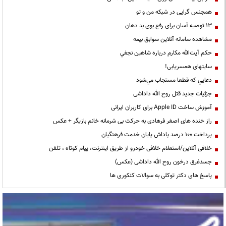
همجنس گرایی در شبکه من و تو
13 توصیه آسان برای رفع بوی بد دهان
مشاهده سامانه آنلاين سوابق بیمه
حكم آيت‌الله مكارم درباره شاهين نجفي
سایتهای همسریابی!
دعايي كه قطعا مستجاب مي‌شود
جزئیات جدید قتل روح الله داداشی
آموزش ساخت Apple ID برای کاربران ایرانی
راز خنده های اصغر فرهادی به حرکت بی شرمانه خانم بازیگر + عکس
پرداخت ۱۰۰ درصد پاداش پایان خدمت فرهنگیان
خلافی آنلاین/استعلام خلافی خودرو از طریق اینترنت، پیام کوتاه ، تلفن
جسدغرق درخون روح الله داداشی (عکس)
پاسخ های دکتر توکلی به سوالات کنکوری ها