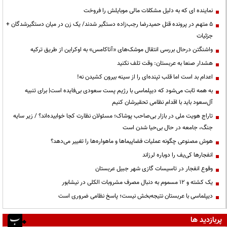
نماینده ای که به دلیل مشکلات مالی موبایلش را فروخت
۵ متهم در پرونده قتل حمیدرضا رجب‌زاده دستگیر شدند/ یک زن در میان دستگیرشدگان +
جزئیات
واشنگتن درحال بررسی انتقال موشک‌های «آتاکامس» به اوکراین از طریق ترکیه
هشدار صنعا به عربستان: وقت تلف نکنید
اعدام بد است اما قلب تپنده‌ای را از سینه بیرون کشیدن نه!
به همه ثابت می‌شود که دیپلماسی با رژیم پست سعودی بی‌فایده است| برای تنبیه
آل‌سعود باید با اقدام نظامی تحقیرشان کنیم
تاراج هویت ملی در بازار بی‌صاحب پوشاک؛ مسئولان نظارت کجا خوابیده‌اند؟ / زیر سایه
جنگ، جامعه در حال بی‌حیا شدن است
هوش مصنوعی چگونه عملیات فضاپیماها و ماهواره‌ها را تغییر می‌دهد؟
انفجارها کی‌یف را دوباره لرزاند
وقوع انفجار در تاسیسات گازی شهر جبیل عربستان
یک کشته و ۱۲ مسموم به دنبال مصرف مشروبات الکلی در نیشابور
دیپلماسی با عربستان نتیجه‌بخش نیست؛ پاسخ نظامی ضروری است
پربازدید ها