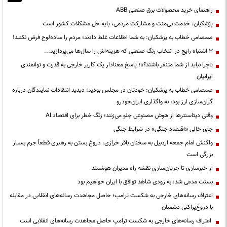
راهنمای خرید محصولات برق صنعتی ABB
پزشکیان: خدمت بی‌منت و مشارکت مردمی، پایه حل مشکلات کشور است
صمصامی خطاب به پزشکیان: به شما اطلاعات غلط دادند؛ مردم را ساده‌لوح فرض نکنید!
3 اشتباه رایج در انتخاب رنگ صنعتی که هزینه‌اش را سال‌ها می‌پردازید...
«چرا نباید از شما متنفر باشند؟»؛ پاسخ معنادار یک کاربر خارجی به قدرت و توانمندی
ایرانیان
صمصامی خطاب به پزشکیان: خودتان در مجلس بودید؛ دیدید انتقادات نمایندگان درباره
گران‌سازی ارز بود، نه واگذاری ایران‌خودرو
وقتی دیتاسنترها از هوش مصنوعی جلو می‌زنند؛ زنگ خطر برای اقتصاد AI
جای خالی «اقتصاد جنگی» در شرایط جنگی
واکنش امام جمعه اردبیل به سخنان باقر خرازی: دروغ بستن به رهبری قطعاً جرم بسیار
بزرگی است
از خبرسازی تا جریان‌سازی نقشه راه مدیران هوشمند
بسنت مدعی شد: به زودی شاهد توافق با ایران خواهیم بود
اعتراف رسانه‌های خارجی به شکست ترامپ؛ حاصل مجاهدت رسانه‌های انقلابی در مقابله
با دروغ‌پراکنی دشمنان
اعتراف رسانه‌های خارجی به شکست ترامپ حاصل مجاهدت رسانه‌های انقلابی است