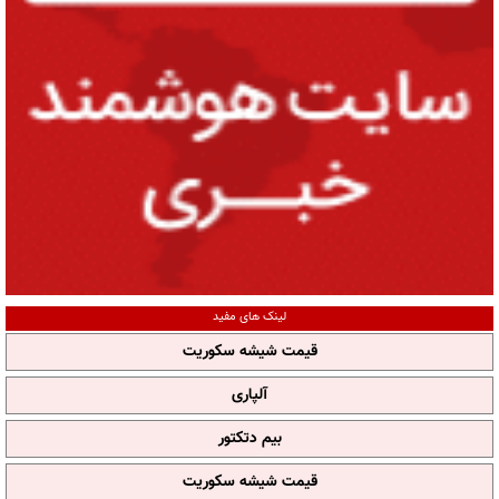
لینک های مفید
قیمت شیشه سکوریت
آلپاری
بیم دتکتور
قیمت شیشه سکوریت