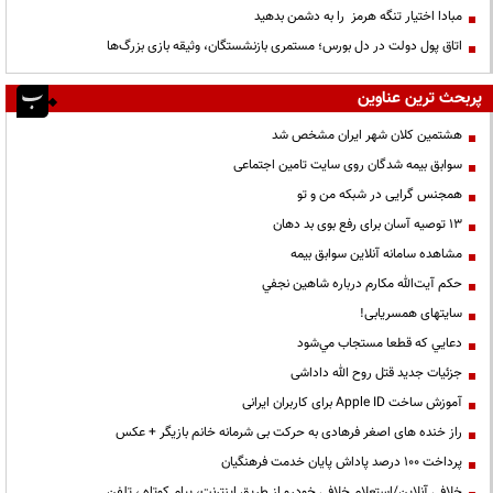
مبادا اختیار تنگه هرمز را به دشمن بدهید
اتاق پول دولت در دل بورس؛ مستمری بازنشستگان، وثیقه بازی بزرگ‌ها
پربحث ترین عناوین
هشتمین کلان شهر ایران مشخص شد
سوابق بیمه شدگان روی سایت تامین اجتماعی
همجنس گرایی در شبکه من و تو
13 توصیه آسان برای رفع بوی بد دهان
مشاهده سامانه آنلاين سوابق بیمه
حكم آيت‌الله مكارم درباره شاهين نجفي
سایتهای همسریابی!
دعايي كه قطعا مستجاب مي‌شود
جزئیات جدید قتل روح الله داداشی
آموزش ساخت Apple ID برای کاربران ایرانی
راز خنده های اصغر فرهادی به حرکت بی شرمانه خانم بازیگر + عکس
پرداخت ۱۰۰ درصد پاداش پایان خدمت فرهنگیان
خلافی آنلاین/استعلام خلافی خودرو از طریق اینترنت، پیام کوتاه ، تلفن