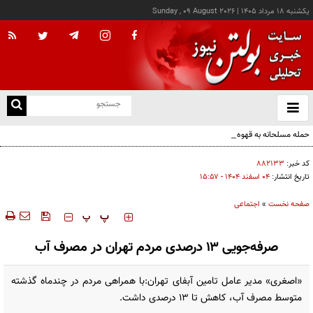
يکشنبه ۱۸ مرداد ۱۴۰۵
|
Sunday , 09 August 2026
از
و
ته
حمله مسلحانه به قهوه‌خانه‌ای در زاهدان؛ ۲ نفر جان باختند
ن
نو
کد خبر:
۸۸۲۱۳۳
تاریخ انتشار:
۰۴ اسفند ۱۴۰۴ - ۱۵:۵۷
صفحه نخست
»
اجتماعی
‍‍‍ پ
پ
صرفه‌جویی ۱۳ درصدی مردم تهران در مصرف آب
«اصغری» مدیر عامل تامین آبفای تهران:با همراهی مردم در چندماه گذشته
متوسط مصرف آب، کاهش تا ۱۳ درصدی داشت.