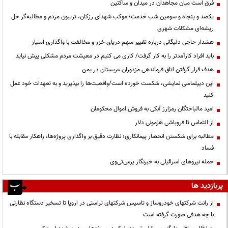
فرق است میان مجاهدان در میدان و ساکتین
یکصد و پنجاه و سومین شب خدمت؛ موکب شهدای رزکان، تریبون مردم و مطالبه‌گر حل
ریشه‌ای مشکلات شهری
هشدار حاجی دلیگانی درباره تغییر سهم دریای خزر و مخالفت با واگذاری امتیاز
باید افراد کارآمدتر را به کار گرفت/ کاری می کنیم در معیشت مردم مشکلی پیش نیاید
هدف قرار گرفتن اتاق‌ فرماندهی مزدوران عربستان در یمن
این دیپلماسی نمایشی، شکست خورده است/واقعیت‌ها را بپذیرید و به تعهدات خود عمل
کنید
امید مالباختگان رمزارز آبکی به فروش اموال محکومان
از التماس تا فروپاشی هژمونی دلار
مطالبه برای شکستن انحصار پیمانکاری؛ نظارت دقیق بر واگذاری پروژه‌ها، راهکار مقابله با
فساد
حمله نیروهای اسرائیلی به خبرنگار پرس‌تی‌وی
پربازدید ها
از رانت‌ شرکتهای خودروساز و تاسیس شرکتهای تراستی در اروپا تا تسخیر دستگاه نظارتی
با چه هدفی صورت گرفته است