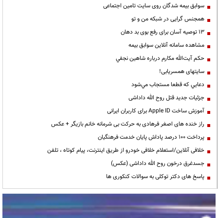
سوابق بیمه شدگان روی سایت تامین اجتماعی
همجنس گرایی در شبکه من و تو
13 توصیه آسان برای رفع بوی بد دهان
مشاهده سامانه آنلاين سوابق بیمه
حكم آيت‌الله مكارم درباره شاهين نجفي
سایتهای همسریابی!
دعايي كه قطعا مستجاب مي‌شود
جزئیات جدید قتل روح الله داداشی
آموزش ساخت Apple ID برای کاربران ایرانی
راز خنده های اصغر فرهادی به حرکت بی شرمانه خانم بازیگر + عکس
پرداخت ۱۰۰ درصد پاداش پایان خدمت فرهنگیان
خلافی آنلاین/استعلام خلافی خودرو از طریق اینترنت، پیام کوتاه ، تلفن
جسدغرق درخون روح الله داداشی (عکس)
پاسخ های دکتر توکلی به سوالات کنکوری ها