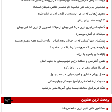
چرا قالب وافل جایگزین سقف تیرچه بلوک در پروژه‌های مدرن شده است؟
تشخیص روان‌شناختی ترامپ: «او تجسم خالص شیطان است!»
تخم‌مرغ‌هایی که در مرز پوسیدند تا اقتدار اداری اثبات شود
۲ گزینه صنعا برای ریاض
گستره امپراتوری ایران در ۵ قرن پیش از میلاد؛ تصویری از ایران ۲۵ قرن پیش
میانکاله در آتش می‌سوزد
پزشکیان: تنها کسانی که در خیابان بودند ایران را نگه نداشتند همه سهیم هستند
پارچه فروشی که هیچ نسبتی با بانک آینده ندارد!
زلزله شهر یاسوج را لرزاند
نقض آتش‌بس و حملات رژیم صهیونیستی به جنوب لبنان
آمریکا ویزای سفیر برزیل را باطل کرد
جدال بهرام افشاری و امین حیایی در صدر جدول
حمایت از هشت هزار نوآموز سیستان و بلوچستانی
تنگه هرمز قابل معامله نیست برای آمریکا معبر باز نکنید
پربحث ترین عناوین
هشتمین کلان شهر ایران مشخص شد