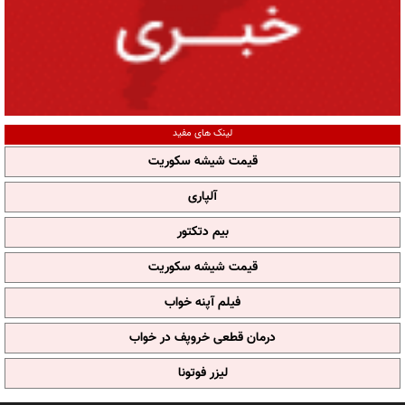
لینک های مفید
قیمت شیشه سکوریت
آلپاری
بیم دتکتور
قیمت شیشه سکوریت
فیلم آپنه خواب
درمان قطعی خروپف در خواب
لیزر فوتونا