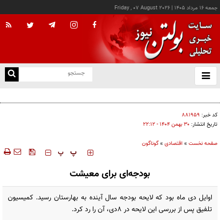
جمعه ۱۶ مرداد ۱۴۰۵
|
Friday , 07 August 2026
از
و
ته
درخواست شرکت گاز مازندران برای آمادگی مشترکان دربرابر زمستان
ن
نو
کد خبر:
۸۸۱۹۵۹
تاریخ انتشار:
۳۰ بهمن ۱۴۰۴ - ۲۲:۱۲
صفحه نخست
»
اقتصادی
»
گوناگون
‍‍‍ پ
پ
بودجه‌ای برای معیشت
اوایل دی ماه بود که لایحه بودجه سال آینده به بهارستان رسید. کمیسیون
تلفیق پس از بررسی این لایحه در ۸دی، آن را رد کرد.