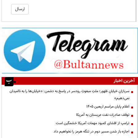
آخرین اخبار
سربازانِ خیابانِ ظهور؛ ملتِ مبعوثِ رودسر در پاسخ به دشمن: «خیابان‌ها را به ناامیدان
نمی‌دهیم»
اعلام پایان مراسم اربعین ۱۴۰۵
توقف صادرات نفت عربستان به آمریکا
ترامپ از افشای کمبود مهمات آمریکا خشمگین است
اجازه باز شدن مسیر دوم در تنگه هرمز را نخواهیم داد