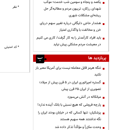
یکصد و پنجاه و سومین شب خدمت؛ موکب
* نظر
شهدای رزکان، تریبون مردم و مطالبه‌گر حل
ریشه‌ای مشکلات شهری
هشدار حاجی دلیگانی درباره تغییر سهم دریای
خزر و مخالفت با واگذاری امتیاز
باید افراد کارآمدتر را به کار گرفت/ کاری می کنیم
در معیشت مردم مشکلی پیش نیاید
* کد امنیتی
پربازدید ها
تنگه هرمز قابل معامله نیست برای آمریکا معبر باز
نکنید
گستره امپراتوری ایران در ۵ قرن پیش از میلاد؛
تصویری از ایران ۲۵ قرن پیش
میانکاله در آتش می‌سوزد
پارچه فروشی که هیچ نسبتی با بانک آینده ندارد!
پزشکیان: تنها کسانی که در خیابان بودند ایران را
نگه نداشتند همه سهیم هستند
وحدت مکرّراً و مؤکّداً تذکر داده شد