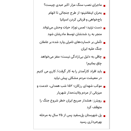
ماجرای نصب سنگ مزار اکبر عبدی چیست؟
بحران اینفانتینو؛ از طرح جنجالی تا اتهام
باج‌خواهی و قربانی کردن اسپانیا
دست نزنید؛ لمس نوزاد حیات وحش می‌تواند
منجر به رد شدنشان توسط مادرشان شود
تأملی بر خسارت‌های نامرئی وارد شده بر عاملان
جنگ علیه ایران
چاقی به دلیل بی‌ارادگی نیست؛ مغز می‌خواهد
چاق بمانیم!
باید افراد کارآمدتر را به کار گرفت/ کاری می کنیم
در معیشت مردم مشکلی پیش نیاید
موکب شهدای رزکان؛ ۱۵۲ شب همدلی، خدمت و
میزبانی از مردم ولایت‌مدار شهریار
رویترز: هشدار صریح ایران خطر شروع جنگ را
متوقف کرد
پل شهرستان پل‌سفید پس از ۲۵ سال به مرحله
بهره‌برداری رسید