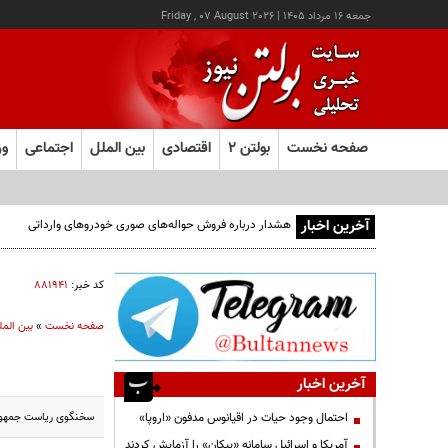
جمعه ۱۶ مرداد ۱۴۰۵
|
Friday , 07 August 2026
صفحه نخست
بولتن ۲
اقتصادی
بین الملل
اجتماعی
ور
آخرین اخبار
هشدار درباره فروش حواله‌های صوری خودروهای وارداتی
کد خبر:
۸۸۱۹۴۱
صفحه نخست
»
بین المل
آخرین اخبار
سخنگوی ریاست جمهوری ر
احتمال وجود حیات در اقیانوس مدفون «اروپا»
آمریکا و اسرائیل سامانه «پیکان» را آزمایش کردند