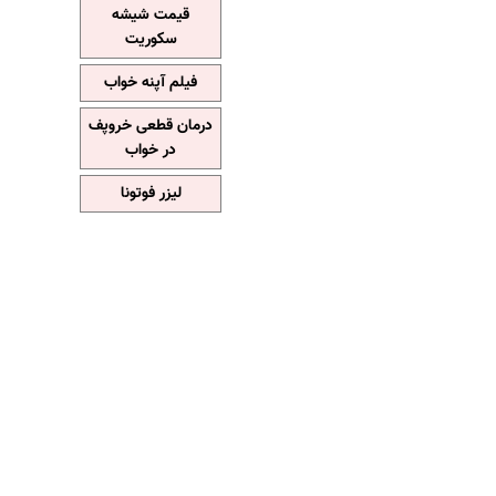
قیمت شیشه
سکوریت
فیلم آپنه خواب
درمان قطعی خروپف
در خواب
لیزر فوتونا