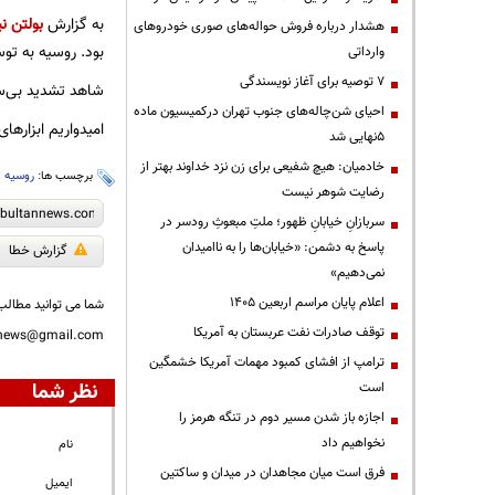
به گزارش
بولتن نی
هشدار درباره فروش حواله‌های صوری خودروهای
بود. روسیه به توس
وارداتی
۷ توصیه برای آغاز نویسندگی
شاهد تشدید بی‌سا
احیای شن‌چاله‌های جنوب تهران درکمیسیون ماده
امیدواریم ابزارها
۵نهایی شد
خادمیان: هیچ شفیعی برای زن نزد خداوند بهتر از
برچسب ها:
روسیه
،
رضایت شوهر نیست
سربازانِ خیابانِ ظهور؛ ملتِ مبعوثِ رودسر در
پاسخ به دشمن: «خیابان‌ها را به ناامیدان
گزارش خطا
نمی‌دهیم»
اعلام پایان مراسم اربعین ۱۴۰۵
شما می توانید مطالب 
توقف صادرات نفت عربستان به آمریکا
nnews@gmail.com
ترامپ از افشای کمبود مهمات آمریکا خشمگین
نظر شما
است
اجازه باز شدن مسیر دوم در تنگه هرمز را
نخواهیم داد
نام
فرق است میان مجاهدان در میدان و ساکتین
ایمیل