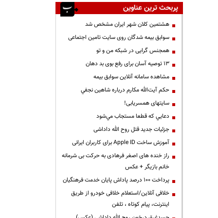
پربحث ترین عناوین
هشتمین کلان شهر ایران مشخص شد
سوابق بیمه شدگان روی سایت تامین اجتماعی
همجنس گرایی در شبکه من و تو
13 توصیه آسان برای رفع بوی بد دهان
مشاهده سامانه آنلاين سوابق بیمه
حكم آيت‌الله مكارم درباره شاهين نجفي
سایتهای همسریابی!
دعايي كه قطعا مستجاب مي‌شود
جزئیات جدید قتل روح الله داداشی
آموزش ساخت Apple ID برای کاربران ایرانی
راز خنده های اصغر فرهادی به حرکت بی شرمانه
خانم بازیگر + عکس
پرداخت ۱۰۰ درصد پاداش پایان خدمت فرهنگیان
خلافی آنلاین/استعلام خلافی خودرو از طریق
اینترنت، پیام کوتاه ، تلفن
جسدغرق درخون روح الله داداشی (عکس)