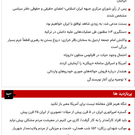
ایرانیان
پس از رأی شورای مرکزی جبهه ایران اسلامی؛ اعضای حقیقی و حقوقی دفتر سیاسی
مشخص شدند
بسنت مدعی شد: به زودی شاهد توافق با ایران خواهیم بود
دستگیری ۱۰۴ مظنون طی عملیات‌هایی علیه داعش در ترکیه
واکنش امام جمعه اردبیل به سخنان باقر خرازی: دروغ بستن به رهبری قطعاً جرم بسیار
بزرگی است
احتمال وجود حیات در اقیانوس مدفون «اروپا»
آمریکا و اسرائیل سامانه «پیکان» را آزمایش کردند
هشدار درباره فروش حواله‌های صوری خودروهای وارداتی
۷ توصیه برای آغاز نویسندگی
پربازدید ها
تنگه هرمز قابل معامله نیست برای آمریکا معبر باز نکنید
گستره امپراتوری ایران در ۵ قرن پیش از میلاد؛ تصویری از ایران ۲۵ قرن پیش
باید افراد کارآمدتر را به کار گرفت/ کاری می کنیم در معیشت مردم مشکلی پیش نیاید
موکب شهدای رزکان؛ ۱۵۲ شب همدلی، خدمت و میزبانی از مردم ولایت‌مدار شهریار