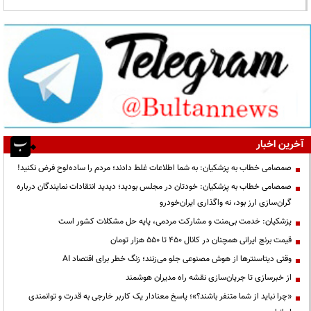
آخرین اخبار
صمصامی خطاب به پزشکیان: به شما اطلاعات غلط دادند؛ مردم را ساده‌لوح فرض نکنید!
صمصامی خطاب به پزشکیان: خودتان در مجلس بودید؛ دیدید انتقادات نمایندگان درباره
گران‌سازی ارز بود، نه واگذاری ایران‌خودرو
پزشکیان: خدمت بی‌منت و مشارکت مردمی، پایه حل مشکلات کشور است
قیمت‌ برنج ایرانی همچنان در کانال ۴۵۰ تا ۵۵۰ هزار تومان
وقتی دیتاسنترها از هوش مصنوعی جلو می‌زنند؛ زنگ خطر برای اقتصاد AI
از خبرسازی تا جریان‌سازی نقشه راه مدیران هوشمند
«چرا نباید از شما متنفر باشند؟»؛ پاسخ معنادار یک کاربر خارجی به قدرت و توانمندی