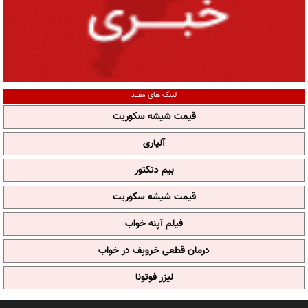
لینک های مفید
قیمت شیشه سکوریت
آلپاری
بیم دتکتور
قیمت شیشه سکوریت
فیلم آپنه خواب
درمان قطعی خروپف در خواب
لیزر فوتونا