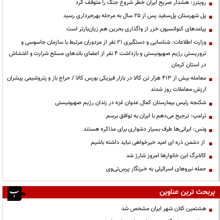
رویترز: هشدار صریح ایران خطر شروع جنگ را متوقف کرد
پل شهرستان پل‌سفید پس از ۲۵ سال به مرحله بهره‌برداری رسید
پیامدهای کنوانسیون خزر از واگذاری بحرین هم زیان‌بارتر است
وزارت اطلاعات: شناسایی و دستگیری ۲۱ نفر از مزدوران مرتبط با سازمان جاسوسی و
تروریستی رژیم صهیونیستی و بازداشت ۴ نفر از اعضای باندهای مسلح شرارت و اغتشاش
در استان کرمان
معامله بیش از ۴۱۳ هزار تن کالا در بازار فیزیکی بورس کالا / حراج باز و پتروشیمی پیشران
ارزش معاملات روز شدند
شکنجه رئیس بیمارستان کمال عدوان غزه در زندان رژیم صهیونیستی
ترامپ: ترجیح می‌دهم با ایران به توافق برسم
ونس: ایرانی‌ها طرف بسیار دشواری برای مذاکره هستند
از دشمن ذره ای امید خیرخواهی نباید داشته باشیم
کالابرگ این خانوارها امروز شارژ شد
حمله نیروهای اسرائیلی به خبرنگار پرس‌تی‌وی
پربحث ترین عناوین
هشتمین کلان شهر ایران مشخص شد