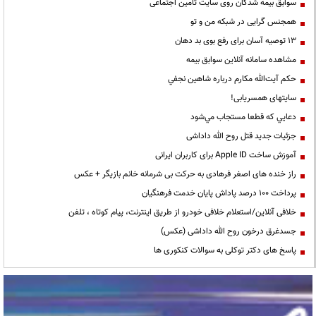
سوابق بیمه شدگان روی سایت تامین اجتماعی
همجنس گرایی در شبکه من و تو
13 توصیه آسان برای رفع بوی بد دهان
مشاهده سامانه آنلاين سوابق بیمه
حكم آيت‌الله مكارم درباره شاهين نجفي
سایتهای همسریابی!
دعايي كه قطعا مستجاب مي‌شود
جزئیات جدید قتل روح الله داداشی
آموزش ساخت Apple ID برای کاربران ایرانی
راز خنده های اصغر فرهادی به حرکت بی شرمانه خانم بازیگر + عکس
پرداخت ۱۰۰ درصد پاداش پایان خدمت فرهنگیان
خلافی آنلاین/استعلام خلافی خودرو از طریق اینترنت، پیام کوتاه ، تلفن
جسدغرق درخون روح الله داداشی (عکس)
پاسخ های دکتر توکلی به سوالات کنکوری ها