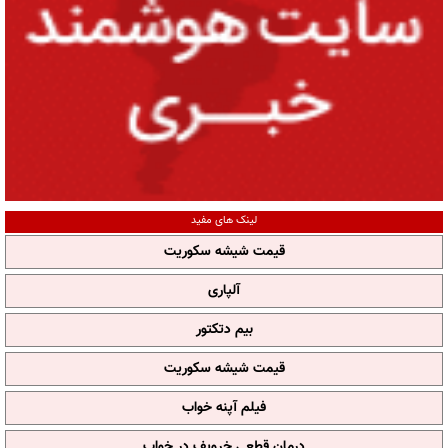
لینک های مفید
قیمت شیشه سکوریت
آلپاری
بیم دتکتور
قیمت شیشه سکوریت
فیلم آپنه خواب
درمان قطعی خروپف در خواب