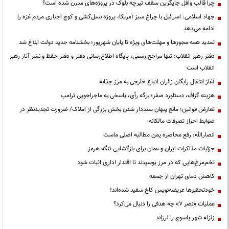
چرا قالب وافل جایگزین سقف تیرچه بلوک در پروژه‌های مدرن شده است؟
جهاد اسلامی: اسرائیل با چراغ سبز آمریکا، پروژه نسل‌کشی و کوچ اجباری مردم غزه را
ادامه می‌دهد
تمدید همه مجوزها و مهلت‌های ویژه تا پایان شهریور؛ بخشنامه جدید دولت ابلاغ شد
دفتر رهبر انقلاب: تنها مراجع رسمی، پایگاه اطلاع‌رسانی دفتر و دفتر حفظ و نشر آثار رهبر
انقلاب است
آغاز انتقال رایگان زائران اتباع خارجی به مرز چذابه
هزینه گزاف، دستاورد صفر؛ برگه رأی، پاسخی به ماجراجویی ترامپ
تعارض قوانین؛ مانع پنهان سنددار شدن بخش بزرگی از املاک/ ضرورت تجدیدنظر در
ضوابط احراز تصرفات مالکانه
انصارالله: رفع محاصره یمن مطالبه اصلی ماست
جزئیات مذاکرات ایران و عمان برای بازگشایی تنگه هرمز
تخم‌مرغ‌هایی که در مرز پوسیدند تا اقتدار اداری اثبات شود
کاهش دمای تهران از جمعه
خودتحقیرها عریضه‌نویس کاخ سفید شده‌اند!
عملیات «نصر ۷» چه هدفی را دنبال می‌کرد؟
زلزله شهر یاسوج را لرزاند