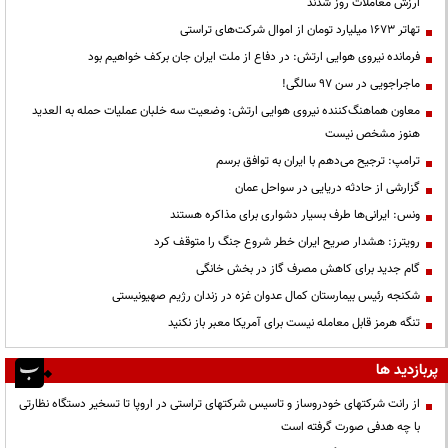
ارزش معاملات روز شدند
تهاتر ۱۶۷۳ میلیارد تومان از اموال شرکت‌های تراستی
فرمانده نیروی هوایی ارتش: در دفاع از ملت ایران جان برکف خواهیم بود
ماجراجویی در سن ۹۷ سالگی!
معاون هماهنگ‌کننده نیروی هوایی ارتش: وضعیت سه خلبان عملیات حمله به العدید
هنوز مشخص نیست
ترامپ: ترجیح می‌دهم با ایران به توافق برسم
گزارشی از حادثه دریایی در سواحل عمان
ونس: ایرانی‌ها طرف بسیار دشواری برای مذاکره هستند
رویترز: هشدار صریح ایران خطر شروع جنگ را متوقف کرد
گام جدید برای کاهش مصرف گاز در بخش خانگی
شکنجه رئیس بیمارستان کمال عدوان غزه در زندان رژیم صهیونیستی
تنگه هرمز قابل معامله نیست برای آمریکا معبر باز نکنید
پربازدید ها
از رانت‌ شرکتهای خودروساز و تاسیس شرکتهای تراستی در اروپا تا تسخیر دستگاه نظارتی
با چه هدفی صورت گرفته است