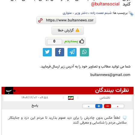
کنید
bultansocial@
برچسب ها:
شبنم نعمت زاده
،
دختر وزیر
،
متواری
گزارش خطا
پسندیدم
0
شما می توانید مطالب و تصاویر خود را به آدرس زیر ارسال فرمایید.
bultannews@gmail.com
نظرات بینندگان
انتشار یافته:
۱
ناشناس
|
|
۰۴:۵۸ - ۱۴۰۴/۱۲/۰۲
در انتظار بررسی:
پاسخ
0
0
غیر قابل انتشار:
لطفاً عکس بدون چادرش را برای دید عموم بذارید تا مردم این دزد و جنایتکار
سلامتی مردم را شناسایی و معرفی کنند