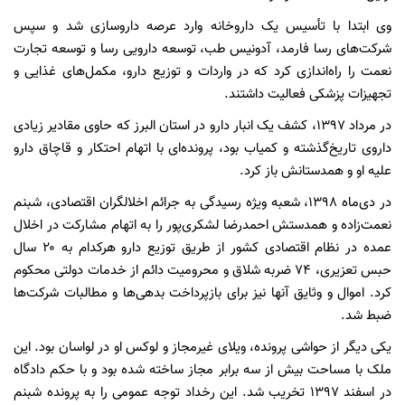
وی ابتدا با تأسیس یک داروخانه وارد عرصه داروسازی شد و سپس
شرکت‌های رسا فارمد، آدونیس طب، توسعه دارویی رسا و توسعه تجارت
نعمت را راه‌اندازی کرد که در واردات و توزیع دارو، مکمل‌های غذایی و
تجهیزات پزشکی فعالیت داشتند.
در مرداد ۱۳۹۷، کشف یک انبار دارو در استان البرز که حاوی مقادیر زیادی
داروی تاریخ‌گذشته و کمیاب بود، پرونده‌ای با اتهام احتکار و قاچاق دارو
علیه او و همدستانش باز کرد.
در دی‌ماه ۱۳۹۸، شعبه ویژه رسیدگی به جرائم اخلالگران اقتصادی، شبنم
نعمت‌زاده و همدستش احمدرضا لشکری‌پور را به اتهام مشارکت در اخلال
عمده در نظام اقتصادی کشور از طریق توزیع دارو هرکدام به ۲۰ سال
حبس تعزیری، ۷۴ ضربه شلاق و محرومیت دائم از خدمات دولتی محکوم
کرد. اموال و وثایق آنها نیز برای بازپرداخت بدهی‌ها و مطالبات شرکت‌ها
ضبط شد.
یکی دیگر از حواشی پرونده، ویلای غیرمجاز و لوکس او در لواسان بود. این
ملک با مساحت بیش از سه برابر مجاز ساخته شده بود و با حکم دادگاه
در اسفند ۱۳۹۷ تخریب شد. این رخداد توجه عمومی را به پرونده شبنم