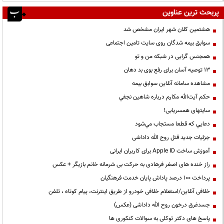
پربحث ترین عناوین
هشتمین کلان شهر ایران مشخص شد
سوابق بیمه شدگان روی سایت تامین اجتماعی
همجنس گرایی در شبکه من و تو
13 توصیه آسان برای رفع بوی بد دهان
مشاهده سامانه آنلاين سوابق بیمه
حكم آيت‌الله مكارم درباره شاهين نجفي
سایتهای همسریابی!
دعايي كه قطعا مستجاب مي‌شود
جزئیات جدید قتل روح الله داداشی
آموزش ساخت Apple ID برای کاربران ایرانی
راز خنده های اصغر فرهادی به حرکت بی شرمانه خانم بازیگر + عکس
پرداخت ۱۰۰ درصد پاداش پایان خدمت فرهنگیان
خلافی آنلاین/استعلام خلافی خودرو از طریق اینترنت، پیام کوتاه ، تلفن
جسدغرق درخون روح الله داداشی (عکس)
پاسخ های دکتر توکلی به سوالات کنکوری ها