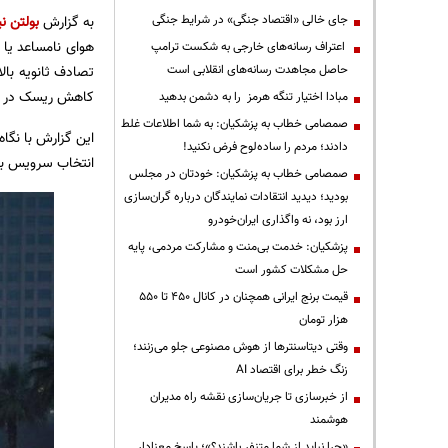
جای خالی «اقتصاد جنگی» در شرایط جنگی
به گزارش
بولتن نی
هوای نامساعد یا 
اعتراف رسانه‌های خارجی به شکست ترامپ
حاصل مجاهدت رسانه‌های انقلابی است
تصادف ثانویه بال
کاهش ریسک در جا
مبادا اختیار تنگه هرمز را به دشمن بدهید
صمصامی خطاب به پزشکیان: به شما اطلاعات غلط
این گزارش با نگا
دادند؛ مردم را ساده‌لوح فرض نکنید!
انتخاب سرویس با
صمصامی خطاب به پزشکیان: خودتان در مجلس
بودید؛ دیدید انتقادات نمایندگان درباره گران‌سازی
ارز بود، نه واگذاری ایران‌خودرو
پزشکیان: خدمت بی‌منت و مشارکت مردمی، پایه
حل مشکلات کشور است
قیمت‌ برنج ایرانی همچنان در کانال ۴۵۰ تا ۵۵۰
هزار تومان
وقتی دیتاسنترها از هوش مصنوعی جلو می‌زنند؛
زنگ خطر برای اقتصاد AI
از خبرسازی تا جریان‌سازی نقشه راه مدیران
هوشمند
«چرا نباید از شما متنفر باشند؟»؛ پاسخ معنادار