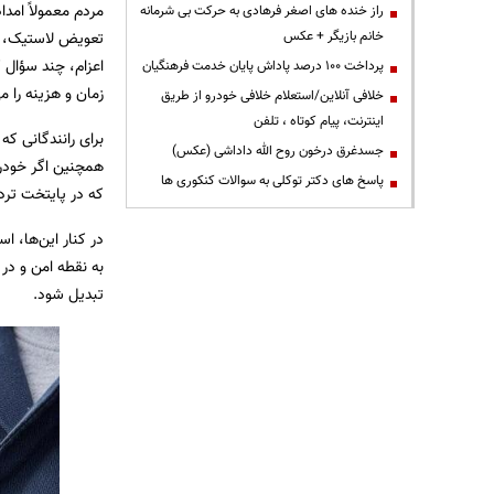
مردم معمولاً امدا
راز خنده های اصغر فرهادی به حرکت بی شرمانه
خانم بازیگر + عکس
تعویض لاستیک، کم
اعزام، چند سؤال 
پرداخت ۱۰۰ درصد پاداش پایان خدمت فرهنگیان
زمان و هزینه را می
خلافی آنلاین/استعلام خلافی خودرو از طریق
اینترنت، پیام کوتاه ، تلفن
برای رانندگانی ک
جسدغرق درخون روح الله داداشی (عکس)
همچنین اگر خودر
پاسخ های دکتر توکلی به سوالات کنکوری ها
که در پایتخت ترد
در کنار این‌ها، ا
به نقطه امن و در 
تبدیل شود.