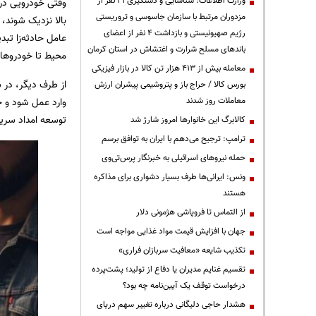
وزارت اطلاعات: شناسایی و دستگیری ۲۱ نفر از
وقتی خودرویی در
مزدوران مرتبط با سازمان جاسوسی و تروریستی
بالا نزدیک شوند، 
رژیم صهیونیستی و بازداشت ۴ نفر از اعضای
عامل حادثه‌زا تب
باندهای مسلح شرارت و اغتشاش در استان کرمان
محیط تا خودروهای
معامله بیش از ۴۱۳ هزار تن کالا در بازار فیزیکی
از طرف دیگر، در 
بورس کالا / حراج باز و پتروشیمی پیشران ارزش
وارد عمل شود و خو
معاملات روز شدند
توسعه امداد سریع
کالابرگ این خانوارها امروز شارژ شد
ترامپ: ترجیح می‌دهم با ایران به توافق برسم
حمله نیروهای اسرائیلی به خبرنگار پرس‌تی‌وی
ونس: ایرانی‌ها طرف بسیار دشواری برای مذاکره
هستند
از التماس تا فروپاشی هژمونی دلار
جهان با افزایش قیمت مواد غذایی مواجه است
تکذیب شایعه «معافیت سربازان فراری»
تقسیم غنایم مدیران یا دفاع از تولید؛ پشت‌پرده
درخواست توقف یک آیین‌نامه چه بود؟
هشدار حاجی دلیگانی درباره تغییر سهم دریای