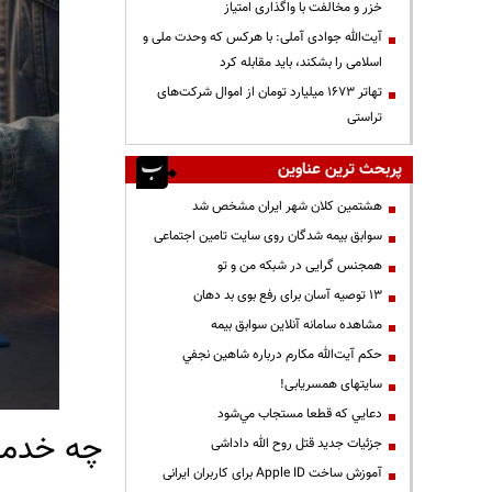
خزر و مخالفت با واگذاری امتیاز
آیت‌الله جوادی آملی: با هرکس که وحدت ملی و
اسلامی را بشکند، باید مقابله کرد
تهاتر ۱۶۷۳ میلیارد تومان از اموال شرکت‌های
تراستی
پربحث ترین عناوین
هشتمین کلان شهر ایران مشخص شد
سوابق بیمه شدگان روی سایت تامین اجتماعی
همجنس گرایی در شبکه من و تو
13 توصیه آسان برای رفع بوی بد دهان
مشاهده سامانه آنلاين سوابق بیمه
حكم آيت‌الله مكارم درباره شاهين نجفي
سایتهای همسریابی!
دعايي كه قطعا مستجاب مي‌شود
چه خدمات
جزئیات جدید قتل روح الله داداشی
آموزش ساخت Apple ID برای کاربران ایرانی