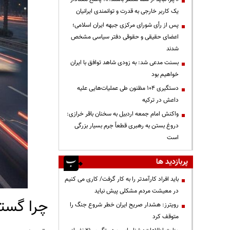
یک کاربر خارجی به قدرت و توانمندی ایرانیان
پس از رأی شورای مرکزی جبهه ایران اسلامی؛
اعضای حقیقی و حقوقی دفتر سیاسی مشخص
شدند
بسنت مدعی شد: به زودی شاهد توافق با ایران
خواهیم بود
دستگیری ۱۰۴ مظنون طی عملیات‌هایی علیه
داعش در ترکیه
واکنش امام جمعه اردبیل به سخنان باقر خرازی:
دروغ بستن به رهبری قطعاً جرم بسیار بزرگی
است
پربازدید ها
باید افراد کارآمدتر را به کار گرفت/ کاری می کنیم
در معیشت مردم مشکلی پیش نیاید
چرا گستر
رویترز: هشدار صریح ایران خطر شروع جنگ را
متوقف کرد