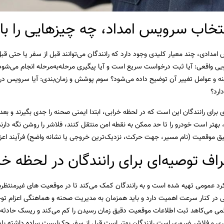
تخاب سرویس امداد، چه چیزهایی را با
امدادی، چند معیار کلیدی وجود دارد که رانندگان می‌توانند قبل از سفر یا حتی 
ویی واقعی: آیا ثبت درخواست سریع است و آیا پیگیری مرحله‌به‌مرحله انجام می‌شو
نه و عوامل تغییر آن توضیح داده می‌شود؟ سوم پوشش و زمان‌بندی: آیا سرویس 
ارد؟
 برای رانندگان این است که در لحظه خرابی، ابتدا ایمنی صحنه را جدی بگیرند و بع
هتر است خودرو را تا حد ممکن به نقطه امن منتقل کنند، فلاشر را روشن نگه دارند 
ق موقعیت (نام مسیر، جهت حرکت، نزدیک‌ترین خروجی یا نشانه واضح) فرآیند اعزام 
راف توصیه‌ای برای رانندگان در لحظه خر
کرد عمومی تهیه شده است و به رانندگان کمک می‌کند تا در موقعیت های غیرمنتظر
 در کنار سرعت اهمیت دارد و باید همزمان به مدیریت صحنه و هماهنگی اعزام توج
گمی می‌کاهد ثبت اطلاعات موقعیت دقیق زمان رسیدن را کم می‌کند و ریسک حادثه ثا
ری و فلاشر ضروری است رانندگان بهتر است قبل از سفر چک‌لیست ساده داشته باشند و