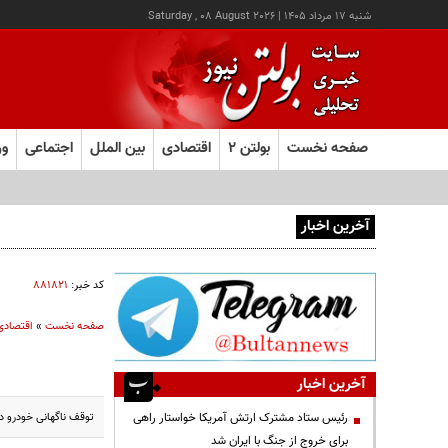
شنبه ۱۷ مرداد ۱۴۰۵
|
Saturday , 08 August 2026
صفحه نخست
بولتن ۲
اقتصادی
بین الملل
اجتماعی
ور
آخرین اخبار
کالابرگ این خانوارها امروز شارژ شد
کد خبر:
۸۸۱۸۲۱
صفحه نخست
»
اقتصادی
آخرین اخبار
توقف ناگهانی خودرو د
رئیس ستاد مشترک ارتش آمریکا خواستار راهی
برای خروج از جنگ با ایران شد