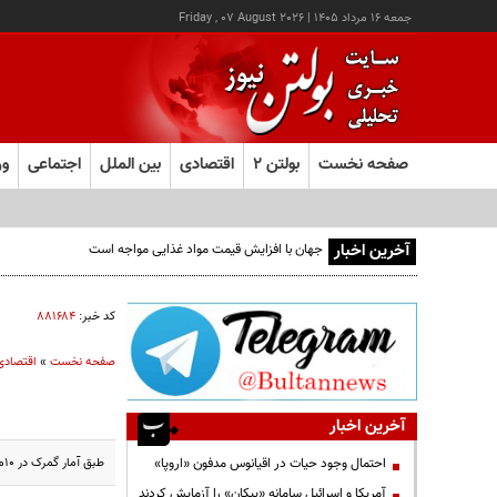
جمعه ۱۶ مرداد ۱۴۰۵
|
Friday , 07 August 2026
صفحه نخست
بولتن ۲
اقتصادی
بین الملل
اجتماعی
ور
آخرین اخبار
کد خبر:
۸۸۱۶۸۴
صفحه نخست
»
اقتصادی
آخرین اخبار
طبق آمار گمرک در 10ماهه سال جاری حدود 1.25میلیون تن برنج وارد شده که معادل کل واردات یک‌ساله قبل است.
احتمال وجود حیات در اقیانوس مدفون «اروپا»
آمریکا و اسرائیل سامانه «پیکان» را آزمایش کردند