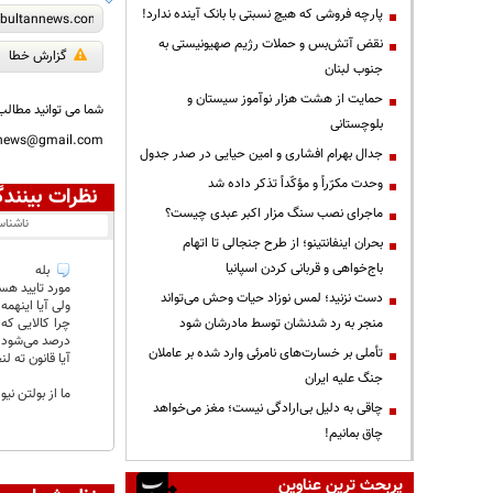
پارچه فروشی که هیچ نسبتی با بانک آینده ندارد!
نقض آتش‌بس و حملات رژیم صهیونیستی به
گزارش خطا
جنوب لبنان
حمایت از هشت هزار نوآموز سیستان و
شما می توانید مطالب 
بلوچستانی
nnews@gmail.com
جدال بهرام افشاری و امین حیایی در صدر جدول
وحدت مکرّراً و مؤکّداً تذکر داده شد
نظرات بینندگ
ماجرای نصب سنگ مزار اکبر عبدی چیست؟
ناشنا
بحران اینفانتینو؛ از طرح جنجالی تا اتهام
باج‌خواهی و قربانی کردن اسپانیا
بله
مورد تایید ه
دست نزنید؛ لمس نوزاد حیات وحش می‌تواند
ولی آیا اینهمه برنج و
منجر به رد شدنشان توسط مادرشان شود
درصد می‌شود فقط با ۵ درصد بصورت قانونی وارد می‌شود ولی قیمت تمام اجن
تأملی بر خسارت‌های نامرئی وارد شده بر عاملان
آیا قانون ته 
جنگ علیه ایران
ما از بولتن نی
چاقی به دلیل بی‌ارادگی نیست؛ مغز می‌خواهد
چاق بمانیم!
پربحث ترین عناوین