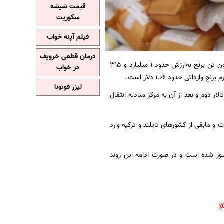
قیمت شیشه
سکوریت
فیلم آپنه خواب
درمان قطعی خروپف
به نقل از تسنیم، بر اساس آمار گمرک در 10ماهه سال 1404، حدود 1.25 میلیون تن برنج به‌ارزش حدود 1 میلیارد و 315
در خواب
ی حدود 1.06 دلار است.
لیزر فوتونا
 برنج به تالار دوم و بعد از آن به مرکز مبادله انتقال
تی از هند، حدود 29.2 درصد از پاکستان و حدود 15.9 درصد از امارات و مابقی از کشورهای تایلند و ترکیه وارد
 به‌طور متوسط ماهانه 125 هزار تن برنج وارد کشور شده است و در صورت ادامه این روند