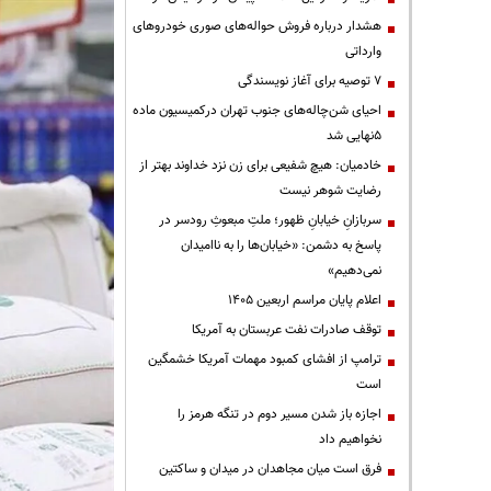
هشدار درباره فروش حواله‌های صوری خودروهای
وارداتی
۷ توصیه برای آغاز نویسندگی
احیای شن‌چاله‌های جنوب تهران درکمیسیون ماده
۵نهایی شد
خادمیان: هیچ شفیعی برای زن نزد خداوند بهتر از
رضایت شوهر نیست
سربازانِ خیابانِ ظهور؛ ملتِ مبعوثِ رودسر در
پاسخ به دشمن: «خیابان‌ها را به ناامیدان
نمی‌دهیم»
اعلام پایان مراسم اربعین ۱۴۰۵
توقف صادرات نفت عربستان به آمریکا
ترامپ از افشای کمبود مهمات آمریکا خشمگین
است
اجازه باز شدن مسیر دوم در تنگه هرمز را
نخواهیم داد
فرق است میان مجاهدان در میدان و ساکتین