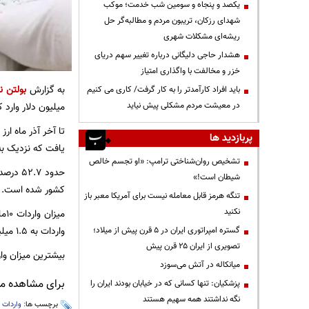
یکصد و پنجاه و سومین شب خدمت؛ موکب
شهدای رزکان، تریبون مردم و مطالبه‌گر حل
ریشه‌ای مشکلات شهری
هشدار حاجی دلیگانی درباره تغییر سهم دریای
خزر و مخالفت با واگذاری امتیاز
به گزارش
بولتن نی
باید افراد کارآمدتر را به کار گرفت/ کاری می کنیم
میلیون دلار وارد ک
در معیشت مردم مشکلی پیش نیاید
پربازدید ها
یافت که نزدیک به ن
تشخیص روان‌شناختی ترامپ: «او تجسم خالص
شیطان است!»
کشور شده است.
تنگه هرمز قابل معامله نیست برای آمریکا معبر باز
نکنید
واردات به 1.5 میلیون تن خواهد رسید.
گستره امپراتوری ایران در ۵ قرن پیش از میلاد؛
تصویری از ایران ۲۵ قرن پیش
بیشترین میزان واردات برنج د
میانکاله در آتش می‌سوزد
برای مشاهده مطا
پزشکیان: تنها کسانی که در خیابان بودند ایران را
نگه نداشتند همه سهیم هستند
برچسب ها:
واردات
،