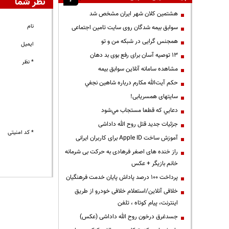
نظر شما
هشتمین کلان شهر ایران مشخص شد
نام
سوابق بیمه شدگان روی سایت تامین اجتماعی
همجنس گرایی در شبکه من و تو
ایمیل
13 توصیه آسان برای رفع بوی بد دهان
* نظر
مشاهده سامانه آنلاين سوابق بیمه
حكم آيت‌الله مكارم درباره شاهين نجفي
سایتهای همسریابی!
دعايي كه قطعا مستجاب مي‌شود
جزئیات جدید قتل روح الله داداشی
* کد امنیتی
آموزش ساخت Apple ID برای کاربران ایرانی
راز خنده های اصغر فرهادی به حرکت بی شرمانه
خانم بازیگر + عکس
پرداخت ۱۰۰ درصد پاداش پایان خدمت فرهنگیان
خلافی آنلاین/استعلام خلافی خودرو از طریق
اینترنت، پیام کوتاه ، تلفن
جسدغرق درخون روح الله داداشی (عکس)