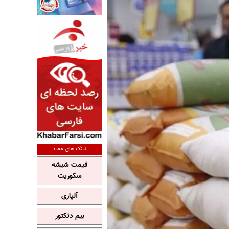
لینک های مفید
قیمت شیشه
سکوریت
آلپاری
بیم دتکتور